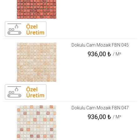
Dokulu Cam Mozaik FBN 045
936,00
₺
/ M²
Dokulu Cam Mozaik FBN 047
936,00
₺
/ M²