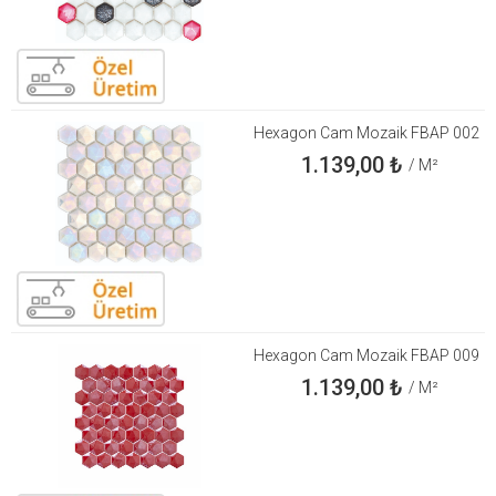
Hexagon Cam Mozaik FBAP 002
1.139,00
₺
/ M²
Hexagon Cam Mozaik FBAP 009
1.139,00
₺
/ M²