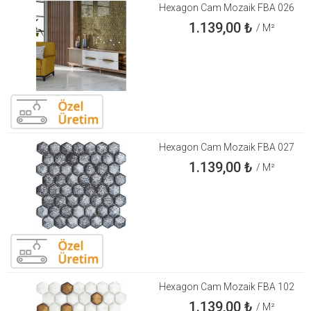
Hexagon Cam Mozaik FBA 026
1.139,00
₺
/ M²
Hexagon Cam Mozaik FBA 027
1.139,00
₺
/ M²
Hexagon Cam Mozaik FBA 102
1.139,00
₺
/ M²