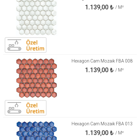
1.139,00
₺
/ M²
Hexagon Cam Mozaik FBA 008
1.139,00
₺
/ M²
Hexagon Cam Mozaik FBA 013
1.139,00
₺
/ M²