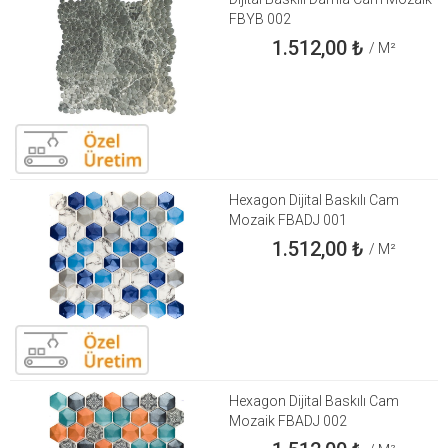
FBYB 002
1.512,00
₺
/ M²
Hexagon Dijital Baskılı Cam
Mozaik FBADJ 001
1.512,00
₺
/ M²
Hexagon Dijital Baskılı Cam
Mozaik FBADJ 002