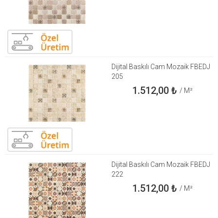
Dijital Baskılı Cam Mozaik FBEDJ
205
1.512,00
₺
/ M²
Dijital Baskılı Cam Mozaik FBEDJ
222
1.512,00
₺
/ M²