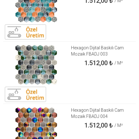
1.512,00
₺
/ M²
Hexagon Dijital Baskılı Cam
Mozaik FBADJ 003
1.512,00
₺
/ M²
Hexagon Dijital Baskılı Cam
Mozaik FBADJ 004
1.512,00
₺
/ M²