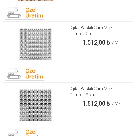
Dijital Baskılı Cam Mozaik
Carmen Gri
1.512,00
₺
/ M²
Dijital Baskılı Cam Mozaik
Carmen Siyah
1.512,00
₺
/ M²