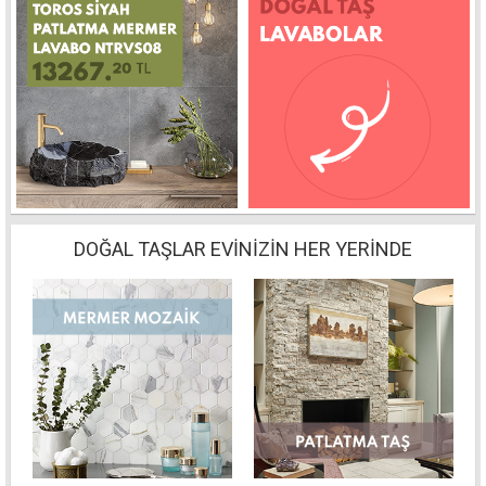
DOĞAL TAŞLAR EVİNİZİN HER YERİNDE