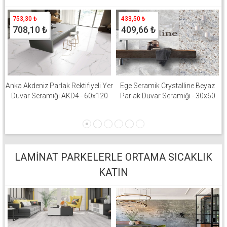
753,30
₺
433,50
₺
708,10
₺
409,66
₺
Anka Akdeniz Parlak Rektifiyeli Yer
Ege Seramik Crystalline Beyaz
Duvar Seramiği AKD4 - 60x120
Parlak Duvar Seramiği - 30x60
LAMİNAT PARKELERLE ORTAMA SICAKLIK
KATIN