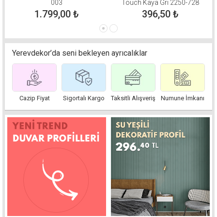
003
Touch Kaya Gri 2250-728
1.799,00
₺
396,50
₺
Yerevdekor’da seni bekleyen ayrıcalıklar
Cazip Fiyat
Sigortalı Kargo
Taksitli Alışveriş
Numune İmkanı