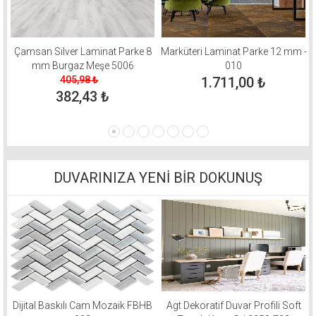
Çamsan Silver Laminat Parke 8
Marküteri Laminat Parke 12 mm -
mm Burgaz Meşe 5006
010
405,98
₺
1.711,00
₺
382,43
₺
DUVARINIZA YENİ BİR DOKUNUŞ
Dijital Baskılı Cam Mozaik FBHB
Agt Dekoratif Duvar Profili Soft
S