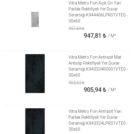
Vitra Metro Fon Açık Gri Yarı
Parlak Rektifiyeli Yer Duvar
Seramiği K944406LPR01VTE0 -
30x60
997,69
₺
947,81
₺
/ M²
Vitra Metro Fon Antrasit Mat
Antislip Rektifiyeli Yer Duvar
Seramiği K943324R0001VTE0 -
30x60
953,62
₺
905,94
₺
/ M²
Vitra Metro Fon Antrasit Yarı
Parlak Rektifiyeli Yer Duvar
Seramiği K943324LPR01VTE0 -
30x60