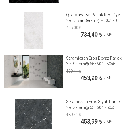
Qua Maya Bej Parlak Rektiifiyeli
Yer Duvar Seramiği - 60x120
765,00
₺
734,40
₺
/ M²
Seramiksan Eros Beyaz Parlak
Yer Seramiği 655501 - 50x50
480,41
₺
453,99
₺
/ M²
Seramiksan Eros Siyah Parlak
Yer Seramiği 655504 - 50x50
480,41
₺
453,99
₺
/ M²