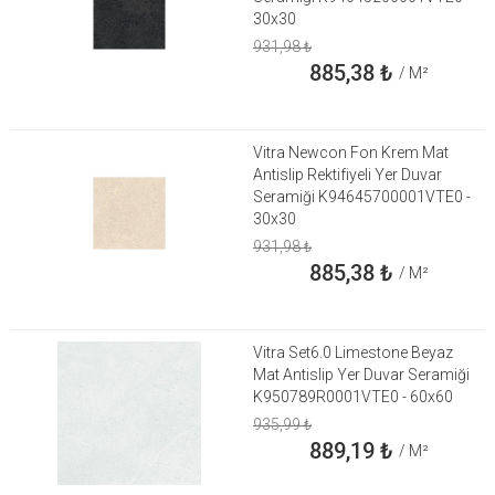
30x30
931,98
₺
885,38
₺
/ M²
Vitra Newcon Fon Krem Mat
Antislip Rektifiyeli Yer Duvar
Seramiği K94645700001VTE0 -
30x30
931,98
₺
885,38
₺
/ M²
Vitra Set6.0 Limestone Beyaz
Mat Antislip Yer Duvar Seramiği
K950789R0001VTE0 - 60x60
935,99
₺
889,19
₺
/ M²