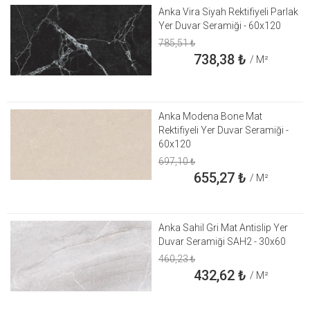
Anka Vira Siyah Rektifiyeli Parlak
Yer Duvar Seramiği - 60x120
785,51
₺
738,38
₺
/ M²
Anka Modena Bone Mat
Rektifiyeli Yer Duvar Seramiği -
60x120
697,10
₺
655,27
₺
/ M²
Anka Sahil Gri Mat Antislip Yer
Duvar Seramiği SAH2 - 30x60
460,23
₺
432,62
₺
/ M²