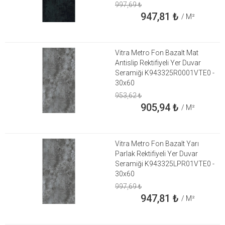
997,69
₺
947,81
₺
/ M²
Vitra Metro Fon Bazalt Mat
Antislip Rektifiyeli Yer Duvar
Seramiği K943325R0001VTE0 -
30x60
953,62
₺
905,94
₺
/ M²
Vitra Metro Fon Bazalt Yarı
Parlak Rektifiyeli Yer Duvar
Seramiği K943325LPR01VTE0 -
30x60
997,69
₺
947,81
₺
/ M²