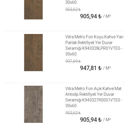
30x60
953,62
₺
905,94
₺
/ M²
Vitra Metro Fon Koyu Kahve Yarı
Parlak Rektifiyeli Yer Duvar
Seramiği K943328LPR01VTE0 -
30x60
997,69
₺
947,81
₺
/ M²
Vitra Metro Fon Açık Kahve Mat
Antislip Rektifiyeli Yer Duvar
Seramiği K943327R0001VTE0 -
30x60
953,62
₺
905,94
₺
/ M²