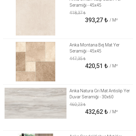
Seramiği - 45x45
418,37
₺
393,27
₺
/ M²
Anka Montana Bej Mat Yer
Seramiği - 45x45
447,35
₺
420,51
₺
/ M²
Anka Natura Gri Mat Antislip Yer
Duvar Seramiği - 30x60
460,23
₺
432,62
₺
/ M²