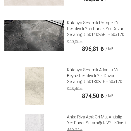
Kütahya Seramik Pompei Gri
Rektifiyeli Yarı Parlak Yer Duvar
Seramiği 55014085RL - 60x120
949,00
₺
896,81
₺
/ M²
Kütahya Seramik Atlantis Mat
Beyaz Rektifiyeli Yer Duvar
Seramiği 55013081R - 60x120
925,40
₺
874,50
₺
/ M²
Anka Riva Açık Gri Mat Antislip
Yer Duvar Seramiği RIV2 - 30x60
460,23
₺