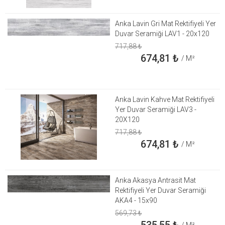
Anka Lavin Gri Mat Rektifiyeli Yer
Duvar Seramiği LAV1 - 20x120
717,88
₺
674,81
₺
/ M²
Anka Lavin Kahve Mat Rektifiyeli
Yer Duvar Seramiği LAV3 -
20X120
717,88
₺
674,81
₺
/ M²
Anka Akasya Antrasit Mat
Rektifiyeli Yer Duvar Seramiği
AKA4 - 15x90
569,73
₺
535,55
₺
/ M²