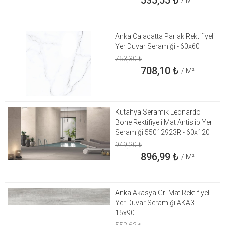
Anka Calacatta Parlak Rektifiyeli
Yer Duvar Seramiği - 60x60
753,30
₺
708,10
₺
/ M²
Kütahya Seramik Leonardo
Bone Rektifiyeli Mat Antislip Yer
Seramiği 55012923R - 60x120
949,20
₺
896,99
₺
/ M²
Anka Akasya Gri Mat Rektifiyeli
Yer Duvar Seramiği AKA3 -
15x90