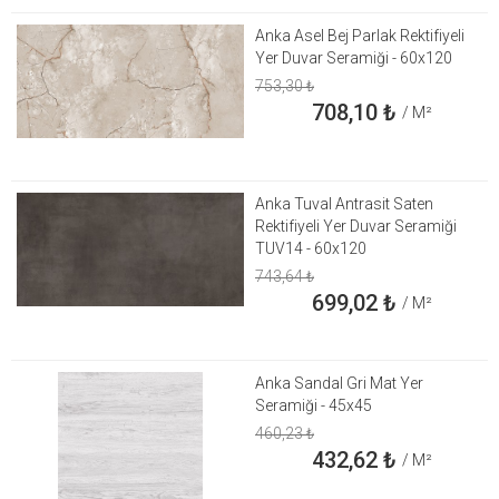
Anka Asel Bej Parlak Rektifiyeli
Yer Duvar Seramiği - 60x120
753,30
₺
708,10
₺
/ M²
Anka Tuval Antrasit Saten
Rektifiyeli Yer Duvar Seramiği
TUV14 - 60x120
743,64
₺
699,02
₺
/ M²
Anka Sandal Gri Mat Yer
Seramiği - 45x45
460,23
₺
432,62
₺
/ M²