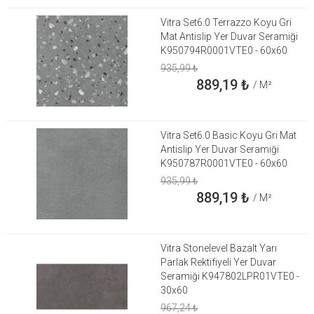
Vitra Set6.0 Terrazzo Koyu Gri
Mat Antislip Yer Duvar Seramiği
K950794R0001VTE0 - 60x60
935,99
₺
889,19
₺
/ M²
Vitra Set6.0 Basic Koyu Gri Mat
Antislip Yer Duvar Seramiği
K950787R0001VTE0 - 60x60
935,99
₺
889,19
₺
/ M²
Vitra Stonelevel Bazalt Yarı
Parlak Rektifiyeli Yer Duvar
Seramiği K947802LPR01VTE0 -
30x60
967,24
₺