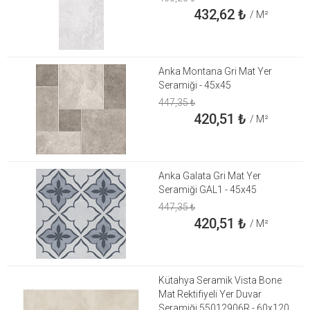
432,62
₺
/ M²
Anka Montana Gri Mat Yer
Seramiği - 45x45
447,35
₺
420,51
₺
/ M²
Anka Galata Gri Mat Yer
Seramiği GAL1 - 45x45
447,35
₺
420,51
₺
/ M²
Kütahya Seramik Vista Bone
Mat Rektifiyeli Yer Duvar
Seramiği 55012906R - 60x120