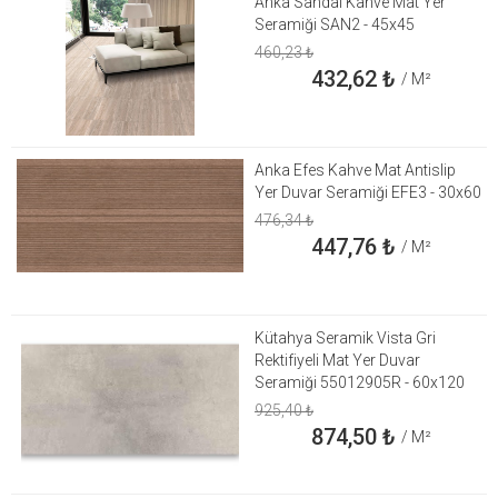
Anka Sandal Kahve Mat Yer
Seramiği SAN2 - 45x45
460,23
₺
432,62
₺
/ M²
Anka Efes Kahve Mat Antislip
Yer Duvar Seramiği EFE3 - 30x60
476,34
₺
447,76
₺
/ M²
Kütahya Seramik Vista Gri
Rektifiyeli Mat Yer Duvar
Seramiği 55012905R - 60x120
925,40
₺
874,50
₺
/ M²