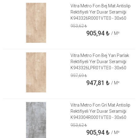
Vitra Metro Fon Bej Mat Antislip
Rektifiyeli Yer Duvar Seramiği
K943326R0001VTE0 - 30x60
953,62
₺
905,94
₺
/ M²
Vitra Metro Fon Bej Yarı Parlak
Rektifiyeli Yer Duvar Seramiği
K943326LPR01VTE0 - 30x60
997,69
₺
947,81
₺
/ M²
Vitra Metro Fon Gri Mat Antislip
Rektifiyeli Yer Duvar Seramiği
K943304R0001VTE0 - 30x60
953,62
₺
905,94
₺
/ M²