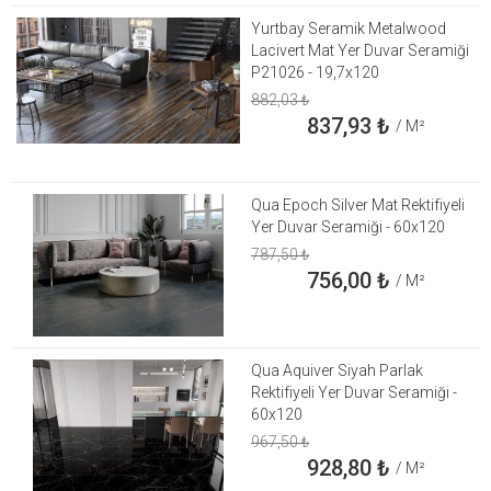
Yurtbay Seramik Metalwood
Lacivert Mat Yer Duvar Seramiği
P21026 - 19,7x120
882,03
₺
837,93
₺
/ M²
Qua Epoch Silver Mat Rektifiyeli
Yer Duvar Seramiği - 60x120
787,50
₺
756,00
₺
/ M²
Qua Aquiver Siyah Parlak
Rektifiyeli Yer Duvar Seramiği -
60x120
967,50
₺
928,80
₺
/ M²