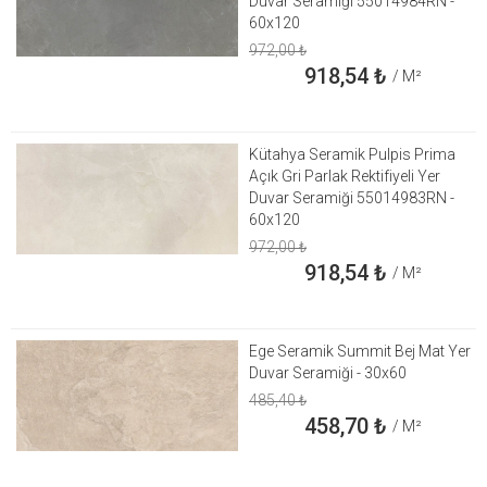
Duvar Seramiği 55014984RN -
60x120
972,00
₺
918,54
₺
/ M²
Kütahya Seramik Pulpis Prima
Açık Gri Parlak Rektifiyeli Yer
Duvar Seramiği 55014983RN -
60x120
972,00
₺
918,54
₺
/ M²
Ege Seramik Summit Bej Mat Yer
Duvar Seramiği - 30x60
485,40
₺
458,70
₺
/ M²