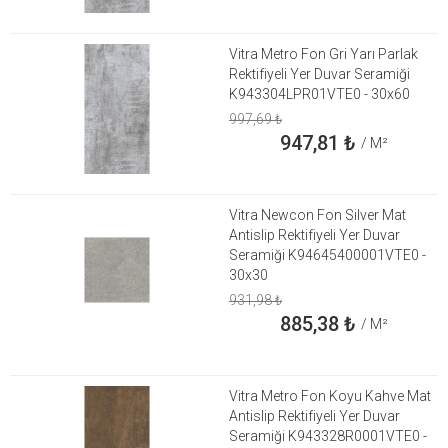
Vitra Metro Fon Gri Yarı Parlak
Rektifiyeli Yer Duvar Seramiği
K943304LPR01VTE0 - 30x60
997,69
₺
947,81
₺
/ M²
Vitra Newcon Fon Silver Mat
Antislip Rektifiyeli Yer Duvar
Seramiği K94645400001VTE0 -
30x30
931,98
₺
885,38
₺
/ M²
Vitra Metro Fon Koyu Kahve Mat
Antislip Rektifiyeli Yer Duvar
Seramiği K943328R0001VTE0 -