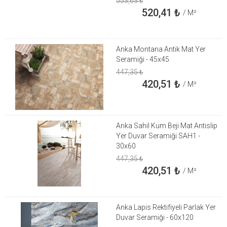
553,63
₺
520,41
₺
/ M²
Anka Montana Antik Mat Yer
Seramiği - 45x45
447,35
₺
420,51
₺
/ M²
Anka Sahil Kum Beji Mat Antislip
Yer Duvar Seramiği SAH1 -
30x60
447,35
₺
420,51
₺
/ M²
Anka Lapis Rektifiyeli Parlak Yer
Duvar Seramiği - 60x120