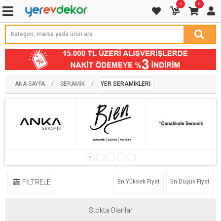
0
0
ANA SAYFA
/
SERAMIK
/
YER SERAMIKLERI
FİLTRELE
En Yüksek Fiyat
En Düşük Fiyat
Stokta Olanlar