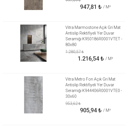
947,81
₺
/ M²
Vitra Marmostone Açık Gri Mat
Antislip Rektifiyeli Yer Duvar
Seramiği K950186R0001VTET -
80x80
1.280,57
₺
1.216,54
₺
/ M²
Vitra Metro Fon Açık Gri Mat
Antislip Rektifiyeli Yer Duvar
Seramiği K944406R0001VTE0 -
30x60
953,62
₺
905,94
₺
/ M²