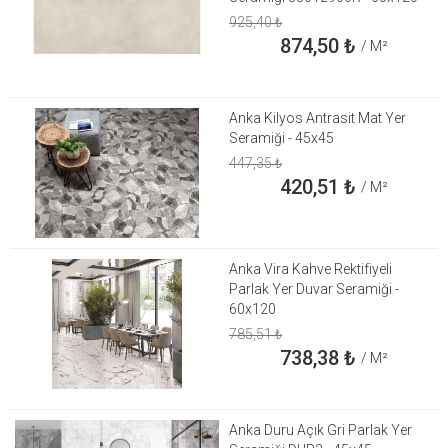
925,40
₺
874,50
₺
/ M²
Anka Kilyos Antrasit Mat Yer
Seramiği - 45x45
447,35
₺
420,51
₺
/ M²
Anka Vira Kahve Rektifiyeli
Parlak Yer Duvar Seramiği -
60x120
785,51
₺
738,38
₺
/ M²
Anka Duru Açık Gri Parlak Yer