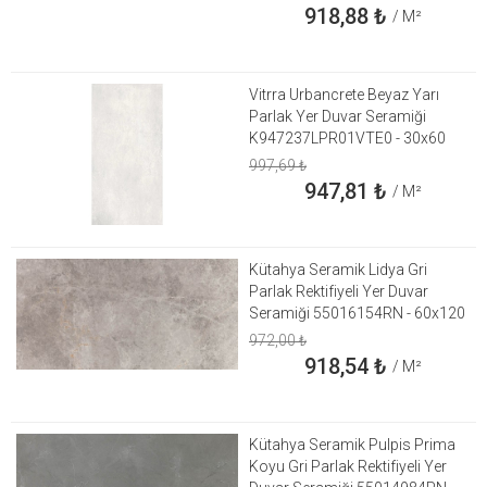
918,88
₺
/ M²
Vitrra Urbancrete Beyaz Yarı
Parlak Yer Duvar Seramiği
K947237LPR01VTE0 - 30x60
997,69
₺
947,81
₺
/ M²
Kütahya Seramik Lidya Gri
Parlak Rektifiyeli Yer Duvar
Seramiği 55016154RN - 60x120
972,00
₺
918,54
₺
/ M²
Kütahya Seramik Pulpis Prima
Koyu Gri Parlak Rektifiyeli Yer