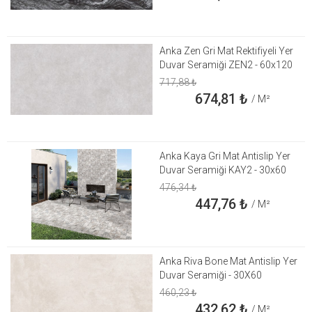
Anka Zen Gri Mat Rektifiyeli Yer
Duvar Seramiği ZEN2 - 60x120
717,88
₺
674,81
₺
/ M²
Anka Kaya Gri Mat Antislip Yer
Duvar Seramiği KAY2 - 30x60
476,34
₺
447,76
₺
/ M²
Anka Riva Bone Mat Antislip Yer
Duvar Seramiği - 30X60
460,23
₺
432,62
₺
/ M²