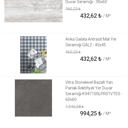
Duvar Seramiği - 30x60
460,23
₺
432,62
₺
/ M²
Anka Galata Antrasit Mat Yer
Seramiği GAL2 - 45x45
460,23
₺
432,62
₺
/ M²
Vitra Stonelevel Bazalt Yarı
Parlak Rektifiyeli Yer Duvar
Seramiği K947100LPR01VTE0 -
60x60
1.046,58
₺
994,25
₺
/ M²