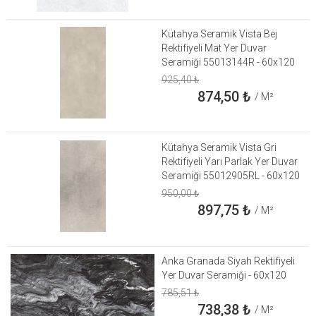
Kütahya Seramik Vista Bej
Rektifiyeli Mat Yer Duvar
Seramiği 55013144R - 60x120
925,40
₺
874,50
₺
/ M²
Kütahya Seramik Vista Gri
Rektifiyeli Yarı Parlak Yer Duvar
Seramiği 55012905RL - 60x120
950,00
₺
897,75
₺
/ M²
Anka Granada Siyah Rektifiyeli
Yer Duvar Seramiği - 60x120
785,51
₺
738,38
₺
/ M²