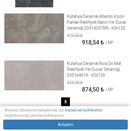
Kütahya Seramik Atlantis Vizon
Parlak Rektifiyeli Nano Yer Duvar
Seramiği 55014557RN - 60x120
972,00
₺
918,54
₺
/ M²
Kütahya Seramik Riva Gri Mat
Rektifiyeli Yer Duvar Seramiği
55016461R - 60x120
925,40
₺
874,50
₺
/ M²
X
Alışveriş deneyimini iyileştirmek için
kişisel veri politikamız
Vitrra Urbancrete Beyaz Mat
doğrultusunda çerezler kullanıyoruz.
Antislip Rektifiyeli Yer Duvar
Seramiği K947237R0001VTE0 -
Anladım
30x60