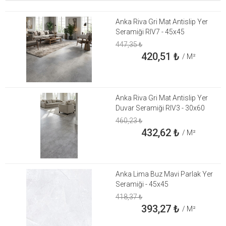
Anka Riva Gri Mat Antislip Yer
Seramiği RIV7 - 45x45
447,35
₺
420,51
₺
/ M²
Anka Riva Gri Mat Antislip Yer
Duvar Seramiği RIV3 - 30x60
460,23
₺
432,62
₺
/ M²
Anka Lima Buz Mavi Parlak Yer
Seramiği - 45x45
418,37
₺
393,27
₺
/ M²