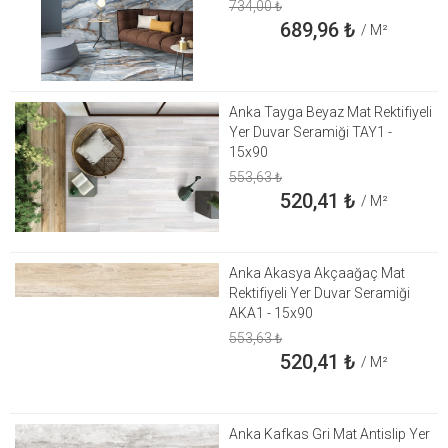
734,00
₺
689,96
₺
/ M²
Anka Tayga Beyaz Mat Rektifiyeli
Yer Duvar Seramiği TAY1 -
15x90
553,63
₺
520,41
₺
/ M²
Anka Akasya Akçaağaç Mat
Rektifiyeli Yer Duvar Seramiği
AKA1 - 15x90
553,63
₺
520,41
₺
/ M²
Anka Kafkas Gri Mat Antislip Yer