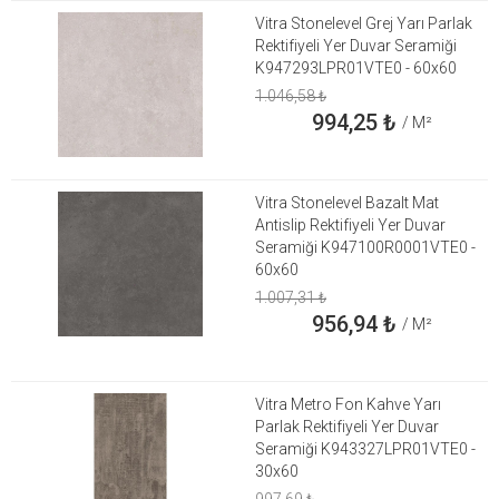
Vitra Stonelevel Grej Yarı Parlak
Rektifiyeli Yer Duvar Seramiği
K947293LPR01VTE0 - 60x60
1.046,58
₺
994,25
₺
/ M²
Vitra Stonelevel Bazalt Mat
Antislip Rektifiyeli Yer Duvar
Seramiği K947100R0001VTE0 -
60x60
1.007,31
₺
956,94
₺
/ M²
Vitra Metro Fon Kahve Yarı
Parlak Rektifiyeli Yer Duvar
Seramiği K943327LPR01VTE0 -
30x60
997,69
₺