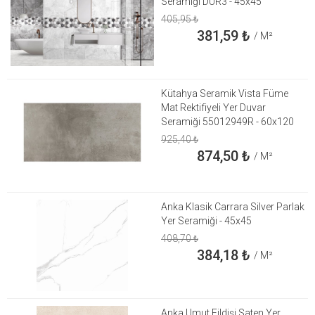
Seramiği DUR3 - 45x45
405,95
₺
381,59
₺
/ M²
Kütahya Seramik Vista Füme
Mat Rektifiyeli Yer Duvar
Seramiği 55012949R - 60x120
925,40
₺
874,50
₺
/ M²
Anka Klasik Carrara Silver Parlak
Yer Seramiği - 45x45
408,70
₺
384,18
₺
/ M²
Anka Umut Fildişi Saten Yer