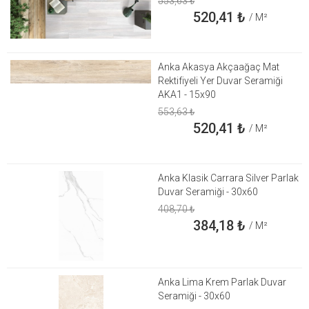
553,63
₺
520,41
₺
/ M²
Anka Akasya Akçaağaç Mat
Rektifiyeli Yer Duvar Seramiği
AKA1 - 15x90
553,63
₺
520,41
₺
/ M²
Anka Klasik Carrara Silver Parlak
Duvar Seramiği - 30x60
408,70
₺
384,18
₺
/ M²
Anka Lima Krem Parlak Duvar
Seramiği - 30x60