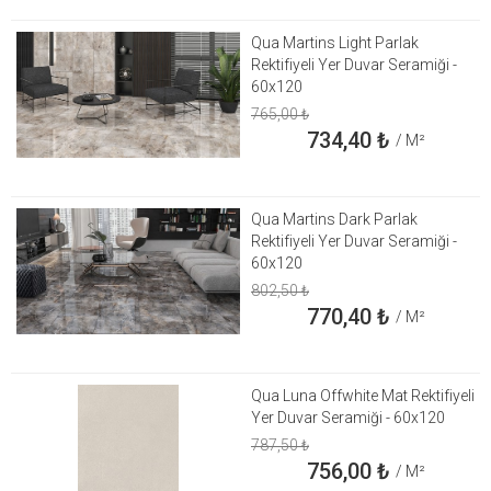
Qua Martins Light Parlak
Rektifiyeli Yer Duvar Seramiği -
60x120
765,00
₺
734,40
₺
/ M²
Qua Martins Dark Parlak
Rektifiyeli Yer Duvar Seramiği -
60x120
802,50
₺
770,40
₺
/ M²
Qua Luna Offwhite Mat Rektifiyeli
Yer Duvar Seramiği - 60x120
787,50
₺
756,00
₺
/ M²