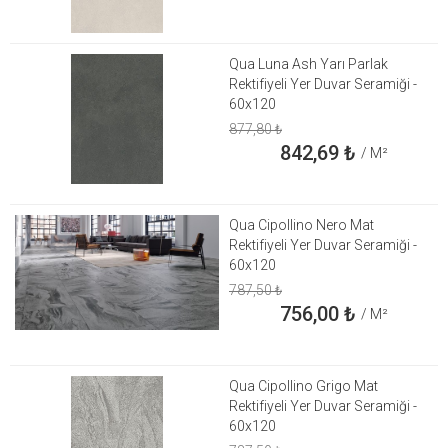
Qua Luna Ash Yarı Parlak
Rektifiyeli Yer Duvar Seramiği -
60x120
877,80
₺
842,69
₺
/ M²
Qua Cipollino Nero Mat
Rektifiyeli Yer Duvar Seramiği -
60x120
787,50
₺
756,00
₺
/ M²
Qua Cipollino Grigo Mat
Rektifiyeli Yer Duvar Seramiği -
60x120