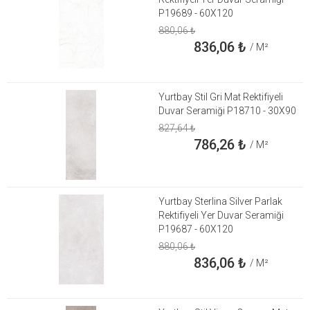
P19689 - 60X120
880,06
₺
836,06
₺
/ M²
Yurtbay Stil Gri Mat Rektifiyeli
Duvar Seramiği P18710 - 30X90
827,64
₺
786,26
₺
/ M²
Yurtbay Sterlina Silver Parlak
Rektifiyeli Yer Duvar Seramiği
P19687 - 60X120
880,06
₺
836,06
₺
/ M²