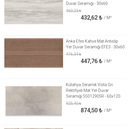
Duvar Seramiği - 30x60
460,23
₺
432,62
₺
/ M²
Anka Efes Kahve Mat Antislip
Yer Duvar Seramiği EFE3 - 30x60
476,34
₺
447,76
₺
/ M²
Kütahya Seramik Vista Gri
Rektifiyeli Mat Yer Duvar
Seramiği 55012905R - 60x120
925,40
₺
874,50
₺
/ M²