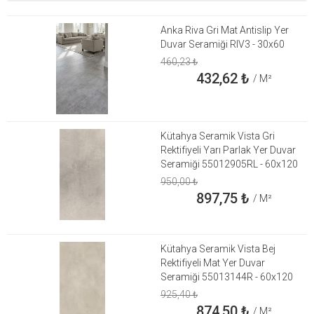
Anka Riva Gri Mat Antislip Yer
Duvar Seramiği RIV3 - 30x60
460,23
₺
432,62
₺
/ M²
Kütahya Seramik Vista Gri
Rektifiyeli Yarı Parlak Yer Duvar
Seramiği 55012905RL - 60x120
950,00
₺
897,75
₺
/ M²
Kütahya Seramik Vista Bej
Rektifiyeli Mat Yer Duvar
Seramiği 55013144R - 60x120
925,40
₺
874,50
₺
/ M²