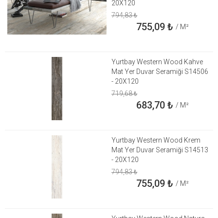
20X120
794,83
₺
755,09
₺
/ M²
Yurtbay Western Wood Kahve
Mat Yer Duvar Seramiği S14506
- 20X120
719,68
₺
683,70
₺
/ M²
Yurtbay Western Wood Krem
Mat Yer Duvar Seramiği S14513
- 20X120
794,83
₺
755,09
₺
/ M²