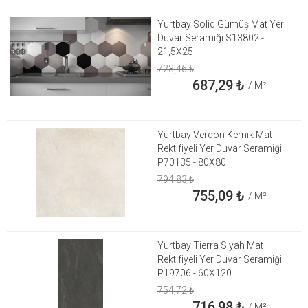
Yurtbay Solid Gümüş Mat Yer
Duvar Seramiği S13802 -
21,5X25
723,46
₺
687,29
₺
/ M²
Yurtbay Verdon Kemik Mat
Rektifiyeli Yer Duvar Seramiği
P70135 - 80X80
794,83
₺
755,09
₺
/ M²
Yurtbay Tierra Siyah Mat
Rektifiyeli Yer Duvar Seramiği
P19706 - 60X120
754,72
₺
716,98
₺
/ M²