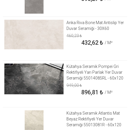
Anka Riva Bone Mat Antislip Yer
Duvar Seramiği - 30X60
460,23
₺
432,62
₺
/ M²
Kütahya Seramik Pompei Gri
Rektifiyeli Yarı Parlak Yer Duvar
Seramiği 55014085RL - 60x120
949,00
₺
896,81
₺
/ M²
Kütahya Seramik Atlantis Mat
Beyaz Rektifiyeli Yer Duvar
Seramiği 55013081R - 60x120