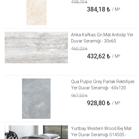
408,70
₺
384,18
₺
/ M²
Anka Kafkas Gri Mat Antislip Yer
Duvar Seramiği - 30x60
460,23
₺
432,62
₺
/ M²
Qua Pulpis Grey Parlak Rektifiyeli
Yer Duvar Seramiği - 60x120
967,50
₺
928,80
₺
/ M²
Yurtbay Western Wood Bej Mat
Yer Duvar Seramiği S14505 -