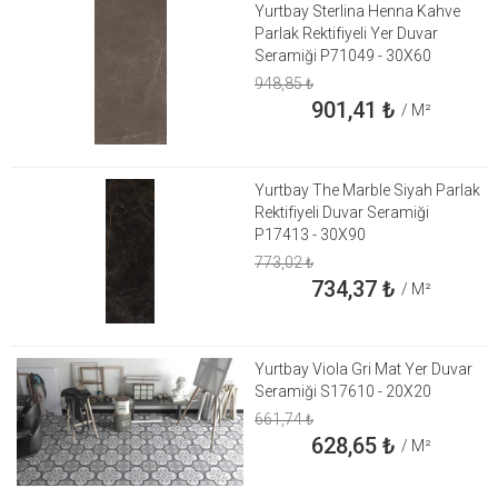
Yurtbay Sterlina Henna Kahve
Parlak Rektifiyeli Yer Duvar
Seramiği P71049 - 30X60
948,85
₺
901,41
₺
/ M²
Yurtbay The Marble Siyah Parlak
Rektifiyeli Duvar Seramiği
P17413 - 30X90
773,02
₺
734,37
₺
/ M²
Yurtbay Viola Gri Mat Yer Duvar
Seramiği S17610 - 20X20
661,74
₺
628,65
₺
/ M²