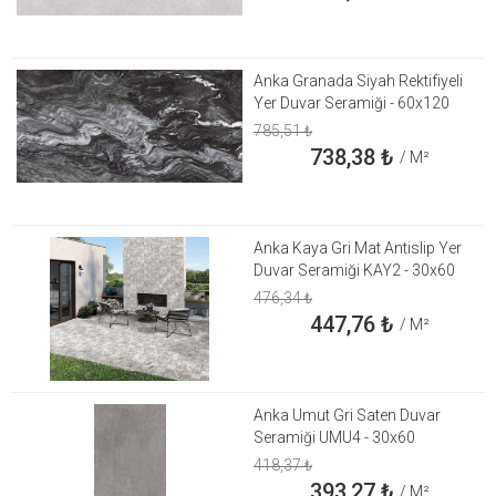
Anka Granada Siyah Rektifiyeli
Yer Duvar Seramiği - 60x120
785,51
₺
738,38
₺
/ M²
Anka Kaya Gri Mat Antislip Yer
Duvar Seramiği KAY2 - 30x60
476,34
₺
447,76
₺
/ M²
Anka Umut Gri Saten Duvar
Seramiği UMU4 - 30x60
418,37
₺
393,27
₺
/ M²