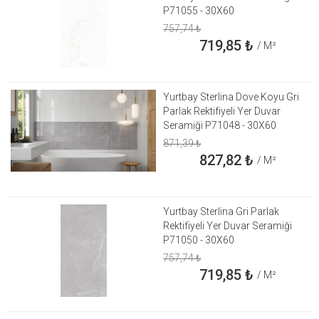
P71055 - 30X60
757,74
₺
719,85
₺
/ M²
Yurtbay Sterlina Dove Koyu Gri
Parlak Rektifiyeli Yer Duvar
Seramiği P71048 - 30X60
871,39
₺
827,82
₺
/ M²
Yurtbay Sterlina Gri Parlak
Rektifiyeli Yer Duvar Seramiği
P71050 - 30X60
757,74
₺
719,85
₺
/ M²