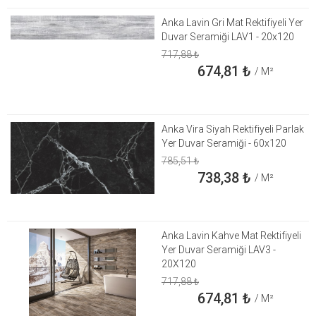
Anka Lavin Gri Mat Rektifiyeli Yer
Duvar Seramiği LAV1 - 20x120
717,88
₺
674,81
₺
/ M²
Anka Vira Siyah Rektifiyeli Parlak
Yer Duvar Seramiği - 60x120
785,51
₺
738,38
₺
/ M²
Anka Lavin Kahve Mat Rektifiyeli
Yer Duvar Seramiği LAV3 -
20X120
717,88
₺
674,81
₺
/ M²