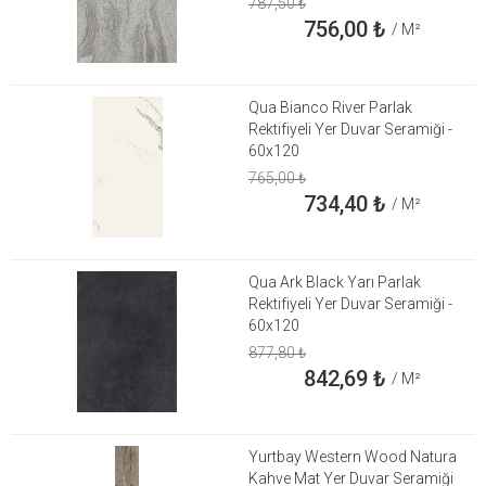
787,50
₺
756,00
₺
/ M²
Qua Bianco River Parlak
Rektifiyeli Yer Duvar Seramiği -
60x120
765,00
₺
734,40
₺
/ M²
Qua Ark Black Yarı Parlak
Rektifiyeli Yer Duvar Seramiği -
60x120
877,80
₺
842,69
₺
/ M²
Yurtbay Western Wood Natura
Kahve Mat Yer Duvar Seramiği