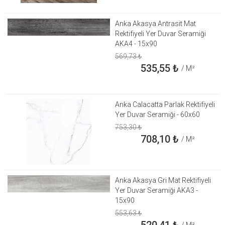
Anka Akasya Antrasit Mat
Rektifiyeli Yer Duvar Seramiği
AKA4 - 15x90
569,73
₺
535,55
₺
/ M²
Anka Calacatta Parlak Rektifiyeli
Yer Duvar Seramiği - 60x60
753,30
₺
708,10
₺
/ M²
Anka Akasya Gri Mat Rektifiyeli
Yer Duvar Seramiği AKA3 -
15x90
553,63
₺
520,41
₺
/ M²