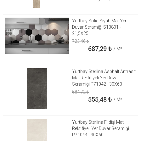
Yurtbay Solid Siyah Mat Yer
Duvar Seramiği S13801 -
21,5X25
723,46
₺
687,29
₺
/ M²
Yurtbay Sterlina Asphalt Antrasit
Mat Rektifiyeli Yer Duvar
Seramiği P71042 - 30X60
584,72
₺
555,48
₺
/ M²
Yurtbay Sterlina Fildişi Mat
Rektifiyeli Yer Duvar Seramiği
P71044 - 30X60