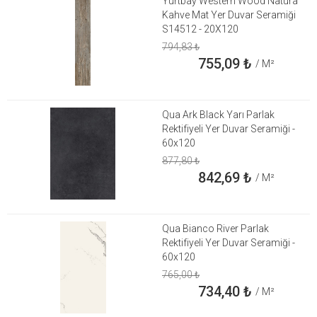
Yurtbay Western Wood Natura
Kahve Mat Yer Duvar Seramiği
S14512 - 20X120
794,83
₺
755,09
₺
/ M²
Qua Ark Black Yarı Parlak
Rektifiyeli Yer Duvar Seramiği -
60x120
877,80
₺
842,69
₺
/ M²
Qua Bianco River Parlak
Rektifiyeli Yer Duvar Seramiği -
60x120
765,00
₺
734,40
₺
/ M²