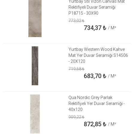
Yurtbay Stil Vizon Canvas Mat
Rektifiyeli Duvar Seramiği
P18715 - 30X90
773,02
₺
734,37
₺
/ M²
Yurtbay Western Wood Kahve
Mat Yer Duvar Seramiği S14506
- 20X120
719,68
₺
683,70
₺
/ M²
Qua Nordic Grey Parlak
Rektifiyeli Yer Duvar Seramiği -
40x120
909,22
₺
872,85
₺
/ M²