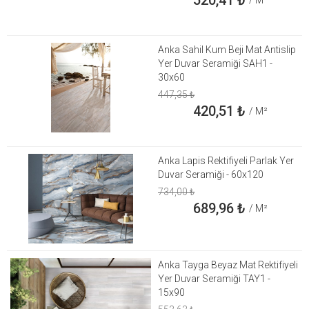
Anka Sahil Kum Beji Mat Antislip
Yer Duvar Seramiği SAH1 -
30x60
447,35
₺
420,51
₺
/ M²
Anka Lapis Rektifiyeli Parlak Yer
Duvar Seramiği - 60x120
734,00
₺
689,96
₺
/ M²
Anka Tayga Beyaz Mat Rektifiyeli
Yer Duvar Seramiği TAY1 -
15x90