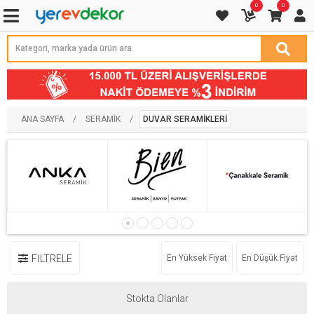
0
0
ANA SAYFA
/
SERAMIK
/
DUVAR SERAMIKLERI
FİLTRELE
En Yüksek Fiyat
En Düşük Fiyat
Stokta Olanlar