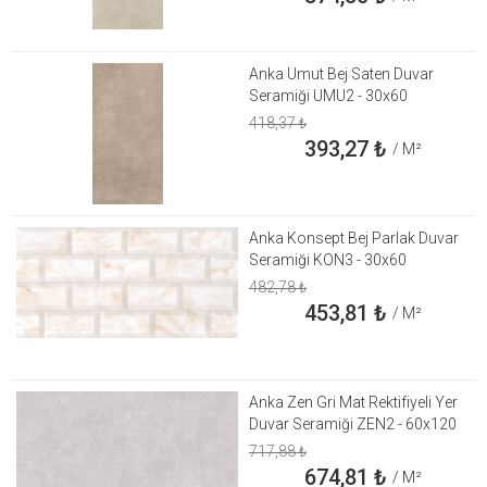
Anka Umut Bej Saten Duvar
Seramiği UMU2 - 30x60
418,37
₺
393,27
₺
/ M²
Anka Konsept Bej Parlak Duvar
Seramiği KON3 - 30x60
482,78
₺
453,81
₺
/ M²
Anka Zen Gri Mat Rektifiyeli Yer
Duvar Seramiği ZEN2 - 60x120
717,88
₺
674,81
₺
/ M²