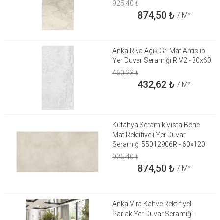
925,40
₺
874,50
₺
/ M²
Anka Riva Açık Gri Mat Antislip
Yer Duvar Seramiği RIV2 - 30x60
460,23
₺
432,62
₺
/ M²
Kütahya Seramik Vista Bone
Mat Rektifiyeli Yer Duvar
Seramiği 55012906R - 60x120
925,40
₺
874,50
₺
/ M²
Anka Vira Kahve Rektifiyeli
Parlak Yer Duvar Seramiği -