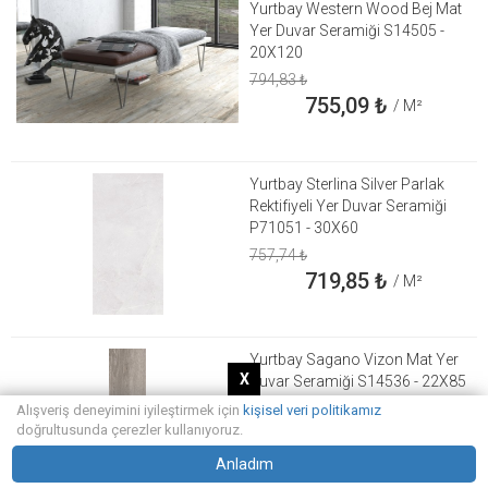
Yurtbay Western Wood Bej Mat
Yer Duvar Seramiği S14505 -
20X120
794,83
₺
755,09
₺
/ M²
Yurtbay Sterlina Silver Parlak
Rektifiyeli Yer Duvar Seramiği
P71051 - 30X60
757,74
₺
719,85
₺
/ M²
Yurtbay Sagano Vizon Mat Yer
X
Duvar Seramiği S14536 - 22X85
805,75
₺
Alışveriş deneyimini iyileştirmek için
kişisel veri politikamız
765,46
₺
doğrultusunda çerezler kullanıyoruz.
/ M²
Anladım