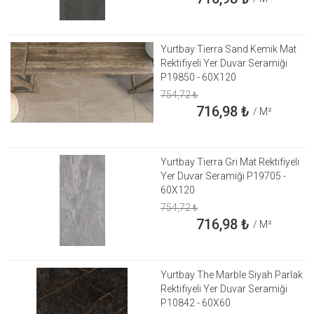
Yurtbay Tierra Sand Kemik Mat
Rektifiyeli Yer Duvar Seramiği
P19850 - 60X120
754,72
₺
716,98
₺
/ M²
Yurtbay Tierra Gri Mat Rektifiyeli
Yer Duvar Seramiği P19705 -
60X120
754,72
₺
716,98
₺
/ M²
Yurtbay The Marble Siyah Parlak
Rektifiyeli Yer Duvar Seramiği
P10842 - 60X60