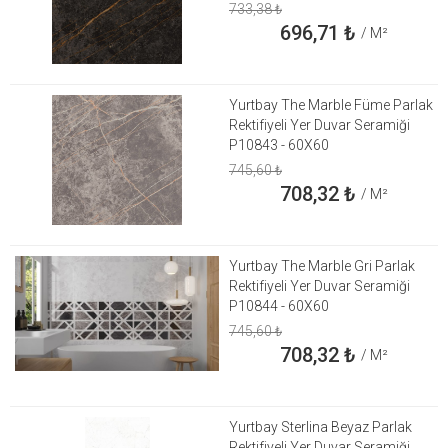
733,38
₺
696,71
₺
/ M²
Yurtbay The Marble Füme Parlak
Rektifiyeli Yer Duvar Seramiği
P10843 - 60X60
745,60
₺
708,32
₺
/ M²
Yurtbay The Marble Gri Parlak
Rektifiyeli Yer Duvar Seramiği
P10844 - 60X60
745,60
₺
708,32
₺
/ M²
Yurtbay Sterlina Beyaz Parlak
Rektifiyeli Yer Duvar Seramiği