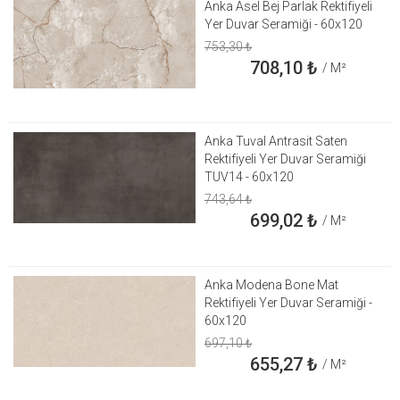
Anka Asel Bej Parlak Rektifiyeli
Yer Duvar Seramiği - 60x120
753,30
₺
708,10
₺
/ M²
Anka Tuval Antrasit Saten
Rektifiyeli Yer Duvar Seramiği
TUV14 - 60x120
743,64
₺
699,02
₺
/ M²
Anka Modena Bone Mat
Rektifiyeli Yer Duvar Seramiği -
60x120
697,10
₺
655,27
₺
/ M²