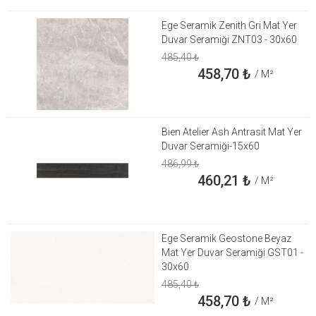
Ege Seramik Zenith Gri Mat Yer
Duvar Seramiği ZNT03 - 30x60
485,40
₺
458,70
₺
/ M²
Bien Atelier Ash Antrasit Mat Yer
Duvar Seramiği-15x60
486,99
₺
460,21
₺
/ M²
Ege Seramik Geostone Beyaz
Mat Yer Duvar Seramiği GST01 -
30x60
485,40
₺
458,70
₺
/ M²