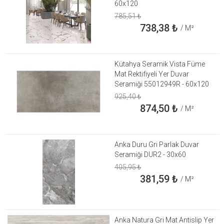
60x120
785,51
₺
738,38
₺
/ M²
Kütahya Seramik Vista Füme
Mat Rektifiyeli Yer Duvar
Seramiği 55012949R - 60x120
925,40
₺
874,50
₺
/ M²
Anka Duru Gri Parlak Duvar
Seramiği DUR2 - 30x60
405,95
₺
381,59
₺
/ M²
Anka Natura Gri Mat Antislip Yer