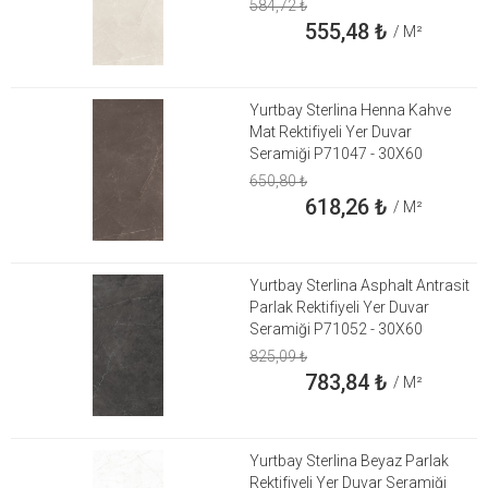
584,72
₺
555,48
₺
/ M²
Yurtbay Sterlina Henna Kahve
Mat Rektifiyeli Yer Duvar
Seramiği P71047 - 30X60
650,80
₺
618,26
₺
/ M²
Yurtbay Sterlina Asphalt Antrasit
Parlak Rektifiyeli Yer Duvar
Seramiği P71052 - 30X60
825,09
₺
783,84
₺
/ M²
Yurtbay Sterlina Beyaz Parlak
Rektifiyeli Yer Duvar Seramiği