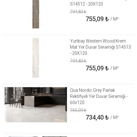
S14512 - 20X120
794,83
₺
755,09
₺
/ M²
Yurtbay Western Wood Krem
Mat Yer Duvar Seramiği S14513
- 20X120
794,83
₺
755,09
₺
/ M²
Qua Nordic Grey Parlak
Rektifiyeli Yer Duvar Seramiği -
60x120
765,00
₺
734,40
₺
/ M²