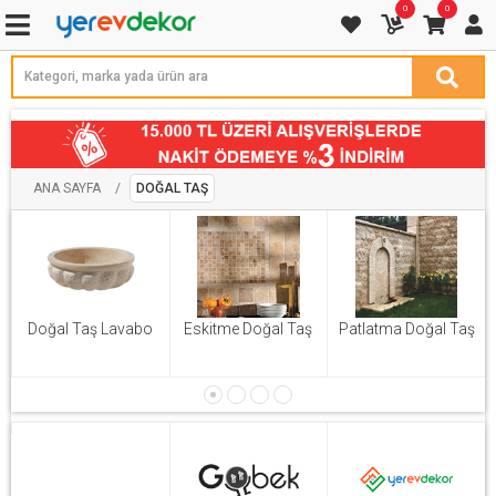
0
0
ANA SAYFA
/
DOĞAL TAŞ
Doğal Taş Lavabo
Eskitme Doğal Taş
Patlatma Doğal Taş