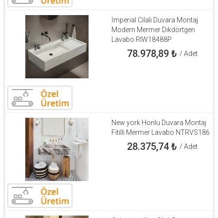
İmperial Cilalı Duvara Montaj
Modern Mermer Dikdörtgen
Lavabo RIW18488P
78.978,89
₺
/ Adet
New york Honlu Duvara Montaj
Fitilli Mermer Lavabo NTRVS186
28.375,74
₺
/ Adet