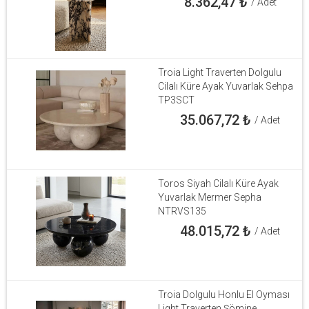
8.362,47
₺
/ Adet
Troia Light Traverten Dolgulu
Cilalı Küre Ayak Yuvarlak Sehpa
TP3SCT
35.067,72
₺
/ Adet
Toros Siyah Cilalı Küre Ayak
Yuvarlak Mermer Sepha
NTRVS135
48.015,72
₺
/ Adet
Troia Dolgulu Honlu El Oyması
Light Traverten Şömine