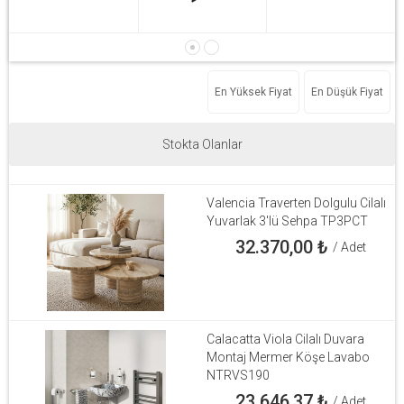
En Yüksek Fiyat
En Düşük Fiyat
Stokta Olanlar
Valencia Traverten Dolgulu Cilalı
Yuvarlak 3'lü Sehpa TP3PCT
32.370,00
₺
/ Adet
Calacatta Viola Cilalı Duvara
Montaj Mermer Köşe Lavabo
NTRVS190
23.646,37
₺
/ Adet