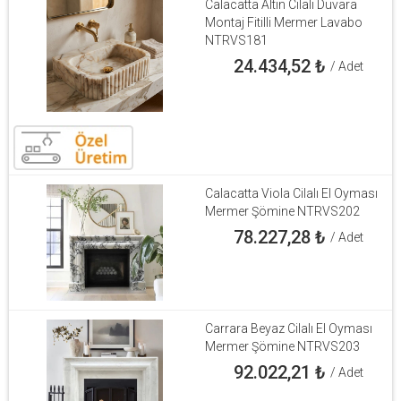
Calacatta Altın Cilalı Duvara
Montaj Fitilli Mermer Lavabo
NTRVS181
24.434,52
₺
/ Adet
Calacatta Viola Cilalı El Oyması
Mermer Şömine NTRVS202
78.227,28
₺
/ Adet
Carrara Beyaz Cilalı El Oyması
Mermer Şömine NTRVS203
92.022,21
₺
/ Adet