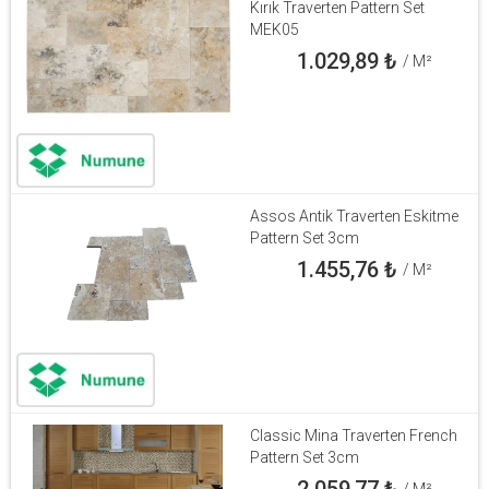
Kırık Traverten Pattern Set
MEK05
1.029,89
₺
/ M²
Assos Antik Traverten Eskitme
Pattern Set 3cm
1.455,76
₺
/ M²
Classic Mina Traverten French
Pattern Set 3cm
2.059,77
₺
/ M²