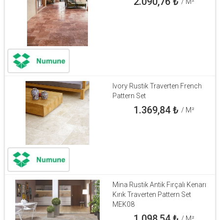
2.090,76
₺
/ M²
Ivory Rustik Traverten French
Pattern Set
1.369,84
₺
/ M²
Mina Rustik Antik Fırçalı Kenarı
Kırık Traverten Pattern Set
MEK08
1.098,54
₺
/ M²