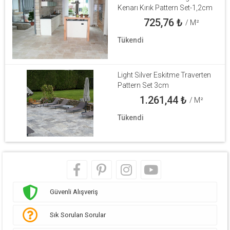
Kenarı Kırık Pattern Set-1,2cm
725,76
₺
/ M²
Tükendi
Light Silver Eskitme Traverten
Pattern Set 3cm
1.261,44
₺
/ M²
Tükendi
Güvenli Alışveriş
Sık Sorulan Sorular