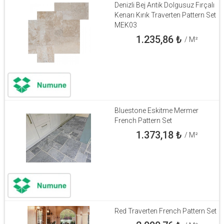
Denizli Bej Antik Dolgusuz Fırçalı
Kenarı Kırık Traverten Pattern Set
MEK03
1.235,86
₺
/ M²
Bluestone Eskitme Mermer
French Pattern Set
1.373,18
₺
/ M²
Red Traverten French Pattern Set