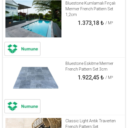
Bluestone Kumlamalı Fırçalı
Mermer French Pattern Set
1,2cm
1.373,18
₺
/ M²
Bluestone Eskitme Mermer
French Pattern Set 3cm
1.922,45
₺
/ M²
Classic Light Antik Traverten
French Pattern Set