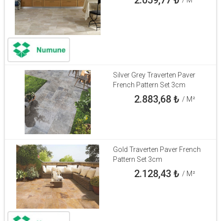
Silver Grey Traverten Paver
French Pattern Set 3cm
2.883,68
₺
/ M²
Gold Traverten Paver French
Pattern Set 3cm
2.128,43
₺
/ M²