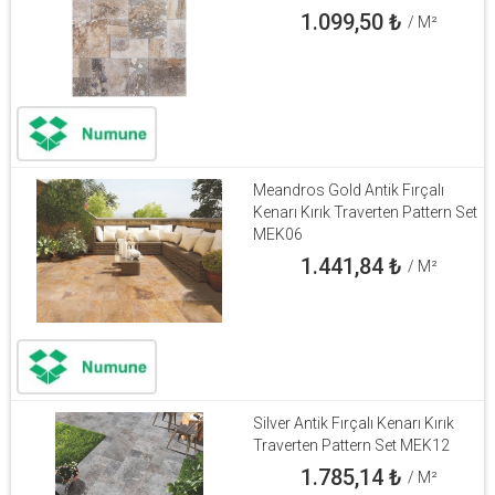
1.099,50
₺
/ M²
Meandros Gold Antik Fırçalı
Kenarı Kırık Traverten Pattern Set
MEK06
1.441,84
₺
/ M²
Silver Antik Fırçalı Kenarı Kırık
Traverten Pattern Set MEK12
1.785,14
₺
/ M²