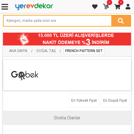
0
0
ANA SAYFA
/
DOĞAL TAŞ
/
FRENCH PATTERN SET
En Yüksek Fiyat
En Düşük Fiyat
Stokta Olanlar