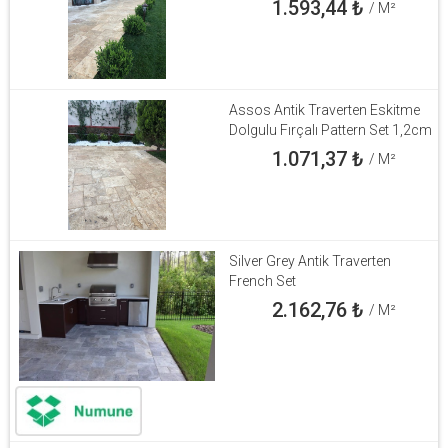
1.593,44
₺
/ M²
Assos Antik Traverten Eskitme
Dolgulu Fırçalı Pattern Set 1,2cm
1.071,37
₺
/ M²
Silver Grey Antik Traverten
French Set
2.162,76
₺
/ M²