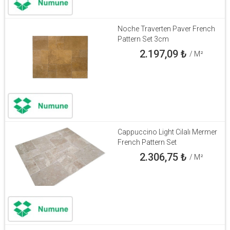
Noche Traverten Paver French
Pattern Set 3cm
2.197,09
₺
/ M²
Cappuccino Light Cilalı Mermer
French Pattern Set
2.306,75
₺
/ M²