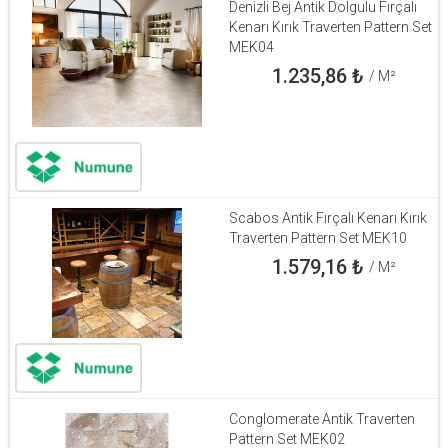
Denizli Bej Antik Dolgulu Fırçalı
Kenarı Kırık Traverten Pattern Set
MEK04
1.235,86
₺
/ M²
Scabos Antik Fırçalı Kenarı Kırık
Traverten Pattern Set MEK10
1.579,16
₺
/ M²
Conglomerate Antik Traverten
Pattern Set MEK02