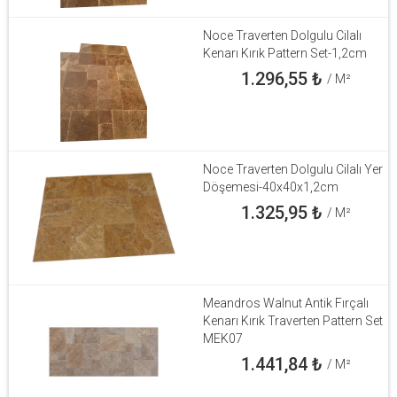
Noce Traverten Dolgulu Cilalı
Kenarı Kırık Pattern Set-1,2cm
1.296,55
₺
/ M²
Noce Traverten Dolgulu Cilalı Yer
Döşemesi-40x40x1,2cm
1.325,95
₺
/ M²
Meandros Walnut Antik Fırçalı
Kenarı Kırık Traverten Pattern Set
MEK07
1.441,84
₺
/ M²