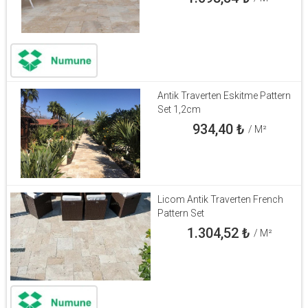
Antik Traverten Eskitme Pattern
Set 1,2cm
934,40
₺
/ M²
Licom Antik Traverten French
Pattern Set
1.304,52
₺
/ M²