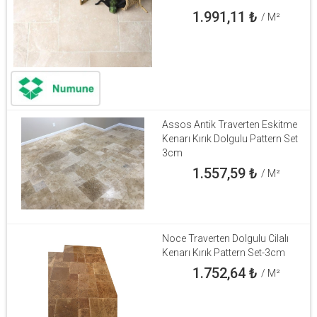
1.991,11
₺
/ M²
Assos Antik Traverten Eskitme
Kenarı Kırık Dolgulu Pattern Set
3cm
1.557,59
₺
/ M²
Noce Traverten Dolgulu Cilalı
Kenarı Kırık Pattern Set-3cm
1.752,64
₺
/ M²