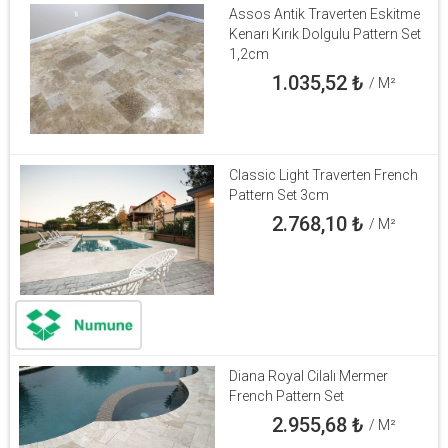
Assos Antik Traverten Eskitme
Kenarı Kırık Dolgulu Pattern Set
1,2cm
1.035,52
₺
/ M²
Classic Light Traverten French
Pattern Set 3cm
2.768,10
₺
/ M²
Diana Royal Cilalı Mermer
French Pattern Set
2.955,68
₺
/ M²