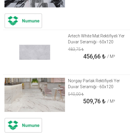
Artech White Mat Rektifiyeli Yer
Duvar Seramiği - 60x120
483,75
₺
456,66
₺
/ M²
Norgay Parlak Rektifiyeli Yer
Duvar Seramiği - 60x120
540,00
₺
509,76
₺
/ M²