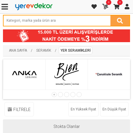
0
0
ANA SAYFA
/
SERAMIK
/
YER SERAMIKLERI
FİLTRELE
En Yüksek Fiyat
En Düşük Fiyat
Stokta Olanlar