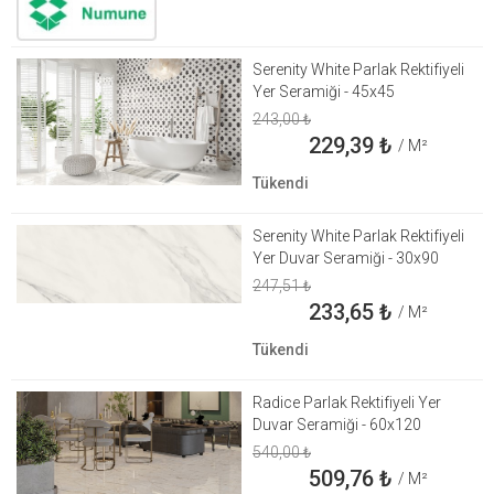
Serenity White Parlak Rektifiyeli
Yer Seramiği - 45x45
243,00
₺
229,39
₺
/ M²
Tükendi
Serenity White Parlak Rektifiyeli
Yer Duvar Seramiği - 30x90
247,51
₺
233,65
₺
/ M²
Tükendi
Radice Parlak Rektifiyeli Yer
Duvar Seramiği - 60x120
540,00
₺
509,76
₺
/ M²