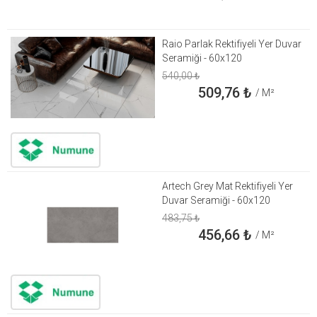
Raio Parlak Rektifiyeli Yer Duvar
Seramiği - 60x120
540,00
₺
509,76
₺
/ M²
Artech Grey Mat Rektifiyeli Yer
Duvar Seramiği - 60x120
483,75
₺
456,66
₺
/ M²