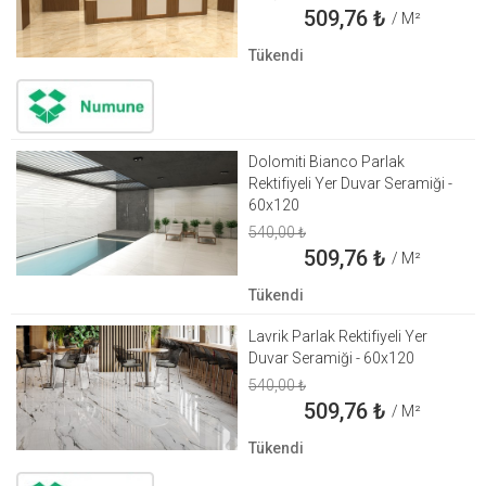
509,76
₺
/ M²
Tükendi
Dolomiti Bianco Parlak
Rektifiyeli Yer Duvar Seramiği -
60x120
540,00
₺
509,76
₺
/ M²
Tükendi
Lavrik Parlak Rektifiyeli Yer
Duvar Seramiği - 60x120
540,00
₺
509,76
₺
/ M²
Tükendi