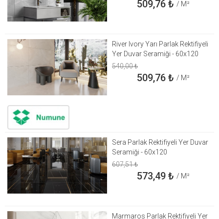
509,76
₺
/ M²
River Ivory Yarı Parlak Rektifiyeli
Yer Duvar Seramiği - 60x120
540,00
₺
509,76
₺
/ M²
Sera Parlak Rektifiyeli Yer Duvar
Seramiği - 60x120
607,51
₺
573,49
₺
/ M²
Marmaros Parlak Rektifiyeli Yer