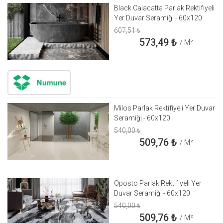
Black Calacatta Parlak Rektifiyeli
Yer Duvar Seramiği - 60x120
607,51
₺
573,49
₺
/ M²
Milos Parlak Rektifiyeli Yer Duvar
Seramiği - 60x120
540,00
₺
509,76
₺
/ M²
Oposto Parlak Rektifiyeli Yer
Duvar Seramiği - 60x120
540,00
₺
509,76
₺
/ M²