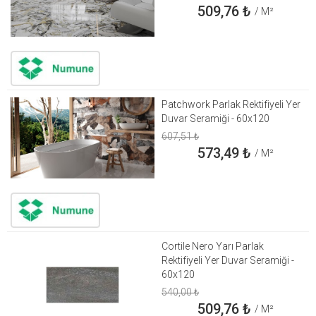
509,76
₺
/ M²
Patchwork Parlak Rektifiyeli Yer
Duvar Seramiği - 60x120
607,51
₺
573,49
₺
/ M²
Cortile Nero Yarı Parlak
Rektifiyeli Yer Duvar Seramiği -
60x120
540,00
₺
509,76
₺
/ M²