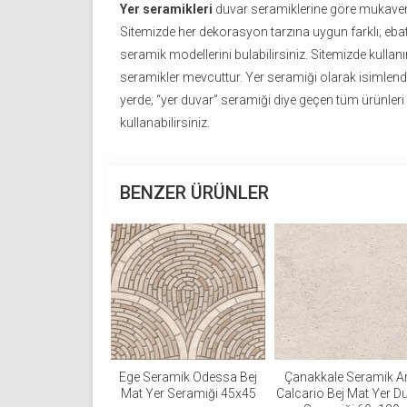
Yer seramikleri
duvar seramiklerine göre mukavem
Sitemizde her dekorasyon tarzına uygun farklı; ebat,
seramik modellerini bulabilirsiniz. Sitemizde kullan
seramikler mevcuttur. Yer seramiği olarak isimlend
yerde; “yer duvar” seramiği diye geçen tüm ürünle
kullanabilirsiniz.
BENZER ÜRÜNLER
Ege Seramik Odessa Bej
Çanakkale Seramik Ar
Mat Yer Seramiği 45x45
Calcario Bej Mat Yer D