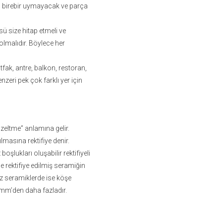
çin birebir uymayacak ve parça
ü size hitap etmeli ve
olmalıdır. Böylece her
tfak, antre, balkon, restoran,
nzeri pek çok farklı yer için
üzeltme” anlamına gelir.
lmasına rektifiye denir.
şlukları oluşabilir rektifiyeli
e rektifiye edilmiş seramiğin
siz seramiklerde ise köşe
e 2mm’den daha fazladır.