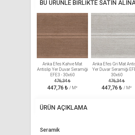
BU ÜRÜNLE BIRLIKTE SATIN ALIN
Anka Efes Kahve Mat
Anka Efes Gri Mat Anti
Antislip Yer Duvar Seramiği
Yer Duvar Seramiği EF
EFE3 - 30x60
30x60
476,34
₺
476,34
₺
447,76
₺
447,76
₺
/ M²
/ M²
ÜRÜN AÇIKLAMA
Seramik