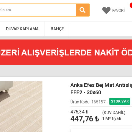
FAVORİ
DUVAR KAPLAMA
BAHÇE
Anka Efes Bej Mat Antisl
EFE2 - 30x60
Ürün Kodu:
165157 -
476,34
₺
(KDV DAHİL)
447,76
₺
1 M² fiyatı