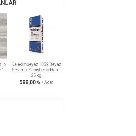
ANLAR
slip
Kalekimbeyaz 1052 Beyaz
E1 -
Seramik Yapıştırma Harcı
25 kg
588,00
₺
/ Adet