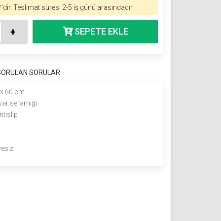
'dir.
Teslimat süresi 2-5 iş günü arasındadır.
+
 SORULAN SORULAR
 x 60 cm
var seramiği
ntislip
yesiz