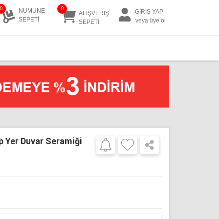
0
0
NUMUNE
GİRİŞ YAP
ALIŞVERİŞ
SEPETİ
veya üye ol
SEPETİ
ip Yer Duvar Seramiği