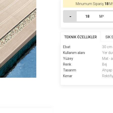
Minumum Sipariş
18
M²
-
M²
TEKNİK ÖZELLİKLER
SIK
Ebat
30 cm
Kullanım alanı
Yer du
Yüzey
Mat - a
Renk
Bej
Tasarım
Ahşap
Kenar
Rektifi