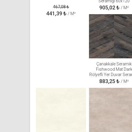
Seramiği 60x120
310100906646
467,08
₺
905,02
₺
/ M²
441,39
₺
/ M²
Çanakkale Seramik
Fishwood Mat Dar
Rölyefli Yer Duvar Sera
60x120 3101005031
883,25
₺
/ M²