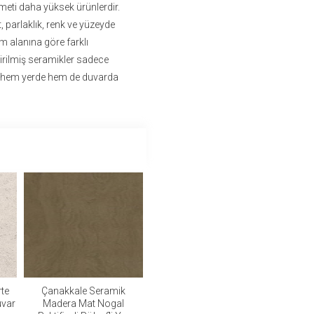
eti daha yüksek ürünlerdir.
 parlaklık, renk ve yüzeyde
ım alanına göre farklı
irilmiş seramikler sadece
ri hem yerde hem de duvarda
te
Çanakkale Seramik
uvar
Madera Mat Nogal