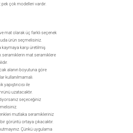
 pek çok modelleri vardır.
k ve mat olarak üç farklı seçenek
uda ürün seçmelisiniz.
da kaymaya karşı üretilmiş
lak seramiklerin mat seramiklere
dır.
acak alanın boyutuna göre
lar kullanılmamalı.
yapıştırıcısı ile
mrünü uzatacaktır.
tiyorsanız seçeceğiniz
melisiniz.
enkleri mutlaka seramikleriniz
bir görüntü ortaya çıkacaktır.
i unutmayınız. Çünkü uygulama