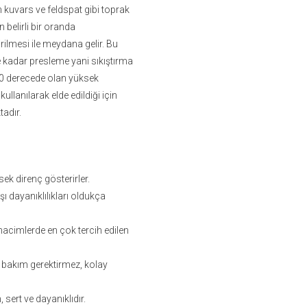
kuvars ve feldspat gibi toprak
 belirli bir oranda
irilmesi ile meydana gelir. Bu
e kadar presleme yani sıkıştırma
00 derecede olan yüksek
llanılarak elde edildiği için
tadır.
sek direnç gösterirler.
ı dayanıklılıkları oldukça
hacimlerde en çok tercih edilen
 bakım gerektirmez, kolay
, sert ve dayanıklıdır.