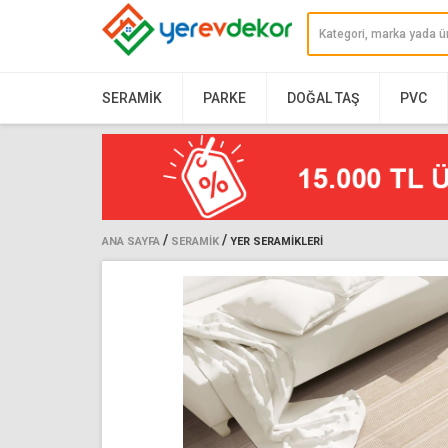
SERAMIK
PARKE
DOĞAL TAŞ
PVC
/
/
ANA SAYFA
SERAMIK
YER SERAMIKLERI