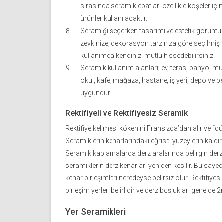
sırasında seramik ebatları özellikle köşeler i
ürünler kullanılacaktır.
Seramiği seçerken tasarımı ve estetik görüntüs
zevkinize, dekorasyon tarzınıza göre seçilmiş 
kullanımda kendinizi mutlu hissedebilirsiniz.
Seramik kullanım alanları; ev, teras, banyo, mu
okul, kafe, mağaza, hastane, iş yeri, depo ve be
uygundur.
Rektifiyeli ve Rektifiyesiz Seramik
Rektifiye kelimesi kökenini Fransızca’dan alır ve “d
Seramiklerin kenarlarındaki eğrisel yüzeylerin kaldırı
Seramik kaplamalarda derz aralarında belirgin derz bo
seramiklerin derz kenarları yeniden kesilir. Bu sayed
kenar birleşimleri neredeyse belirsiz olur. Rektifiye
birleşim yerleri belirlidir ve derz boşlukları geneld
Yer Seramikleri