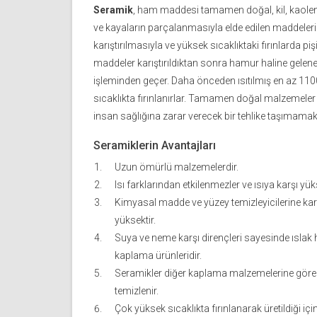
Seramik
, ham maddesi tamamen doğal, kil, kaolen 
ve kayaların parçalanmasıyla elde edilen maddelerin
karıştırılmasıyla ve yüksek sıcaklıktaki fırınlarda piş
maddeler karıştırıldıktan sonra hamur haline gelen
işleminden geçer. Daha önceden ısıtılmış en az 11
sıcaklıkta fırınlanırlar. Tamamen doğal malzemeler ku
insan sağlığına zarar verecek bir tehlike taşımamak
Seramiklerin Avantajları
Uzun ömürlü malzemelerdir.
Isı farklarından etkilenmezler ve ısıya karşı yük
Kimyasal madde ve yüzey temizleyicilerine karş
yüksektir.
Suya ve neme karşı dirençleri sayesinde ıslak 
kaplama ürünleridir.
Seramikler diğer kaplama malzemelerine göre
temizlenir.
Çok yüksek sıcaklıkta fırınlanarak üretildiği için