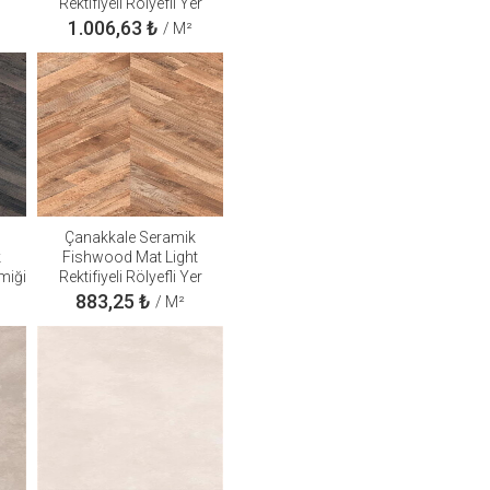
Rektifiyeli Rölyefli Yer
Duvar Seramiği 20x120
1.006,63
₺
/ M²
310100503267
Çanakkale Seramik
k
Fishwood Mat Light
miği
Rektifiyeli Rölyefli Yer
26
Duvar Seramiği 60x120
883,25
₺
/ M²
310100503125