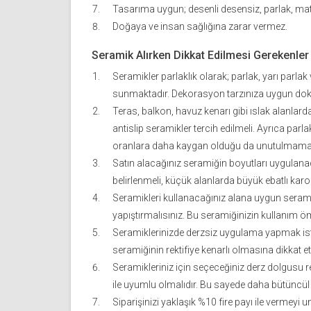
Tasarıma uygun; desenli desensiz, parlak, mat
Doğaya ve insan sağlığına zarar vermez.
Seramik Alırken Dikkat Edilmesi Gerekenler
Seramikler parlaklık olarak; parlak, yarı parla
sunmaktadır. Dekorasyon tarzınıza uygun dok
Teras, balkon, havuz kenarı gibi ıslak alanlar
antislip seramikler tercih edilmeli. Ayrıca par
oranlara daha kaygan olduğu da unutulmamalı
Satın alacağınız seramiğin boyutları uygulan
belirlenmeli, küçük alanlarda büyük ebatlı karo
Seramikleri kullanacağınız alana uygun seramik 
yapıştırmalısınız. Bu seramiğinizin kullanım ö
Seramiklerinizde derzsiz uygulama yapmak is
seramiğinin rektifiye kenarlı olmasına dikkat et
Seramikleriniz için seçeceğiniz derz dolgusu r
ile uyumlu olmalıdır. Bu sayede daha bütüncül 
Siparişinizi yaklaşık %10 fire payı ile vermey