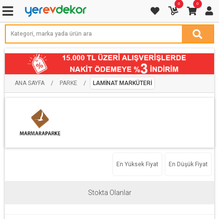
0
0
ANA SAYFA
/
PARKE
/
LAMINAT MARKÜTERI
En Yüksek Fiyat
En Düşük Fiyat
Stokta Olanlar