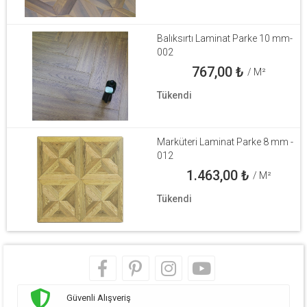
Balıksırtı Laminat Parke 10 mm-
002
767,00
₺
/ M²
Tükendi
Marküteri Laminat Parke 8 mm -
012
1.463,00
₺
/ M²
Tükendi
Güvenli Alışveriş