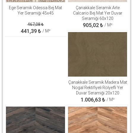
Ege Seramik Odessa Bej Mat
Çanakkale Seramik Arte
Yer Seramiği 45x45
Calcario Bej Mat Yer Duvar
Seramiği 60x120
310100906646
467,08
₺
905,02
₺
/ M²
441,39
₺
/ M²
Çanakkale Seramik Madera Mat
Nogal Rektifiyeli Rölyefli Yer
Duvar Seramiği 20x120
310100503267
1.006,63
₺
/ M²