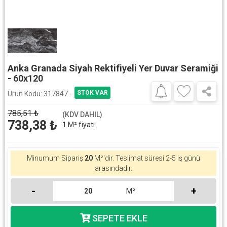
Anka Granada Siyah Rektifiyeli Yer Duvar Seramiği
- 60x120
Ürün Kodu:
317847 -
785,51
₺
(KDV DAHİL)
738,38
₺
1 M² fiyatı
Minumum Sipariş
20
M²'dir.
Teslimat süresi 2-5 iş günü
arasındadır.
-
+
M²