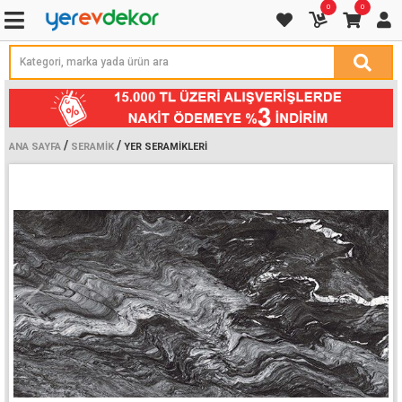
0
0
/
/
ANA SAYFA
SERAMIK
YER SERAMIKLERI