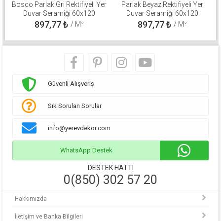
Bosco Parlak Gri Rektifiyeli Yer
Parlak Beyaz Rektifiyeli Yer
Duvar Seramiği 60x120
Duvar Seramiği 60x120
310100800571
310100800511
897,77
₺
897,77
₺
/ M²
/ M²
Güvenli Alışveriş
Sık Sorulan Sorular
info@yerevdekor.com
WhatsApp Destek
DESTEK HATTI
0(850) 302 57 20
Hakkımızda
İletişim ve Banka Bilgileri