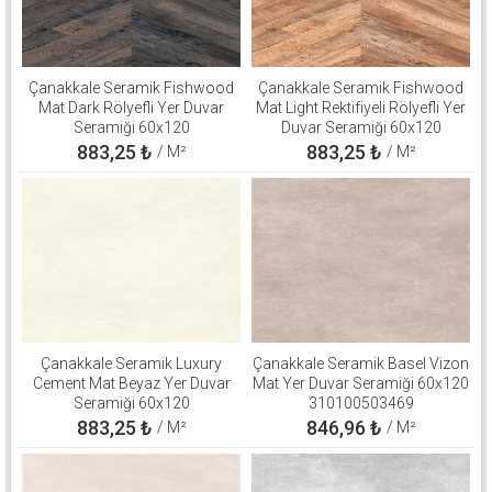
Çanakkale Seramik Fishwood
Çanakkale Seramik Fishwood
Mat Dark Rölyefli Yer Duvar
Mat Light Rektifiyeli Rölyefli Yer
Seramiği 60x120
Duvar Seramiği 60x120
310100503126
310100503125
883,25
₺
883,25
₺
/ M²
/ M²
Çanakkale Seramik Luxury
Çanakkale Seramik Basel Vizon
Cement Mat Beyaz Yer Duvar
Mat Yer Duvar Seramiği 60x120
Seramiği 60x120
310100503469
310100906264
883,25
₺
846,96
₺
/ M²
/ M²