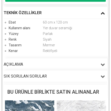
TEKNIK ÖZELLIKLER
Ebat
60 cm x 120 cm
Kullanım alanı
Yer duvar seramiği
Yüzey
Parlak
Renk
Siyah
Tasarım
Mermer
Kenar
Rektifiyeli
AÇIKLAMA
SIK SORULAN SORULAR
BU ÜRÜNLE BIRLIKTE SATIN ALINANLAR