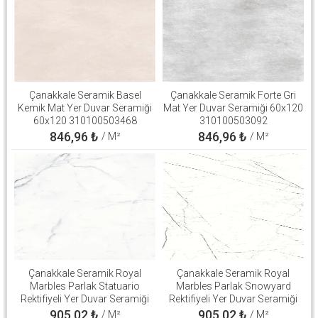
Çanakkale Seramik Basel
Çanakkale Seramik Forte Gri
Kemik Mat Yer Duvar Seramiği
Mat Yer Duvar Seramiği 60x120
60x120 310100503468
310100503092
846,96
₺
846,96
₺
/ M²
/ M²
Çanakkale Seramik Royal
Çanakkale Seramik Royal
Marbles Parlak Statuario
Marbles Parlak Snowyard
Rektifiyeli Yer Duvar Seramiği
Rektifiyeli Yer Duvar Seramiği
60x120 310100800540
60x120 310100800508
905,02
₺
905,02
₺
/ M²
/ M²