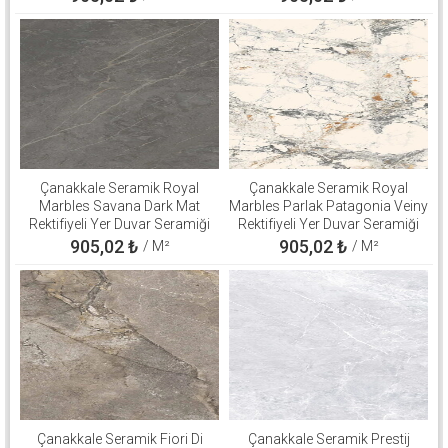
Çanakkale Seramik Royal
Çanakkale Seramik Royal
Marbles Savana Dark Mat
Marbles Parlak Patagonia Veiny
Rektifiyeli Yer Duvar Seramiği
Rektifiyeli Yer Duvar Seramiği
60x120 310100503137
60x120 310100800560
905,02
₺
905,02
₺
/ M²
/ M²
Çanakkale Seramik Fiori Di
Çanakkale Seramik Prestij