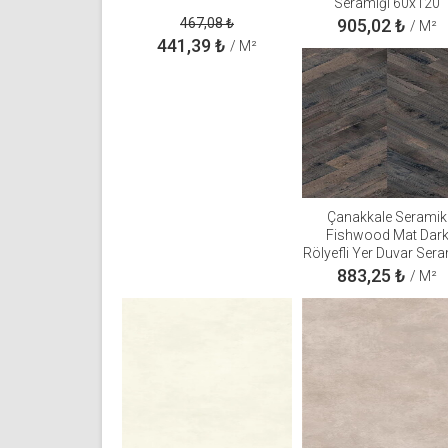
Seramiği 60x120
310100906646
467,08
₺
905,02
₺
/ M²
441,39
₺
/ M²
Çanakkale Seramik
Fishwood Mat Dar
Rölyefli Yer Duvar Sera
60x120 3101005031
883,25
₺
/ M²