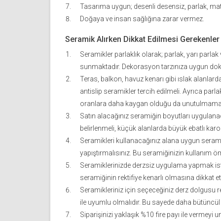
Tasarıma uygun; desenli desensiz, parlak, mat
Doğaya ve insan sağlığına zarar vermez.
Seramik Alırken Dikkat Edilmesi Gerekenler
Seramikler parlaklık olarak; parlak, yarı parla
sunmaktadır. Dekorasyon tarzınıza uygun dok
Teras, balkon, havuz kenarı gibi ıslak alanlar
antislip seramikler tercih edilmeli. Ayrıca par
oranlara daha kaygan olduğu da unutulmamalı
Satın alacağınız seramiğin boyutları uygulan
belirlenmeli, küçük alanlarda büyük ebatlı karo
Seramikleri kullanacağınız alana uygun seramik 
yapıştırmalısınız. Bu seramiğinizin kullanım ö
Seramiklerinizde derzsiz uygulama yapmak is
seramiğinin rektifiye kenarlı olmasına dikkat et
Seramikleriniz için seçeceğiniz derz dolgusu r
ile uyumlu olmalıdır. Bu sayede daha bütüncül 
Siparişinizi yaklaşık %10 fire payı ile vermey