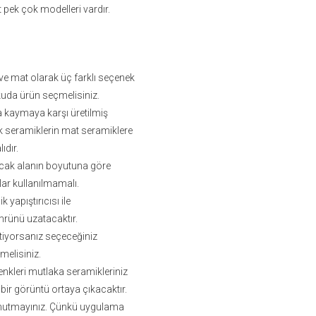
 pek çok modelleri vardır.
k ve mat olarak üç farklı seçenek
uda ürün seçmelisiniz.
da kaymaya karşı üretilmiş
lak seramiklerin mat seramiklere
dır.
acak alanın boyutuna göre
lar kullanılmamalı.
yapıştırıcısı ile
mrünü uzatacaktır.
tiyorsanız seçeceğiniz
melisiniz.
enkleri mutlaka seramikleriniz
bir görüntü ortaya çıkacaktır.
i unutmayınız. Çünkü uygulama