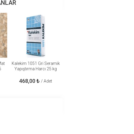
ANLAR
Mat
Kalekim 1051 Gri Seramik
5
Yapıştırma Harcı 25 kg
468,00
₺
/ Adet