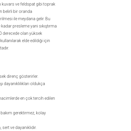
kuvars ve feldspat gibi toprak
 belirli bir oranda
irilmesi ile meydana gelir. Bu
e kadar presleme yani sıkıştırma
00 derecede olan yüksek
llanılarak elde edildiği için
tadır.
sek direnç gösterirler.
ı dayanıklılıkları oldukça
hacimlerde en çok tercih edilen
 bakım gerektirmez, kolay
, sert ve dayanıklıdır.