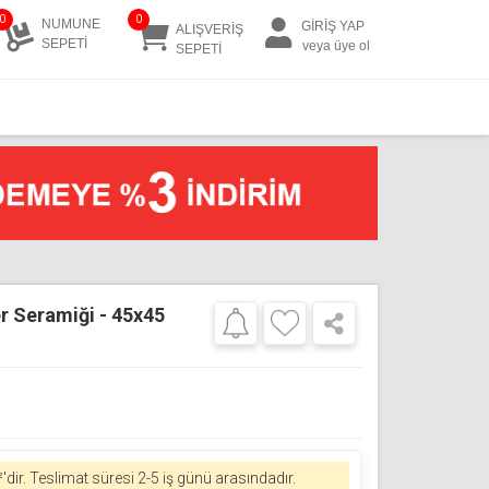
0
0
NUMUNE
GİRİŞ YAP
ALIŞVERİŞ
SEPETİ
veya üye ol
SEPETİ
r Seramiği - 45x45
'dir.
Teslimat süresi 2-5 iş günü arasındadır.