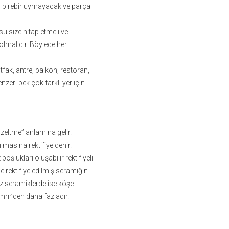
çin birebir uymayacak ve parça
ü size hitap etmeli ve
olmalıdır. Böylece her
tfak, antre, balkon, restoran,
nzeri pek çok farklı yer için
üzeltme” anlamına gelir.
lmasına rektifiye denir.
şlukları oluşabilir rektifiyeli
e rektifiye edilmiş seramiğin
siz seramiklerde ise köşe
e 2mm’den daha fazladır.