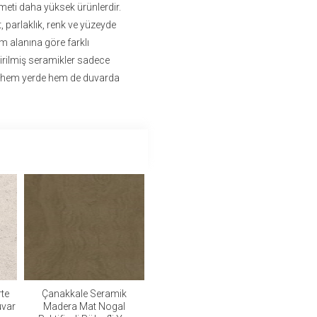
eti daha yüksek ürünlerdir.
 parlaklık, renk ve yüzeyde
ım alanına göre farklı
irilmiş seramikler sadece
ri hem yerde hem de duvarda
te
Çanakkale Seramik
uvar
Madera Mat Nogal