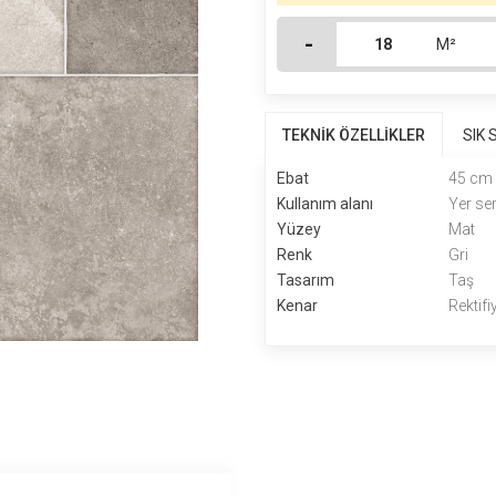
-
M²
TEKNİK ÖZELLİKLER
SIK
Ebat
45 cm
Kullanım alanı
Yer se
Yüzey
Mat
Renk
Gri
Tasarım
Taş
Kenar
Rektifi