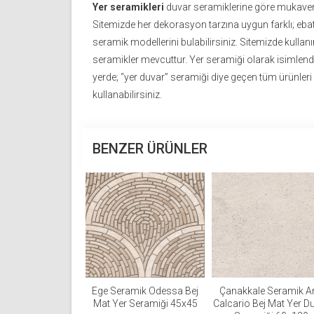
Yer seramikleri
duvar seramiklerine göre mukavem
Sitemizde her dekorasyon tarzına uygun farklı; ebat,
seramik modellerini bulabilirsiniz. Sitemizde kullan
seramikler mevcuttur. Yer seramiği olarak isimlend
yerde; “yer duvar” seramiği diye geçen tüm ürünle
kullanabilirsiniz.
BENZER ÜRÜNLER
Ege Seramik Odessa Bej
Çanakkale Seramik Ar
Mat Yer Seramiği 45x45
Calcario Bej Mat Yer D