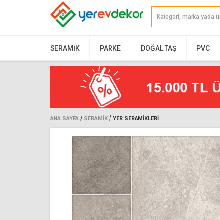
SERAMIK
PARKE
DOĞAL TAŞ
PVC
/
/
ANA SAYFA
SERAMIK
YER SERAMIKLERI