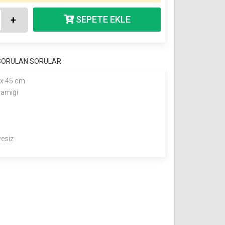
+
 SORULAN SORULAR
 x 45 cm
ramiği
yesiz