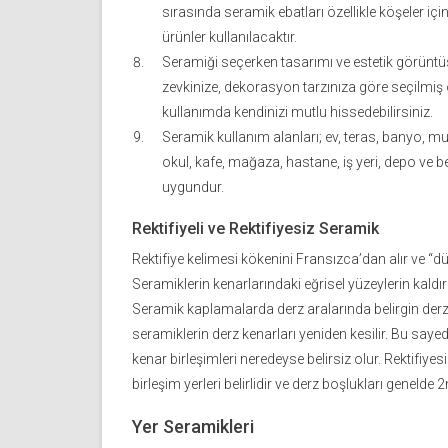
sırasında seramik ebatları özellikle köşeler i
ürünler kullanılacaktır.
Seramiği seçerken tasarımı ve estetik görüntüs
zevkinize, dekorasyon tarzınıza göre seçilmiş 
kullanımda kendinizi mutlu hissedebilirsiniz.
Seramik kullanım alanları; ev, teras, banyo, mu
okul, kafe, mağaza, hastane, iş yeri, depo ve be
uygundur.
Rektifiyeli ve Rektifiyesiz Seramik
Rektifiye kelimesi kökenini Fransızca’dan alır ve “d
Seramiklerin kenarlarındaki eğrisel yüzeylerin kaldırı
Seramik kaplamalarda derz aralarında belirgin derz bo
seramiklerin derz kenarları yeniden kesilir. Bu sayed
kenar birleşimleri neredeyse belirsiz olur. Rektifiye
birleşim yerleri belirlidir ve derz boşlukları geneld
Yer Seramikleri