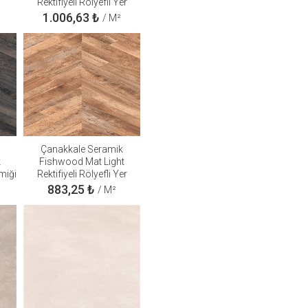
Rektifiyeli Rölyefli Yer
Duvar Seramiği 20x120
1.006,63
₺
/ M²
310100503267
Çanakkale Seramik
k
Fishwood Mat Light
miği
Rektifiyeli Rölyefli Yer
26
Duvar Seramiği 60x120
883,25
₺
/ M²
310100503125