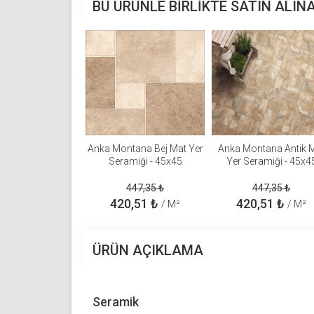
BU ÜRÜNLE BIRLIKTE SATIN ALIN
Anka Montana Bej Mat Yer
Anka Montana Antik 
Seramiği - 45x45
Yer Seramiği - 45x4
447,35
₺
447,35
₺
420,51
₺
420,51
₺
/ M²
/ M²
ÜRÜN AÇIKLAMA
Seramik