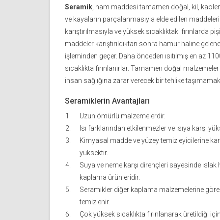
Seramik
, ham maddesi tamamen doğal, kil, kaolen 
ve kayaların parçalanmasıyla elde edilen maddelerin
karıştırılmasıyla ve yüksek sıcaklıktaki fırınlarda piş
maddeler karıştırıldıktan sonra hamur haline gelen
işleminden geçer. Daha önceden ısıtılmış en az 11
sıcaklıkta fırınlanırlar. Tamamen doğal malzemeler ku
insan sağlığına zarar verecek bir tehlike taşımamak
Seramiklerin Avantajları
Uzun ömürlü malzemelerdir.
Isı farklarından etkilenmezler ve ısıya karşı yük
Kimyasal madde ve yüzey temizleyicilerine karş
yüksektir.
Suya ve neme karşı dirençleri sayesinde ıslak 
kaplama ürünleridir.
Seramikler diğer kaplama malzemelerine göre
temizlenir.
Çok yüksek sıcaklıkta fırınlanarak üretildiği için