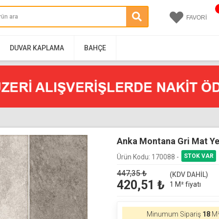
FAVORİ
DUVAR KAPLAMA
BAHÇE
Anka Montana Gri Mat Ye
Ürün Kodu:
170088 -
447,35
₺
(KDV DAHİL)
420,51
₺
1 M² fiyatı
Minumum Sipariş
18
M²