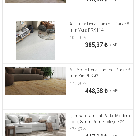
Agt Luna Derzli Laminat Parke 8
mm Vera PRK114
409,10
₺
385,37
₺
/ M²
Agt Yoga Derzli Laminat Parke 8
mm Yin PRK930
476,20
₺
448,58
₺
/ M²
Çamsan Laminat Parke Modern
Long 8 mm Rumeli Meşe 724
474,67
₺