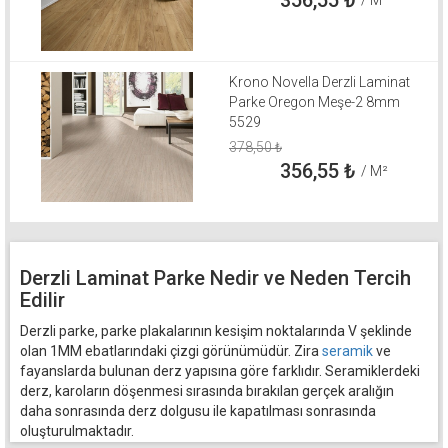
Krono Novella Derzli Laminat
Parke Oregon Meşe-2 8mm
5529
378,50
₺
356,55
₺
/ M²
Derzli Laminat Parke Nedir ve Neden Tercih
Edilir
Derzli parke, parke plakalarının kesişim noktalarında V şeklinde
olan 1MM ebatlarındaki çizgi görünümüdür. Zira
seramik
ve
fayanslarda bulunan derz yapısına göre farklıdır. Seramiklerdeki
derz, karoların döşenmesi sırasında bırakılan gerçek aralığın
daha sonrasında derz dolgusu ile kapatılması sonrasında
oluşturulmaktadır.