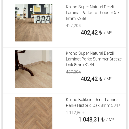
Krono Super Natural Derzli
Laminat Parke Lofthouse Oak
8mm K288
427,20
₺
402,42
₺
/ M²
Krono Super Natural Derzli
Laminat Parke Summer Breeze
Oak 8mm K284
427,20
₺
402,42
₺
/ M²
Krono Balıksırtı Derzli Laminat
Parke Historic Oak 8mm 5947
1.112,86
₺
1.048,31
₺
/ M²