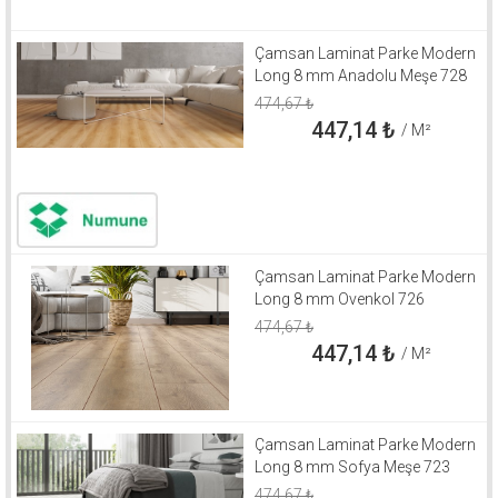
Çamsan Laminat Parke Modern
Long 8 mm Anadolu Meşe 728
474,67
₺
447,14
₺
/ M²
Çamsan Laminat Parke Modern
Long 8 mm Ovenkol 726
474,67
₺
447,14
₺
/ M²
Çamsan Laminat Parke Modern
Long 8 mm Sofya Meşe 723
474,67
₺