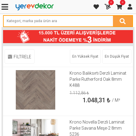
0
0
FİLTRELE
En Yüksek Fiyat
En Düşük Fiyat
Krono Balıksırtı Derzli Laminat
Parke Rutherford Oak 8mm
K488
1.112,86
₺
1.048,31
₺
/ M²
Krono Novella Derzli Laminat
Parke Savana Meşe-2 8mm
5236