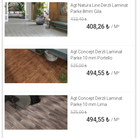
Agt Natura Line Derzli Laminat
Parke 8mm Gila
433,40
₺
408,26
₺
/ M²
Agt Concept Derzli Laminat
Parke 10 mm Portello
525,00
₺
494,55
₺
/ M²
Agt Concept Derzli Laminat
Parke 10 mm Lima
525,00
₺
494,55
₺
/ M²