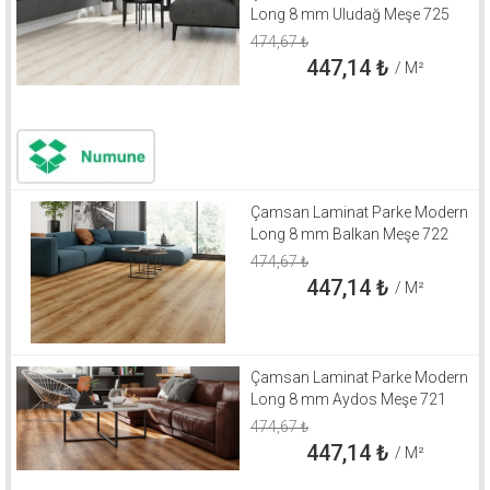
Long 8 mm Uludağ Meşe 725
474,67
₺
447,14
₺
/ M²
Çamsan Laminat Parke Modern
Long 8 mm Balkan Meşe 722
474,67
₺
447,14
₺
/ M²
Çamsan Laminat Parke Modern
Long 8 mm Aydos Meşe 721
474,67
₺
447,14
₺
/ M²