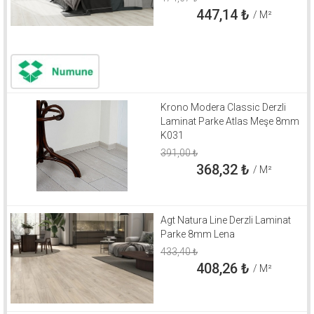
447,14
₺
/ M²
Krono Modera Classic Derzli
Laminat Parke Atlas Meşe 8mm
K031
391,00
₺
368,32
₺
/ M²
Agt Natura Line Derzli Laminat
Parke 8mm Lena
433,40
₺
408,26
₺
/ M²