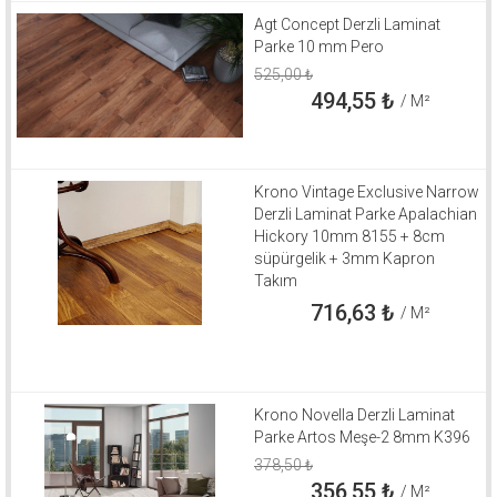
Agt Concept Derzli Laminat
Parke 10 mm Pero
525,00
₺
494,55
₺
/ M²
Krono Vintage Exclusive Narrow
Derzli Laminat Parke Apalachian
Hickory 10mm 8155 + 8cm
süpürgelik + 3mm Kapron
Takım
716,63
₺
/ M²
Krono Novella Derzli Laminat
Parke Artos Meşe-2 8mm K396
378,50
₺
356,55
₺
/ M²