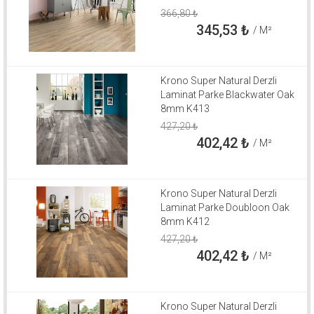
366,80
₺
345,53
₺
/ M²
Krono Super Natural Derzli
Laminat Parke Blackwater Oak
8mm K413
427,20
₺
402,42
₺
/ M²
Krono Super Natural Derzli
Laminat Parke Doubloon Oak
8mm K412
427,20
₺
402,42
₺
/ M²
Krono Super Natural Derzli