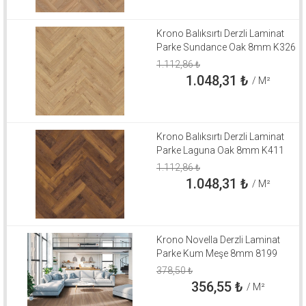
Krono Balıksırtı Derzli Laminat
Parke Sundance Oak 8mm K326
1.112,86
₺
1.048,31
₺
/ M²
Krono Balıksırtı Derzli Laminat
Parke Laguna Oak 8mm K411
1.112,86
₺
1.048,31
₺
/ M²
Krono Novella Derzli Laminat
Parke Kum Meşe 8mm 8199
378,50
₺
356,55
₺
/ M²