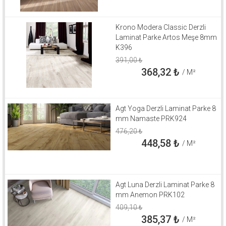
Krono Modera Classic Derzli
Laminat Parke Artos Meşe 8mm
K396
391,00
₺
368,32
₺
/ M²
Agt Yoga Derzli Laminat Parke 8
mm Namaste PRK924
476,20
₺
448,58
₺
/ M²
Agt Luna Derzli Laminat Parke 8
mm Anemon PRK102
409,10
₺
385,37
₺
/ M²