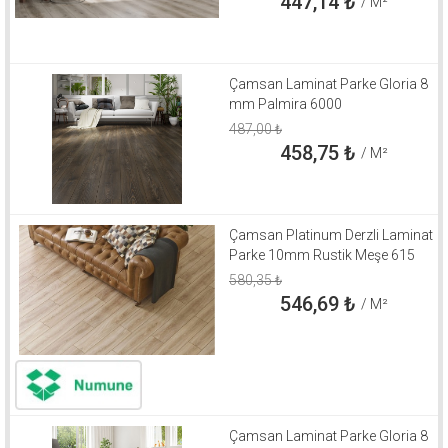
447,14
₺
/ M²
Çamsan Laminat Parke Gloria 8
mm Palmira 6000
487,00
₺
458,75
₺
/ M²
Çamsan Platinum Derzli Laminat
Parke 10mm Rustik Meşe 615
580,35
₺
546,69
₺
/ M²
Çamsan Laminat Parke Gloria 8