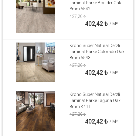
Laminat Parke Boulder Oak
8mm 5542
427,20
₺
402,42
₺
/ M²
Krono Super Natural Derzli
Laminat Parke Colorado Oak
8mm 5543
427,20
₺
402,42
₺
/ M²
Krono Super Natural Derzli
Laminat Parke Laguna Oak
8mm K411
427,20
₺
402,42
₺
/ M²