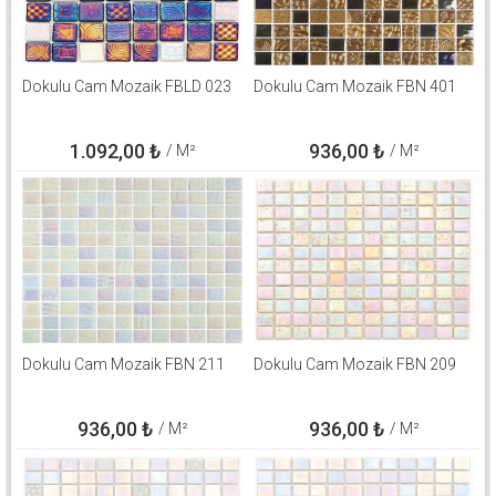
Dokulu Cam Mozaik FBLD 023
Dokulu Cam Mozaik FBN 401
1.092,00
₺
936,00
₺
/ M²
/ M²
Dokulu Cam Mozaik FBN 211
Dokulu Cam Mozaik FBN 209
936,00
₺
936,00
₺
/ M²
/ M²