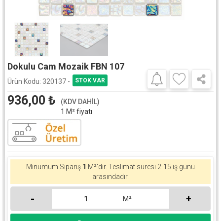
Dokulu Cam Mozaik FBN 107
Ürün Kodu:
320137 -
936,00
₺
(KDV DAHİL)
1 M² fiyatı
Minumum Sipariş
1
M²'dir.
Teslimat süresi 2-15 iş günü
arasındadır.
-
+
M²