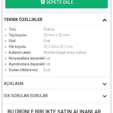
TEKNIK ÖZELLIKLER
Türü
Dokulu
Taş boyutu
25 mm x 25 mm
Fileli
Evet
File boyutu
31,7 cm x 31,7 cm
Kullanım alanı
Mutfak tezgah arası, banyo
Kimyasallara dayanıklı
Evet
Aşındırıcılara dayanıklı
Evet
Sudan etkilenmez
Evet
AÇIKLAMA
SIK SORULAN SORULAR
BU ÜRÜNLE BIRLIKTE SATIN ALINANLAR