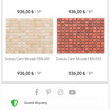
936,00
₺
936,00
₺
/ M²
/ M²
Dokulu Cam Mozaik FBN 045
Dokulu Cam Mozaik FBN 035
936,00
₺
936,00
₺
/ M²
/ M²
Güvenli Alışveriş