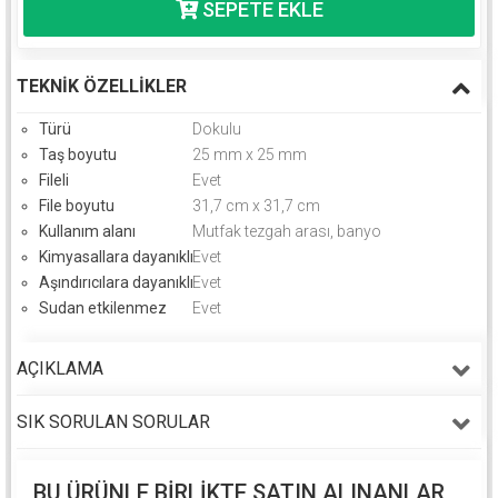
TEKNIK ÖZELLIKLER
Türü
Dokulu
Taş boyutu
25 mm x 25 mm
Fileli
Evet
File boyutu
31,7 cm x 31,7 cm
Kullanım alanı
Mutfak tezgah arası, banyo
Kimyasallara dayanıklı
Evet
Aşındırıcılara dayanıklı
Evet
Sudan etkilenmez
Evet
AÇIKLAMA
SIK SORULAN SORULAR
BU ÜRÜNLE BIRLIKTE SATIN ALINANLAR