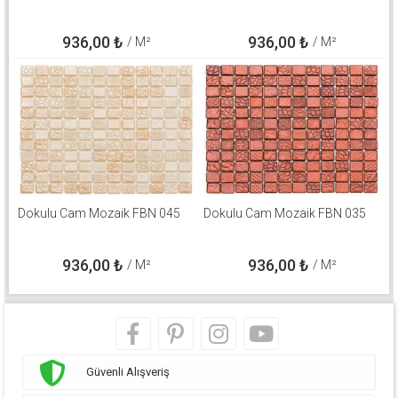
936,00
₺
936,00
₺
/ M²
/ M²
Dokulu Cam Mozaik FBN 045
Dokulu Cam Mozaik FBN 035
936,00
₺
936,00
₺
/ M²
/ M²
Güvenli Alışveriş