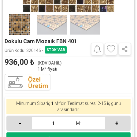
Dokulu Cam Mozaik FBN 401
Ürün Kodu:
320145 -
936,00
₺
(KDV DAHİL)
1 M² fiyatı
Minumum Sipariş
1
M²'dir.
Teslimat süresi 2-15 iş günü
arasındadır.
-
+
M²