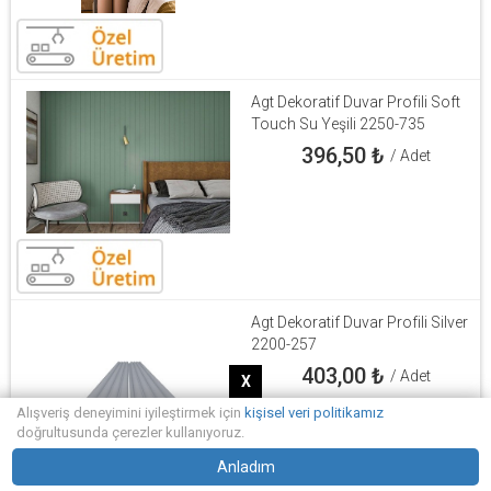
Agt Dekoratif Duvar Profili Soft
Touch Su Yeşili 2250-735
396,50
₺
/ Adet
Agt Dekoratif Duvar Profili Silver
2200-257
403,00
₺
/ Adet
X
Alışveriş deneyimini iyileştirmek için
kişisel veri politikamız
doğrultusunda çerezler kullanıyoruz.
Anladım