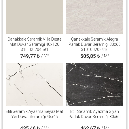
Çanakkale Seramik Villa Deste
Çanakkale Seramik Alegra
Mat Duvar Seramiği 40x120
Parlak Duvar Seramiği 30x60
310100204681
310100202416
749,77
₺
505,85
₺
/ M²
/ M²
Etili Seramik Ayazma Beyaz Mat
Etili Seramik Ayazma Siyah
Yer Duvar Seramiği 45x45
Parlak Duvar Seramiği 30x60
435,46
₺
462,67
₺
/ M²
/ M²