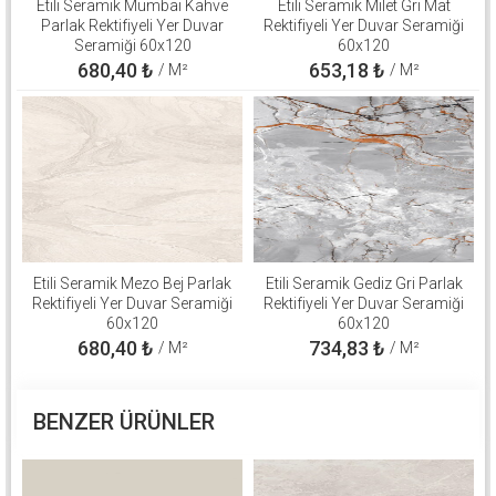
Etili Seramik Mumbai Kahve
Etili Seramik Milet Gri Mat
Parlak Rektifiyeli Yer Duvar
Rektifiyeli Yer Duvar Seramiği
Seramiği 60x120
60x120
680,40
₺
653,18
₺
/ M²
/ M²
Etili Seramik Mezo Bej Parlak
Etili Seramik Gediz Gri Parlak
Rektifiyeli Yer Duvar Seramiği
Rektifiyeli Yer Duvar Seramiği
60x120
60x120
680,40
₺
734,83
₺
/ M²
/ M²
BENZER ÜRÜNLER