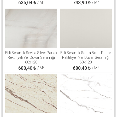
635,04
₺
743,90
₺
/ M²
/ M²
Etili Seramik Sevilla Silver Parlak
Etili Seramik Sahra Bone Parlak
Rektifiyeli Yer Duvar Seramiği
Rektifiyeli Yer Duvar Seramiği
60x120
60x120
680,40
₺
680,40
₺
/ M²
/ M²