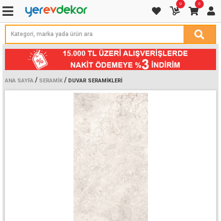
0
0
/
/
ANA SAYFA
SERAMIK
DUVAR SERAMIKLERI