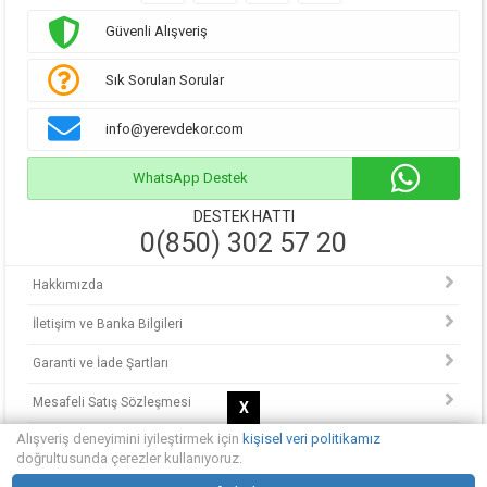
Güvenli Alışveriş
Sık Sorulan Sorular
info@yerevdekor.com
WhatsApp Destek
DESTEK HATTI
0(850) 302 57 20
Hakkımızda
İletişim ve Banka Bilgileri
Garanti ve İade Şartları
Mesafeli Satış Sözleşmesi
X
Alışveriş deneyimini iyileştirmek için
kişisel veri politikamız
KVKK Politikası
doğrultusunda çerezler kullanıyoruz.
© Copyright 2013 - 2025.