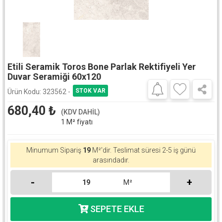
Etili Seramik Toros Bone Parlak Rektifiyeli Yer
Duvar Seramiği 60x120
Ürün Kodu:
323562 -
680,40
₺
(KDV DAHİL)
1 M² fiyatı
Minumum Sipariş
19
M²'dir.
Teslimat süresi 2-5 iş günü
arasındadır.
-
+
M²