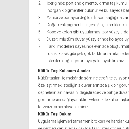
İçeriğinde; portland çimento, kırma taş kumu
inorganik pigmentler bulunur ve bu sayede ba
Yanıcı ve parlayıcı değildir. İnsan sağlığına zara
Doğal renk pigmentleri içerdiği için renkleri kalıc
Köşe ve kolon gibi uygulaması zor yüzeylerde 
Düzeltilmiş tüm duvar yüzeylerinde kolayca uy
Farklı modelleri sayesinde evinizde oluşturmak
rustik, klasik gibi pek çok farklı tarza hitap ed
istenilen doğal görüntüyü yakalayabilirsiniz.
Kültür Taşı Kullanım Alanları
Kültür taşları; iç mekânda şömine etrafı, televizyon 
özelleştirmek istediğiniz duvarlarınızda şık bir gö
cephelerinizin havasını değiştirecek ve bahçe duvarl
görünmesini sağlayacaktır. Evlerinizde kültür taşları
tarzınızı tamamlayabilirsiniz.
Kültür Taşı Bakımı
Uygulama işlemleri tamamen bittikten ve harçlar ku
ve derzleri kaplayacak şekilde, taş yüzey koruyucul