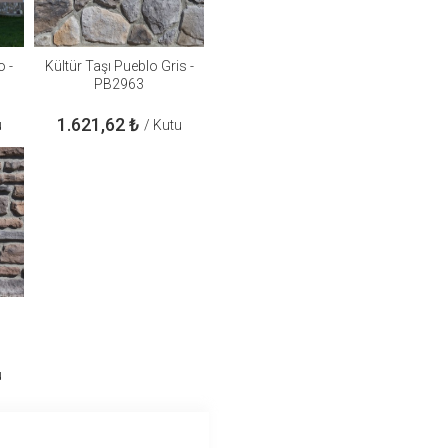
o -
Kültür Taşı Pueblo Gris -
PB2963
1.621,62
₺
u
/ Kutu
5
u