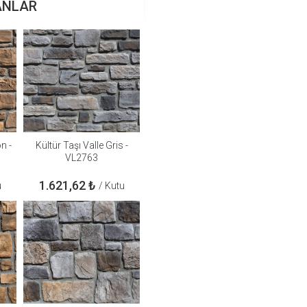
ANLAR
n -
Kültür Taşı Valle Gris -
VL2763
1.621,62
₺
u
/ Kutu