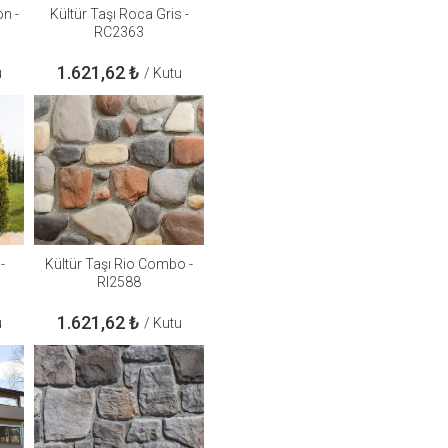
n -
Kültür Taşı Roca Gris -
RC2363
1.621,62
₺
u
/ Kutu
-
Kültür Taşı Rio Combo -
RI2588
1.621,62
₺
u
/ Kutu