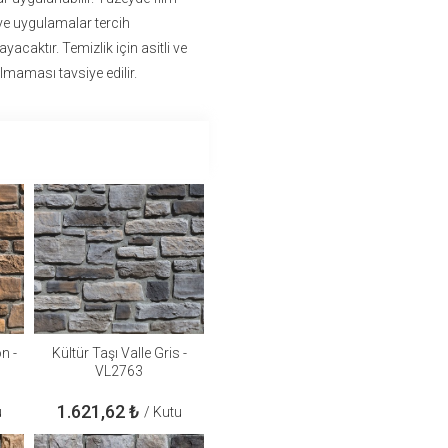
ve uygulamalar tercih
acaktır. Temizlik için asitli ve
lmaması tavsiye edilir.
n -
Kültür Taşı Valle Gris -
VL2763
1.621,62
₺
u
/ Kutu