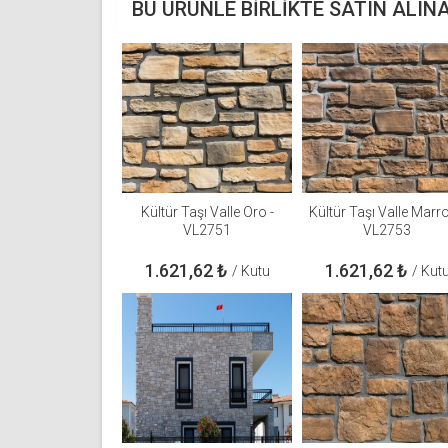
BU ÜRÜNLE BIRLIKTE SATIN ALIN
Kültür Taşı Valle Oro -
Kültür Taşı Valle Marro
VL2751
VL2753
1.621,62
₺
1.621,62
₺
/ Kutu
/ Kut