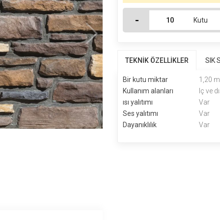
-
Kutu
TEKNİK ÖZELLİKLER
SIK
Bir kutu miktar
1,20 m
Kullanım alanları
Iç ve 
ısı yalıtımı
Var
Ses yalıtımı
Var
Dayanıklılık
Var