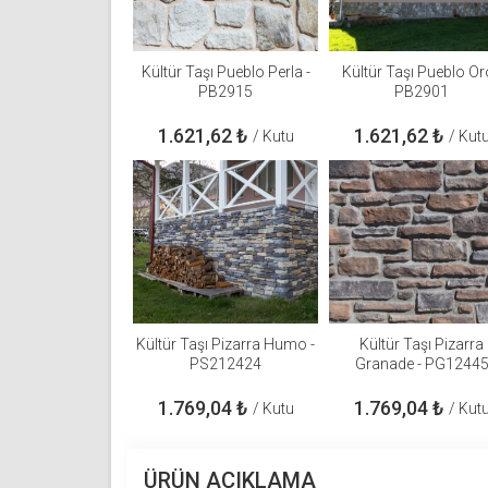
Kültür Taşı Pueblo Perla -
Kültür Taşı Pueblo Or
PB2915
PB2901
1.621,62
₺
1.621,62
₺
/ Kutu
/ Kut
Kültür Taşı Pizarra Humo -
Kültür Taşı Pizarra
PS212424
Granade - PG1244
1.769,04
₺
1.769,04
₺
/ Kutu
/ Kut
ÜRÜN AÇIKLAMA