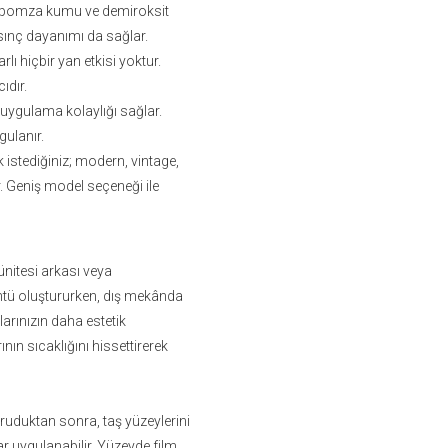
, pomza kumu ve demiroksit
sınç dayanımı da sağlar.
rlı hiçbir yan etkisi yoktur.
ıdır.
uygulama kolaylığı sağlar.
gulanır.
 istediğiniz; modern, vintage,
er. Geniş model seçeneği ile
ünitesi arkası veya
rüntü oluştururken, dış mekânda
arınızın daha estetik
nın sıcaklığını hissettirerek
ruduktan sonra, taş yüzeylerini
ar uygulanabilir. Yüzeyde film