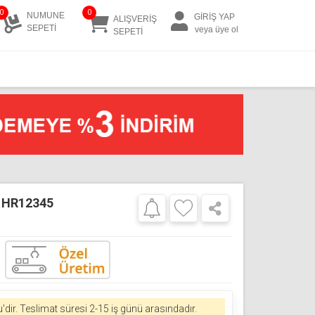
0
0
NUMUNE
GİRİŞ YAP
ALIŞVERİŞ
SEPETİ
veya üye ol
SEPETİ
 - HR12345
'dir.
Teslimat süresi 2-15 iş günü arasındadır.