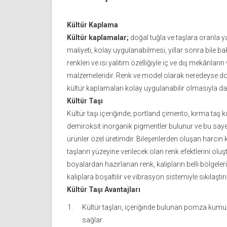
Kültür Kaplama
Kültür kaplamalar;
doğal tuğla ve taşlara oranla y
maliyeti, kolay uygulanabilmesi, yıllar sonra bile
renkleri ve ısı yalıtım özelliğiyle iç ve dış mekânla
malzemeleridir. Renk ve model olarak neredeyse do
kültür kaplamaları kolay uygulanabilir olmasıyla da 
Kültür Taşı
Kültür taşı içeriğinde; portland çimento, kırma t
demiroksit inorganik pigmentler bulunur ve bu say
ürünler özel üretimdir. Bileşenlerden oluşan harcı
taşların yüzeyine verilecek olan renk efektlerini olu
boyalardan hazırlanan renk, kalıpların belli bölgele
kalıplara boşaltılır ve vibrasyon sistemiyle sıkılaştırıl
Kültür Taşı Avantajları
Kültür taşları, içeriğinde bulunan pomza kumu 
sağlar.