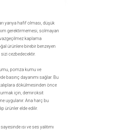
arı yarıya hafif olması, düşük
 bakım gerektirmemesi, solmayan
rın vazgeçilmez kaplama
ğal ürünlere birebir benzeyen
sizi cezbedecektir.
aş kumu, pomza kumu ve
ede basınç dayanımı sağlar. Bu
n kalıplara dökülmesinden önce
şturmak için, demiroksit
rine uygulanır. Ana harç bu
ıp ürünler elde edilir.
sayesinde ısı ve ses yalıtımı