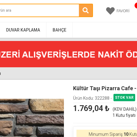
FAVORİ
DUVAR KAPLAMA
BAHÇE
I
Kültür Taşı Pizarra Cafe
Ürün Kodu:
322288 -
1.769,04
₺
(KDV DAHİL)
1 Kutu fiyatı
Minumum Sipariş
10
Kutu