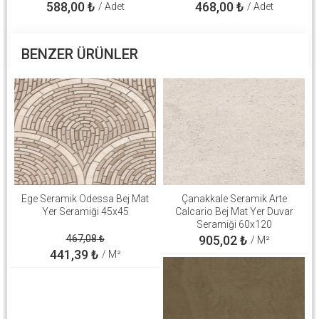
588,00
₺
468,00
₺
/ Adet
/ Adet
BENZER ÜRÜNLER
Ege Seramik Odessa Bej Mat
Çanakkale Seramik Arte
Yer Seramiği 45x45
Calcario Bej Mat Yer Duvar
Seramiği 60x120
310100906646
467,08
₺
905,02
₺
/ M²
441,39
₺
/ M²