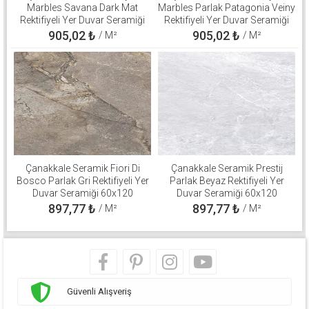
Marbles Savana Dark Mat
Marbles Parlak Patagonia Veiny
Rektifiyeli Yer Duvar Seramiği
Rektifiyeli Yer Duvar Seramiği
60x120 310100503137
60x120 310100800560
905,02
₺
905,02
₺
/ M²
/ M²
Çanakkale Seramik Fiori Di
Çanakkale Seramik Prestij
Bosco Parlak Gri Rektifiyeli Yer
Parlak Beyaz Rektifiyeli Yer
Duvar Seramiği 60x120
Duvar Seramiği 60x120
310100800571
310100800511
897,77
₺
897,77
₺
/ M²
/ M²
Güvenli Alışveriş