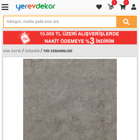
0
0
/
/
ANA SAYFA
SERAMIK
YER SERAMIKLERI