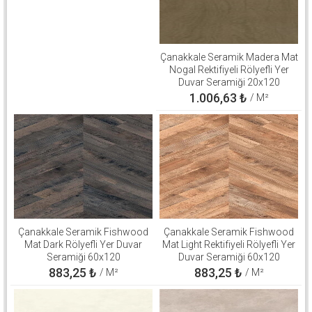
Çanakkale Seramik Madera Mat
Nogal Rektifiyeli Rölyefli Yer
Duvar Seramiği 20x120
310100503267
1.006,63
₺
/ M²
Çanakkale Seramik Fishwood
Çanakkale Seramik Fishwood
Mat Dark Rölyefli Yer Duvar
Mat Light Rektifiyeli Rölyefli Yer
Seramiği 60x120
Duvar Seramiği 60x120
310100503126
310100503125
883,25
₺
883,25
₺
/ M²
/ M²