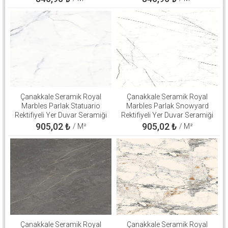
Çanakkale Seramik Royal
Çanakkale Seramik Royal
Marbles Parlak Statuario
Marbles Parlak Snowyard
Rektifiyeli Yer Duvar Seramiği
Rektifiyeli Yer Duvar Seramiği
60x120 310100800540
60x120 310100800508
905,02
₺
905,02
₺
/ M²
/ M²
Çanakkale Seramik Royal
Çanakkale Seramik Royal