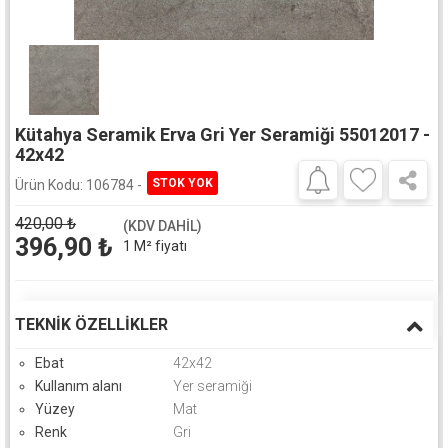
Kütahya Seramik Erva Gri Yer Seramiği 55012017 -
42x42
Ürün Kodu:
106784 -
420,00
₺
(KDV DAHİL)
396,90
₺
1 M² fiyatı
TEKNIK ÖZELLIKLER
Ebat
42x42
Kullanım alanı
Yer seramiği
Yüzey
Mat
Renk
Gri