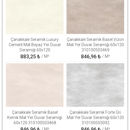
Çanakkale Seramik Luxury
Çanakkale Seramik Basel Vizon
Cement Mat Beyaz Yer Duvar
Mat Yer Duvar Seramiği 60x120
Seramiği 60x120
310100503469
310100906264
883,25
₺
846,96
₺
/ M²
/ M²
Çanakkale Seramik Basel
Çanakkale Seramik Forte Gri
Kemik Mat Yer Duvar Seramiği
Mat Yer Duvar Seramiği 60x120
60x120 310100503468
310100503092
846,96
₺
846,96
₺
/ M²
/ M²