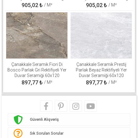
60x120 310100503137
60x120 310100800560
905,02
₺
905,02
₺
/ M²
/ M²
Çanakkale Seramik Fiori Di
Çanakkale Seramik Prestij
Bosco Parlak Gri Rektifiyeli Yer
Parlak Beyaz Rektifiyeli Yer
Duvar Seramiği 60x120
Duvar Seramiği 60x120
310100800571
310100800511
897,77
₺
897,77
₺
/ M²
/ M²
Güvenli Alışveriş
Sık Sorulan Sorular