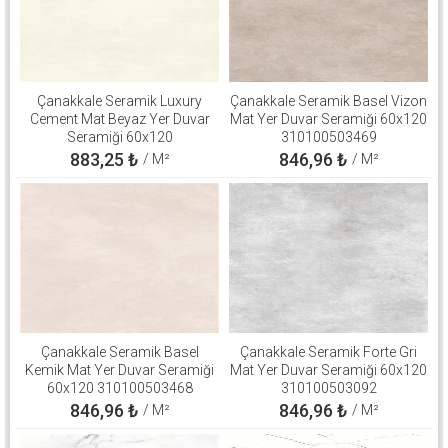
Çanakkale Seramik Luxury
Çanakkale Seramik Basel Vizon
Cement Mat Beyaz Yer Duvar
Mat Yer Duvar Seramiği 60x120
Seramiği 60x120
310100503469
310100906264
883,25
₺
846,96
₺
/ M²
/ M²
Çanakkale Seramik Basel
Çanakkale Seramik Forte Gri
Kemik Mat Yer Duvar Seramiği
Mat Yer Duvar Seramiği 60x120
60x120 310100503468
310100503092
846,96
₺
846,96
₺
/ M²
/ M²