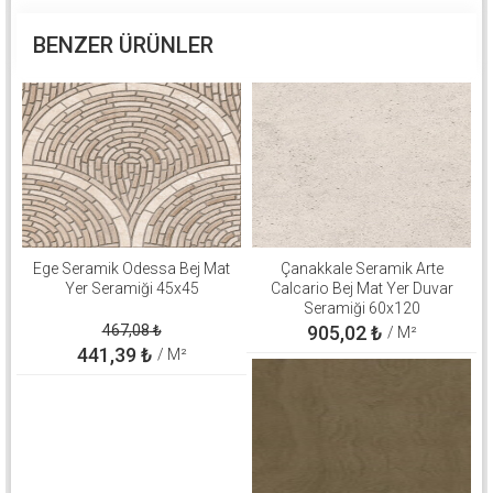
BENZER ÜRÜNLER
Ege Seramik Odessa Bej Mat
Çanakkale Seramik Arte
Yer Seramiği 45x45
Calcario Bej Mat Yer Duvar
Seramiği 60x120
310100906646
467,08
₺
905,02
₺
/ M²
441,39
₺
/ M²