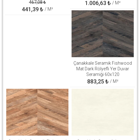
310100503267
467,08
₺
1.006,63
₺
/ M²
441,39
₺
/ M²
Çanakkale Seramik Fishwood
Mat Dark Rölyefli Yer Duvar
Seramiği 60x120
310100503126
883,25
₺
/ M²