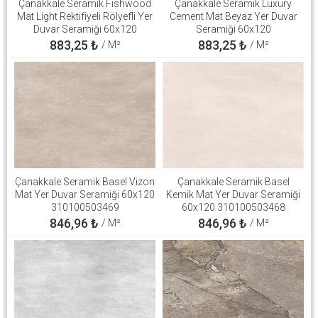
Çanakkale Seramik Fishwood
Çanakkale Seramik Luxury
Mat Light Rektifiyeli Rölyefli Yer
Cement Mat Beyaz Yer Duvar
Duvar Seramiği 60x120
Seramiği 60x120
310100503125
310100906264
883,25
₺
883,25
₺
/ M²
/ M²
Çanakkale Seramik Basel Vizon
Çanakkale Seramik Basel
Mat Yer Duvar Seramiği 60x120
Kemik Mat Yer Duvar Seramiği
310100503469
60x120 310100503468
846,96
₺
846,96
₺
/ M²
/ M²