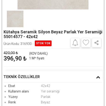
Kütahya Seramik Silyon Beyaz Parlak Yer Seramiği
55014577 - 42x42
Ürün Kodu:
316930 -
420,00
₺
(KDV DAHİL)
396,90
₺
1 M² fiyatı
TEKNIK ÖZELLIKLER
Ebat
42x42
Kullanım alanı
Yer seramiği
Yüzey
Parlak
Renk
Beyaz