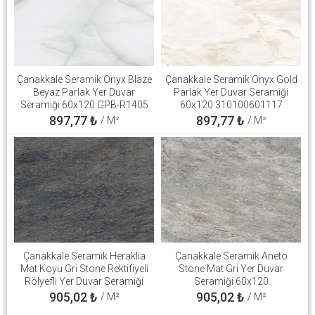
Çanakkale Seramik Onyx Blaze
Çanakkale Seramik Onyx Gold
Beyaz Parlak Yer Duvar
Parlak Yer Duvar Seramiği
Seramiği 60x120 GPB-R1405
60x120 310100601117
897,77
₺
897,77
₺
/ M²
/ M²
Çanakkale Seramik Heraklia
Çanakkale Seramik Aneto
Mat Koyu Gri Stone Rektifiyeli
Stone Mat Gri Yer Duvar
Rölyefli Yer Duvar Seramiği
Seramiği 60x120
60x120 310100503190
310100700639
905,02
₺
905,02
₺
/ M²
/ M²