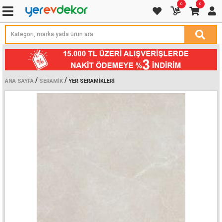
0
0
/
/
ANA SAYFA
SERAMIK
YER SERAMIKLERI