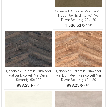
Çanakkale Seramik Madera Mat
Nogal Rektifiyeli Rölyefli Yer
Duvar Seramiği 20x120
310100503267
1.006,63
₺
/ M²
Çanakkale Seramik Fishwood
Çanakkale Seramik Fishwood
Mat Dark Rölyefli Yer Duvar
Mat Light Rektifiyeli Rölyefli Yer
Seramiği 60x120
Duvar Seramiği 60x120
310100503126
310100503125
883,25
₺
883,25
₺
/ M²
/ M²