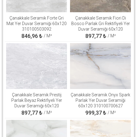
Çanakkale Seramik Forte Gri
Çanakkale Seramik Fiori Di
Mat Yer Duvar Seramiği 60x120
Bosco Parlak Gri Rektifiyeli Yer
310100503092
Duvar Seramiği 60x120
310100800571
846,96
₺
897,77
₺
/ M²
/ M²
Çanakkale Seramik Prestij
Çanakkale Seramik Onyx Spark
Parlak Beyaz Rektifiyeli Yer
Parlak Yer Duvar Seramiği
Duvar Seramiği 60x120
60x120 310100700627
310100800511
897,77
₺
999,37
₺
/ M²
/ M²