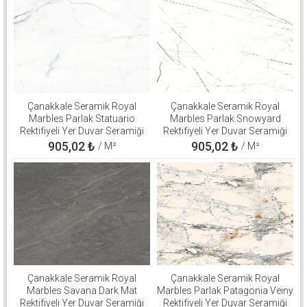
Çanakkale Seramik Royal
Çanakkale Seramik Royal
Marbles Parlak Statuario
Marbles Parlak Snowyard
Rektifiyeli Yer Duvar Seramiği
Rektifiyeli Yer Duvar Seramiği
60x120 310100800540
60x120 310100800508
905,02
₺
905,02
₺
/ M²
/ M²
Çanakkale Seramik Royal
Çanakkale Seramik Royal
Marbles Savana Dark Mat
Marbles Parlak Patagonia Veiny
Rektifiyeli Yer Duvar Seramiği
Rektifiyeli Yer Duvar Seramiği