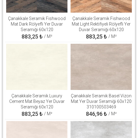
Çanakkale Seramik Fishwood
Çanakkale Seramik Fishwood
Mat Dark Rölyefli Yer Duvar
Mat Light Rektifiyeli Rölyefli Yer
Seramiği 60x120
Duvar Seramiği 60x120
310100503126
310100503125
883,25
₺
883,25
₺
/ M²
/ M²
Çanakkale Seramik Luxury
Çanakkale Seramik Basel Vizon
Cement Mat Beyaz Yer Duvar
Mat Yer Duvar Seramiği 60x120
Seramiği 60x120
310100503469
310100906264
883,25
₺
846,96
₺
/ M²
/ M²