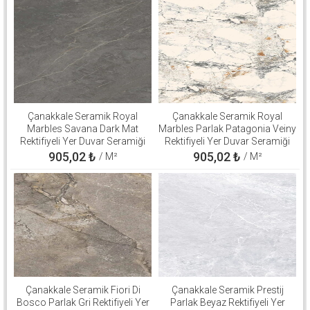
Çanakkale Seramik Royal
Çanakkale Seramik Royal
Marbles Savana Dark Mat
Marbles Parlak Patagonia Veiny
Rektifiyeli Yer Duvar Seramiği
Rektifiyeli Yer Duvar Seramiği
60x120 310100503137
60x120 310100800560
905,02
₺
905,02
₺
/ M²
/ M²
Çanakkale Seramik Fiori Di
Çanakkale Seramik Prestij
Bosco Parlak Gri Rektifiyeli Yer
Parlak Beyaz Rektifiyeli Yer