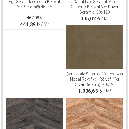
Ege Seramik Odessa Bej Mat
Çanakkale Seramik Arte
Yer Seramiği 45x45
Calcario Bej Mat Yer Duvar
Seramiği 60x120
310100906646
467,08
₺
905,02
₺
/ M²
441,39
₺
/ M²
Çanakkale Seramik Madera Mat
Nogal Rektifiyeli Rölyefli Yer
Duvar Seramiği 20x120
310100503267
1.006,63
₺
/ M²