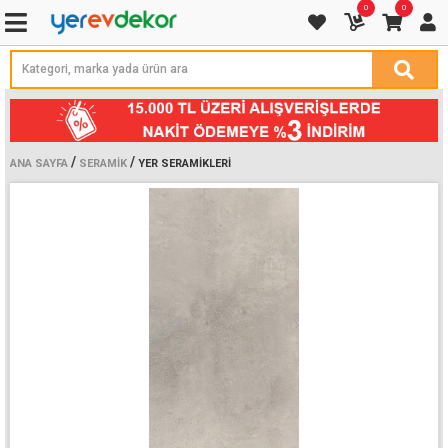
0
0
/
/
ANA SAYFA
SERAMIK
YER SERAMIKLERI