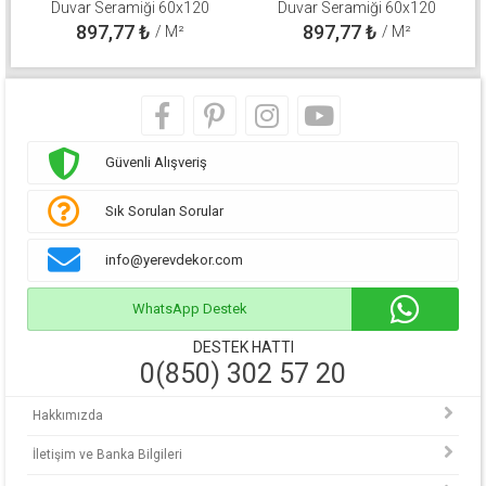
Duvar Seramiği 60x120
Duvar Seramiği 60x120
310100800571
310100800511
897,77
₺
897,77
₺
/ M²
/ M²
Güvenli Alışveriş
Sık Sorulan Sorular
info@yerevdekor.com
WhatsApp Destek
DESTEK HATTI
0(850) 302 57 20
Hakkımızda
İletişim ve Banka Bilgileri