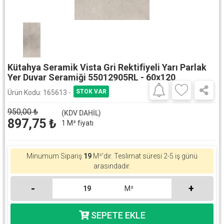
Kütahya Seramik Vista Gri Rektifiyeli Yarı Parlak
Yer Duvar Seramiği 55012905RL - 60x120
Ürün Kodu:
165613 -
950,00
₺
(KDV DAHİL)
897,75
₺
1 M² fiyatı
Minumum Sipariş
19
M²'dir.
Teslimat süresi 2-5 iş günü
arasındadır.
-
+
M²