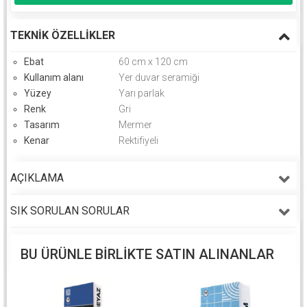
TEKNIK ÖZELLIKLER
Ebat
60 cm x 120 cm
Kullanım alanı
Yer duvar seramiği
Yüzey
Yarı parlak
Renk
Gri
Tasarım
Mermer
Kenar
Rektifiyeli
AÇIKLAMA
SIK SORULAN SORULAR
BU ÜRÜNLE BIRLIKTE SATIN ALINANLAR