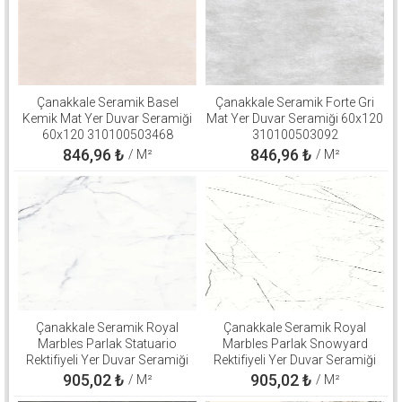
Çanakkale Seramik Basel
Çanakkale Seramik Forte Gri
Kemik Mat Yer Duvar Seramiği
Mat Yer Duvar Seramiği 60x120
60x120 310100503468
310100503092
846,96
₺
846,96
₺
/ M²
/ M²
Çanakkale Seramik Royal
Çanakkale Seramik Royal
Marbles Parlak Statuario
Marbles Parlak Snowyard
Rektifiyeli Yer Duvar Seramiği
Rektifiyeli Yer Duvar Seramiği
60x120 310100800540
60x120 310100800508
905,02
₺
905,02
₺
/ M²
/ M²