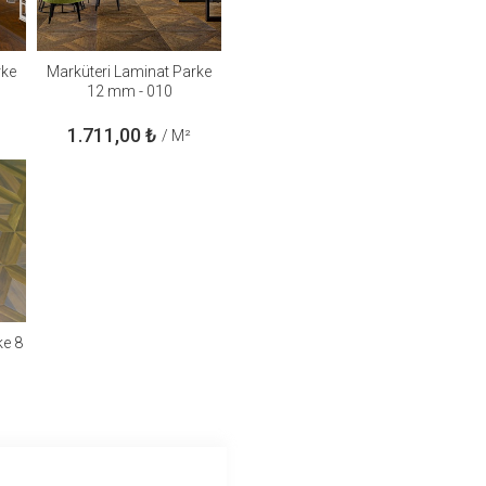
rke
Marküteri Laminat Parke
12 mm - 010
1.711,00
₺
/ M²
ke 8