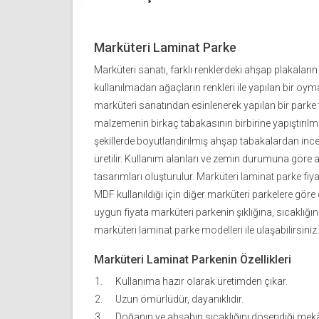
Marküteri Laminat Parke
Marküteri sanatı, farklı renklerdeki ahşap plakaların k
kullanılmadan ağaçların renkleri ile yapılan bir oym
marküteri sanatından esinlenerek yapılan bir parke
malzemenin birkaç tabakasının birbirine yapıştırılma
şekillerde boyutlandırılmış ahşap tabakalardan ince
üretilir. Kullanım alanları ve zemin durumuna göre
tasarımları oluşturulur.
Marküteri laminat parke fiya
MDF kullanıldığı için diğer marküteri parkelere göre
uygun fiyata marküteri parkenin şıklığına, sıcaklığın
marküteri
laminat parke modelleri
ile ulaşabilirsiniz.
Marküteri Laminat Parkenin Özellikleri
Kullanıma hazır olarak üretimden çıkar.
Uzun ömürlüdür, dayanıklıdır.
Doğanın ve ahşabın sıcaklığını döşendiği mekâ