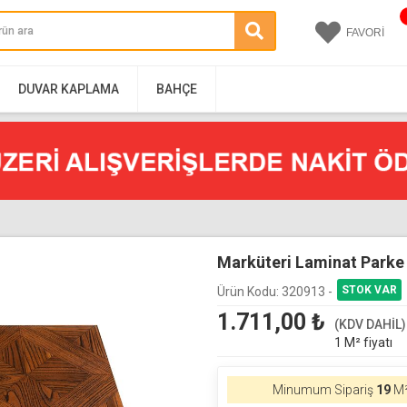
FAVORİ
DUVAR KAPLAMA
BAHÇE
Marküteri Laminat Parke
Ürün Kodu:
320913 -
1.711,00
₺
(KDV DAHİL)
1 M² fiyatı
Minumum Sipariş
19
M²