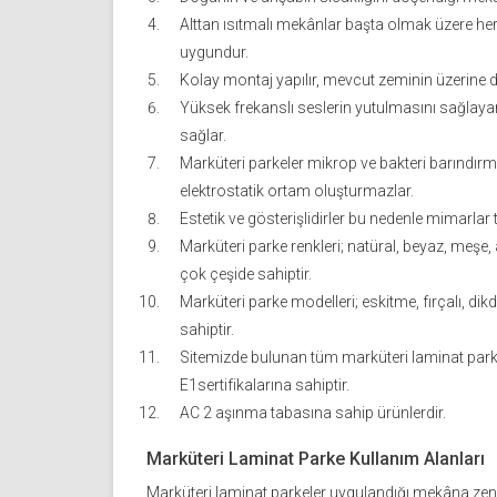
Alttan ısıtmalı mekânlar başta olmak üzere her
uygundur.
Kolay montaj yapılır, mevcut zeminin üzerine de
Yüksek frekanslı seslerin yutulmasını sağlayar
sağlar.
Marküteri parkeler mikrop ve bakteri barındırma
elektrostatik ortam oluşturmazlar.
Estetik ve gösterişlidirler bu nedenle mimarlar t
Marküteri parke renkleri; natüral, beyaz, meşe,
çok çeşide sahiptir.
Marküteri parke modelleri; eskitme, fırçalı, di
sahiptir.
Sitemizde bulunan tüm marküteri laminat park
E1sertifikalarına sahiptir.
AC 2 aşınma tabasına sahip ürünlerdir.
Marküteri Laminat Parke Kullanım Alanları
Marküteri laminat parkeler uygulandığı mekâna zen