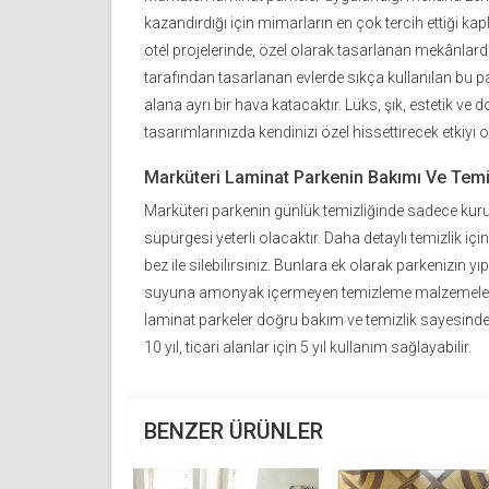
kazandırdığı için mimarların en çok tercih ettiği k
otel projelerinde, özel olarak tasarlanan mekânlar
tarafından tasarlanan evlerde sıkça kullanılan bu par
alana ayrı bir hava katacaktır. Lüks, şık, estetik ve 
tasarımlarınızda kendinizi özel hissettirecek etkiyi ol
Marküteri Laminat Parkenin Bakımı Ve Temi
Marküteri parkenin günlük temizliğinde sadece kuru
süpürgesi yeterli olacaktır. Daha detaylı temizlik iç
bez ile silebilirsiniz. Bunlara ek olarak parkenizin 
suyuna amonyak içermeyen temizleme malzemeleri e
laminat parkeler doğru bakım ve temizlik sayesind
10 yıl, ticari alanlar için 5 yıl kullanım sağlayabilir.
BENZER ÜRÜNLER