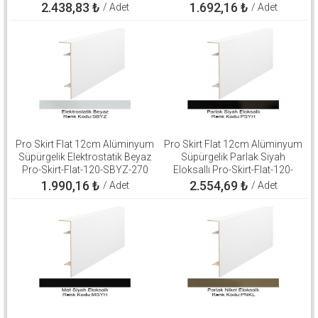
2.438,83
₺
1.692,16
₺
/ Adet
/ Adet
Pro Skirt Flat 12cm Alüminyum
Pro Skirt Flat 12cm Alüminyum
Süpürgelik Elektrostatik Beyaz
Süpürgelik Parlak Siyah
Pro-Skirt-Flat-120-SBYZ-270
Eloksallı Pro-Skirt-Flat-120-
PSYH-270
1.990,16
₺
2.554,69
₺
/ Adet
/ Adet