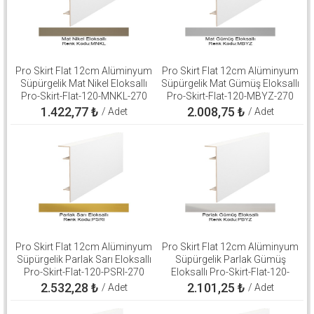
Pro Skirt Flat 12cm Alüminyum
Pro Skirt Flat 12cm Alüminyum
Süpürgelik Mat Nikel Eloksallı
Süpürgelik Mat Gümüş Eloksallı
Pro-Skirt-Flat-120-MNKL-270
Pro-Skirt-Flat-120-MBYZ-270
1.422,77
₺
2.008,75
₺
/ Adet
/ Adet
Pro Skirt Flat 12cm Alüminyum
Pro Skirt Flat 12cm Alüminyum
Süpürgelik Parlak Sarı Eloksallı
Süpürgelik Parlak Gümüş
Pro-Skirt-Flat-120-PSRI-270
Eloksallı Pro-Skirt-Flat-120-
PBYZ-270
2.532,28
₺
2.101,25
₺
/ Adet
/ Adet