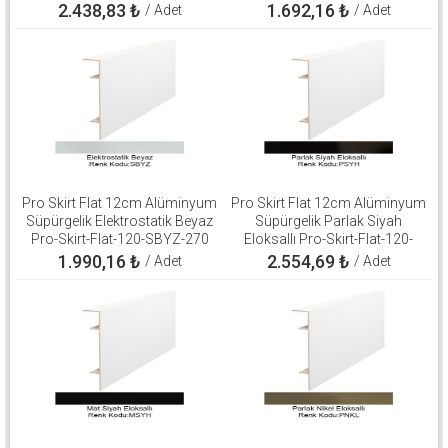
2.438,83
₺
1.692,16
₺
/ Adet
/ Adet
Pro Skirt Flat 12cm Alüminyum
Pro Skirt Flat 12cm Alüminyum
Süpürgelik Elektrostatik Beyaz
Süpürgelik Parlak Siyah
Pro-Skirt-Flat-120-SBYZ-270
Eloksallı Pro-Skirt-Flat-120-
PSYH-270
1.990,16
₺
2.554,69
₺
/ Adet
/ Adet