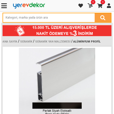
0
0
/
/
/
ANA SAYFA
SERAMIK
SERAMIK YAN MALZEMESI
ALÜMINYUM PROFIL