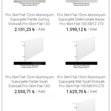
Pro Skirt Flat 12cm Alüminyum
Pro Skirt Flat 10cm Alüminyum
Süpürgelik Parlak Gümüş
Süpürgelik Elektrostatik Beyaz
Eloksallı Pro-Skirt-Flat-120-
Pro-Skirt-Flat-100-SBYZ-270
PBYZ-270
2.101,25
₺
1.590,12
₺
/ Adet
/ Adet
Pro Skirt Flat 10cm Alüminyum
Pro Skirt Flat 10cm Alüminyum
Süpürgelik Parlak Siyah
Süpürgelik Mat Siyah Eloksallı
Eloksallı Pro-Skirt-Flat-100-
Pro-Skirt-Flat-100-MSYH-270
PSYH-270
2.050,71
₺
1.629,70
₺
/ Adet
/ Adet