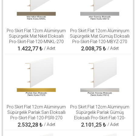
Pro Skirt Flat 12cm Alüminyum
Pro Skirt Flat 12cm Alüminyum
Süpürgelik Mat Nikel Eloksallı
Süpürgelik Mat Gümüş Eloksallı
Pro-Skirt-Flat-120-MNKL-270
Pro-Skirt-Flat-120-MBYZ-270
1.422,77
₺
2.008,75
₺
/ Adet
/ Adet
Pro Skirt Flat 12cm Alüminyum
Pro Skirt Flat 12cm Alüminyum
Süpürgelik Parlak Sarı Eloksallı
Süpürgelik Parlak Gümüş
Pro-Skirt-Flat-120-PSRI-270
Eloksallı Pro-Skirt-Flat-120-
PBYZ-270
2.532,28
₺
2.101,25
₺
/ Adet
/ Adet