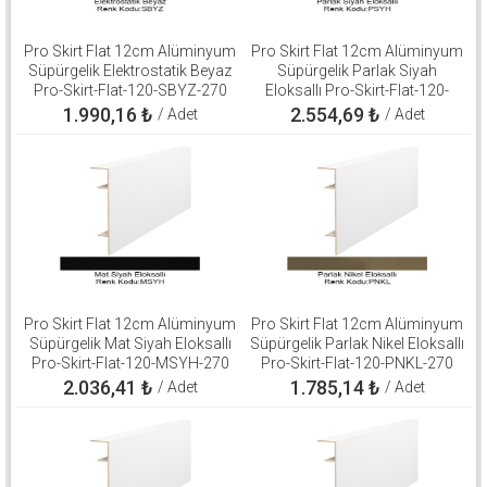
Pro Skirt Flat 12cm Alüminyum
Pro Skirt Flat 12cm Alüminyum
Süpürgelik Elektrostatik Beyaz
Süpürgelik Parlak Siyah
Pro-Skirt-Flat-120-SBYZ-270
Eloksallı Pro-Skirt-Flat-120-
PSYH-270
1.990,16
₺
2.554,69
₺
/ Adet
/ Adet
Pro Skirt Flat 12cm Alüminyum
Pro Skirt Flat 12cm Alüminyum
Süpürgelik Mat Siyah Eloksallı
Süpürgelik Parlak Nikel Eloksallı
Pro-Skirt-Flat-120-MSYH-270
Pro-Skirt-Flat-120-PNKL-270
2.036,41
₺
1.785,14
₺
/ Adet
/ Adet