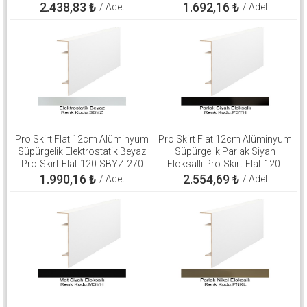
2.438,83
₺
1.692,16
₺
/ Adet
/ Adet
Pro Skirt Flat 12cm Alüminyum
Pro Skirt Flat 12cm Alüminyum
Süpürgelik Elektrostatik Beyaz
Süpürgelik Parlak Siyah
Pro-Skirt-Flat-120-SBYZ-270
Eloksallı Pro-Skirt-Flat-120-
PSYH-270
1.990,16
₺
2.554,69
₺
/ Adet
/ Adet