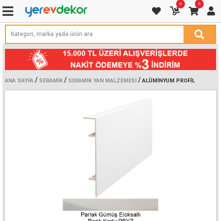
0
0
/
/
/
ANA SAYFA
SERAMIK
SERAMIK YAN MALZEMESI
ALÜMINYUM PROFIL