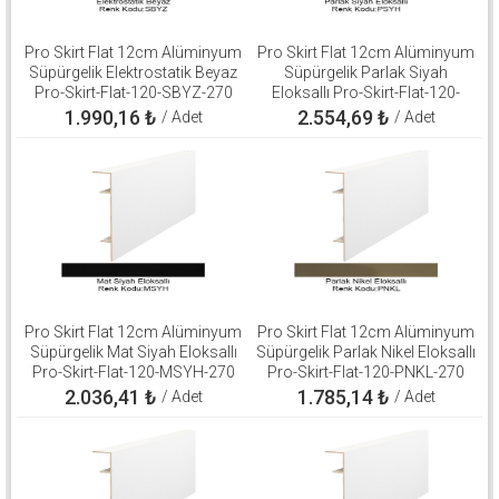
Pro Skirt Flat 12cm Alüminyum
Pro Skirt Flat 12cm Alüminyum
Süpürgelik Elektrostatik Beyaz
Süpürgelik Parlak Siyah
Pro-Skirt-Flat-120-SBYZ-270
Eloksallı Pro-Skirt-Flat-120-
PSYH-270
1.990,16
₺
2.554,69
₺
/ Adet
/ Adet
Pro Skirt Flat 12cm Alüminyum
Pro Skirt Flat 12cm Alüminyum
Süpürgelik Mat Siyah Eloksallı
Süpürgelik Parlak Nikel Eloksallı
Pro-Skirt-Flat-120-MSYH-270
Pro-Skirt-Flat-120-PNKL-270
2.036,41
₺
1.785,14
₺
/ Adet
/ Adet