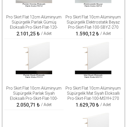
Pro Skirt Flat 12cm Alüminyum
Pro Skirt Flat 10cm Alüminyum
Süpürgelik Parlak Gümüş
Süpürgelik Elektrostatik Beyaz
Eloksallı Pro-Skirt-Flat-120-
Pro-Skirt-Flat-100-SBYZ-270
PBYZ-270
2.101,25
₺
1.590,12
₺
/ Adet
/ Adet
Pro Skirt Flat 10cm Alüminyum
Pro Skirt Flat 10cm Alüminyum
Süpürgelik Parlak Siyah
Süpürgelik Mat Siyah Eloksallı
Eloksallı Pro-Skirt-Flat-100-
Pro-Skirt-Flat-100-MSYH-270
PSYH-270
2.050,71
₺
1.629,70
₺
/ Adet
/ Adet