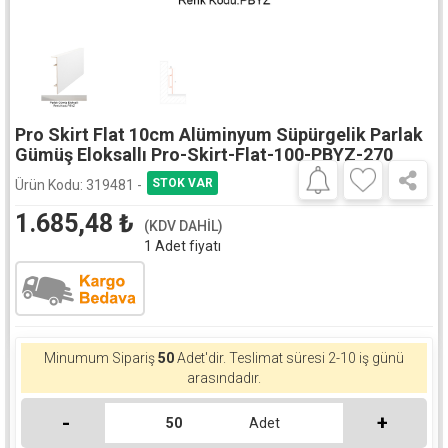
Pro Skirt Flat 10cm Alüminyum Süpürgelik Parlak
Gümüş Eloksallı Pro-Skirt-Flat-100-PBYZ-270
Ürün Kodu:
319481 -
1.685,48
₺
(KDV DAHİL)
1 Adet fiyatı
Minumum Sipariş
50
Adet'dir.
Teslimat süresi 2-10 iş günü
arasındadır.
-
+
Adet