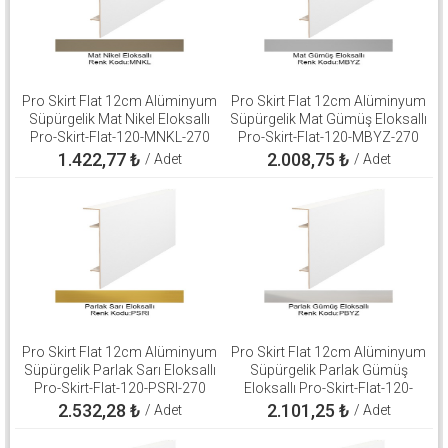
Pro Skirt Flat 12cm Alüminyum
Pro Skirt Flat 12cm Alüminyum
Süpürgelik Mat Nikel Eloksallı
Süpürgelik Mat Gümüş Eloksallı
Pro-Skirt-Flat-120-MNKL-270
Pro-Skirt-Flat-120-MBYZ-270
1.422,77
₺
2.008,75
₺
/ Adet
/ Adet
Pro Skirt Flat 12cm Alüminyum
Pro Skirt Flat 12cm Alüminyum
Süpürgelik Parlak Sarı Eloksallı
Süpürgelik Parlak Gümüş
Pro-Skirt-Flat-120-PSRI-270
Eloksallı Pro-Skirt-Flat-120-
PBYZ-270
2.532,28
₺
2.101,25
₺
/ Adet
/ Adet