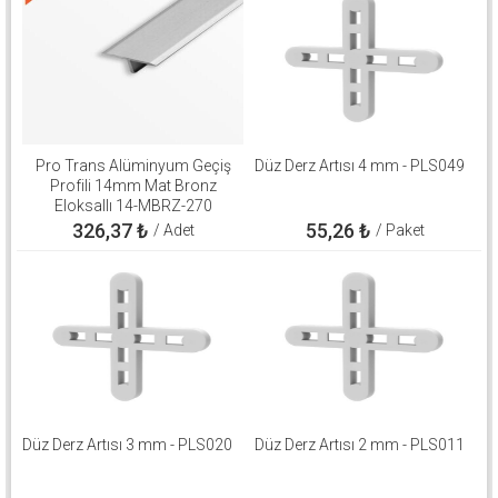
Pro Trans Alüminyum Geçiş
Düz Derz Artısı 4 mm - PLS049
Profili 14mm Mat Bronz
Eloksallı 14-MBRZ-270
326,37
₺
55,26
₺
/ Adet
/ Paket
Düz Derz Artısı 3 mm - PLS020
Düz Derz Artısı 2 mm - PLS011