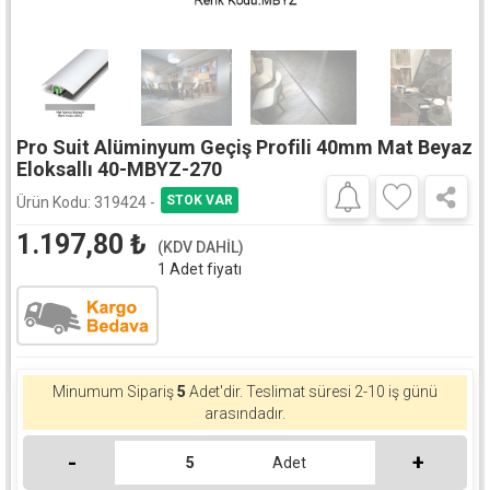
Pro Suit Alüminyum Geçiş Profili 40mm Mat Beyaz
Eloksallı 40-MBYZ-270
Ürün Kodu:
319424 -
1.197,80
₺
(KDV DAHİL)
1 Adet fiyatı
Minumum Sipariş
5
Adet'dir.
Teslimat süresi 2-10 iş günü
arasındadır.
-
+
Adet