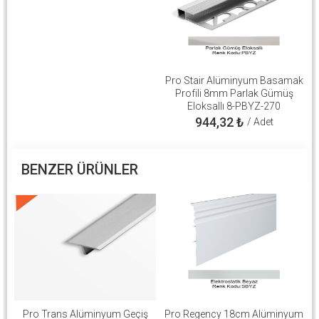
Pro Stair Alüminyum Basamak
Profili 8mm Parlak Gümüş
Eloksallı 8-PBYZ-270
944,32
₺
/ Adet
BENZER ÜRÜNLER
Pro Trans Alüminyum Geçiş
Pro Regency 18cm Alüminyum