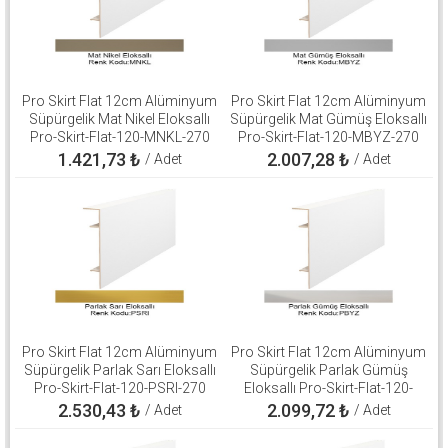
Pro Skirt Flat 12cm Alüminyum
Pro Skirt Flat 12cm Alüminyum
Süpürgelik Mat Nikel Eloksallı
Süpürgelik Mat Gümüş Eloksallı
Pro-Skirt-Flat-120-MNKL-270
Pro-Skirt-Flat-120-MBYZ-270
1.421,73
₺
2.007,28
₺
/ Adet
/ Adet
Pro Skirt Flat 12cm Alüminyum
Pro Skirt Flat 12cm Alüminyum
Süpürgelik Parlak Sarı Eloksallı
Süpürgelik Parlak Gümüş
Pro-Skirt-Flat-120-PSRI-270
Eloksallı Pro-Skirt-Flat-120-
PBYZ-270
2.530,43
₺
2.099,72
₺
/ Adet
/ Adet