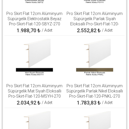
Pro Skirt Flat 12cm Alüminyum
Pro Skirt Flat 12cm Alüminyum
Süpürgelik Elektrostatik Beyaz
Süpürgelik Parlak Siyah
Pro-Skirt-Flat-120-SBYZ-270
Eloksallı Pro-Skirt-Flat-120-
PSYH-270
1.988,70
₺
2.552,82
₺
/ Adet
/ Adet
Pro Skirt Flat 12cm Alüminyum
Pro Skirt Flat 12cm Alüminyum
Süpürgelik Mat Siyah Eloksallı
Süpürgelik Parlak Nikel Eloksallı
Pro-Skirt-Flat-120-MSYH-270
Pro-Skirt-Flat-120-PNKL-270
2.034,92
₺
1.783,83
₺
/ Adet
/ Adet