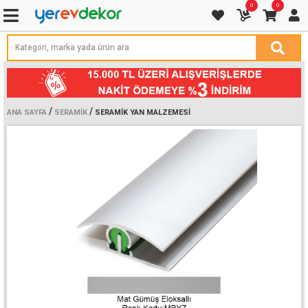
0
0
/
/
ANA SAYFA
SERAMIK
SERAMIK YAN MALZEMESI