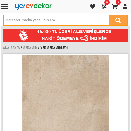
0
0
/
/
ANA SAYFA
SERAMIK
YER SERAMIKLERI