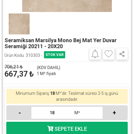
Seramiksan Marsilya Mono Bej Mat Yer Duvar
Seramiği 20211 - 20X20
Ürün Kodu:
310303 -
706,21
₺
(KDV DAHİL)
667,37
₺
1 M² fiyatı
Minumum Sipariş
18
M²'dir.
Teslimat süresi 2-5 iş günü
arasındadır.
-
+
M²