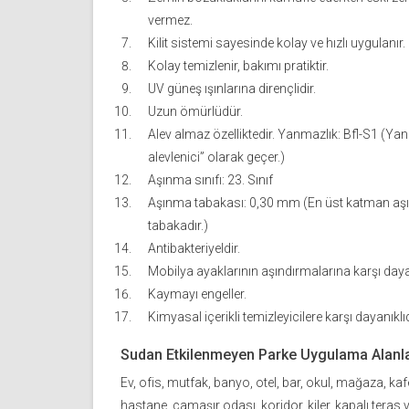
vermez.
Kilit sistemi sayesinde kolay ve hızlı uygulanır.
Kolay temizlenir, bakımı pratiktir.
UV güneş ışınlarına dirençlidir.
Uzun ömürlüdür.
Alev almaz özelliktedir. Yanmazlık: Bfl-S1 (Ya
alevlenici” olarak geçer.)
Aşınma sınıfı: 23. Sınıf
Aşınma tabakası: 0,30 mm (En üst katman aş
tabakadır.)
Antibakteriyeldir.
Mobilya ayaklarının aşındırmalarına karşı dayan
Kaymayı engeller.
Kimyasal içerikli temizleyicilere karşı dayanıklıd
Sudan Etkilenmeyen Parke Uygulama Alanla
Ev, ofis, mutfak, banyo, otel, bar, okul, mağaza, kaf
hastane, çamaşır odası, koridor, kiler, kapalı teras 