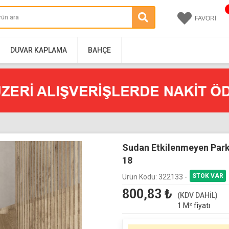
FAVORİ
DUVAR KAPLAMA
BAHÇE
Sudan Etkilenmeyen Par
18
Ürün Kodu:
322133 -
800,83
₺
(KDV DAHİL)
1 M² fiyatı