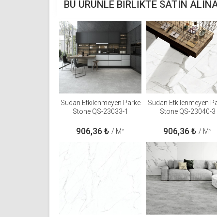
BU ÜRÜNLE BIRLIKTE SATIN ALIN
Sudan Etkilenmeyen Parke
Sudan Etkilenmeyen P
Stone QS-23033-1
Stone QS-23040-3
906,36
₺
906,36
₺
/ M²
/ M²