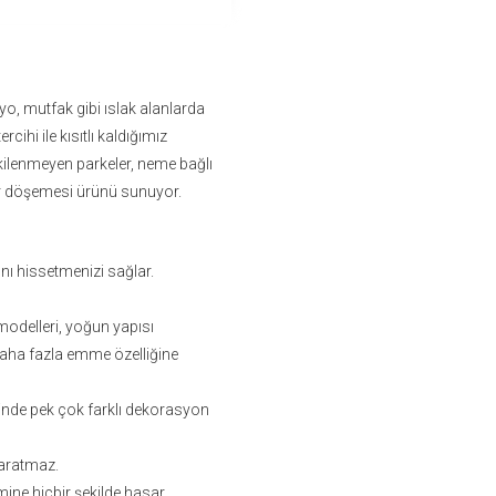
yo, mutfak gibi ıslak alanlarda
rcihi ile kısıtlı kaldığımız
kilenmeyen parkeler, neme bağlı
er döşemesi ürünü sunuyor.
nı hissetmenizi sağlar.
odelleri, yoğun yapısı
daha fazla emme özelliğine
inde pek çok farklı dekorasyon
aratmaz.
ine hiçbir şekilde hasar