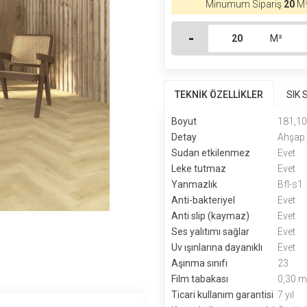
Minumum Sipariş
20
M²
-
M²
TEKNİK ÖZELLİKLER
SIK
Boyut
181,1
Detay
Ahşap 
Sudan etkilenmez
Evet
Leke tutmaz
Evet
Yanmazlık
Bfl-s1
Anti-bakteriyel
Evet
Anti slip (kaymaz)
Evet
Ses yalıtımı sağlar
Evet
Uv ışınlarına dayanıklı
Evet
Aşınma sınıfı
23
Film tabakası
0,30 
Ticari kullanım garantisi
7 yıl