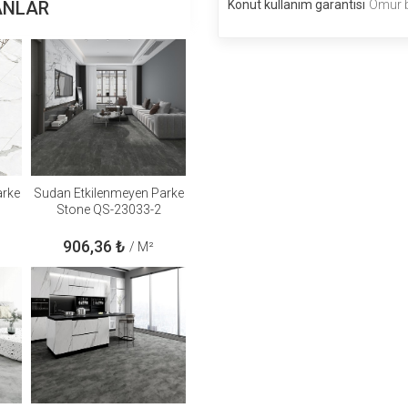
ANLAR
Konut kullanım garantisi
Ömür b
arke
Sudan Etkilenmeyen Parke
Stone QS-23033-2
906,36
₺
/ M²