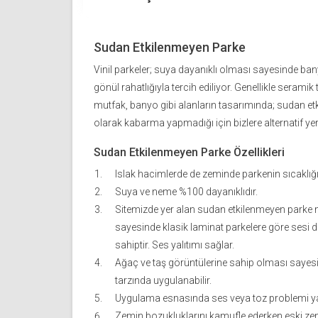
Sudan Etkilenmeyen Parke
Vinil parkeler; suya dayanıklı olması sayesinde ban
gönül rahatlığıyla tercih ediliyor. Genellikle seramik te
mutfak, banyo gibi alanların tasarımında; sudan et
olarak kabarma yapmadığı için bizlere alternatif y
Sudan Etkilenmeyen Parke Özellikleri
Islak hacimlerde de zeminde parkenin sıcaklığı
Suya ve neme %100 dayanıklıdır.
Sitemizde yer alan sudan etkilenmeyen parke m
sayesinde klasik laminat parkelere göre sesi 
sahiptir. Ses yalıtımı sağlar.
Ağaç ve taş görüntülerine sahip olması sayes
tarzında uygulanabilir.
Uygulama esnasında ses veya toz problemi y
Zemin bozukluklarını kamufle ederken eski zem