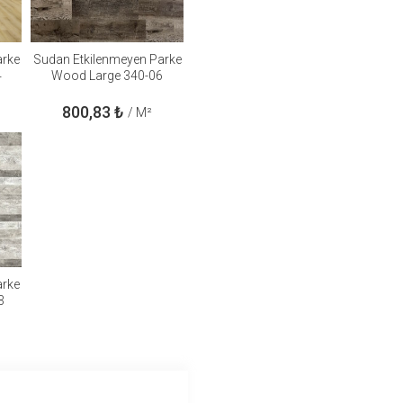
arke
Sudan Etkilenmeyen Parke
4
Wood Large 340-06
800,83
₺
/ M²
arke
3