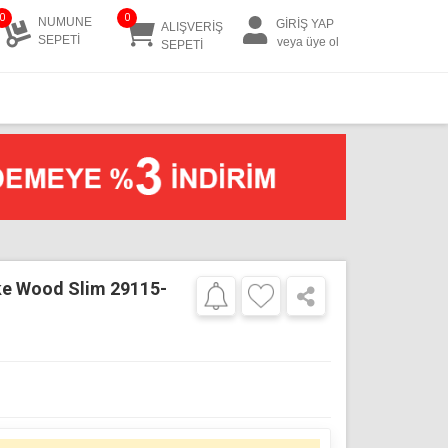
0
0
NUMUNE
GİRİŞ YAP
ALIŞVERİŞ
SEPETİ
veya üye ol
SEPETİ
ke Wood Slim 29115-