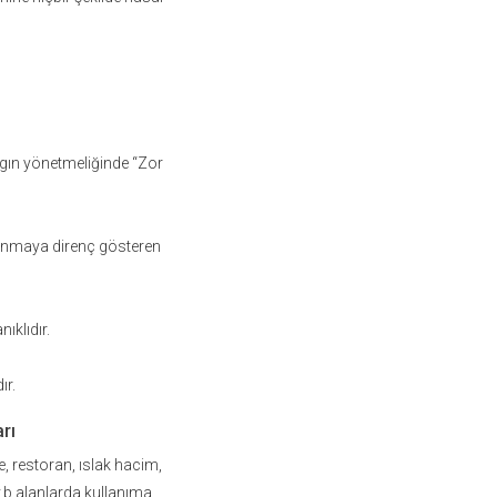
ngın yönetmeliğinde “Zor
ınmaya direnç gösteren
ıklıdır.
ır.
rı
e, restoran, ıslak hacim,
v.b alanlarda kullanıma