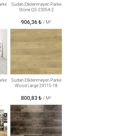
arke
Sudan Etkilenmeyen Parke
Stone QS-23054-2
906,36
₺
/ M²
arke
Sudan Etkilenmeyen Parke
Wood Large 29115-18
800,83
₺
/ M²