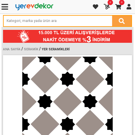
0
0
/
/
ANA SAYFA
SERAMIK
YER SERAMIKLERI