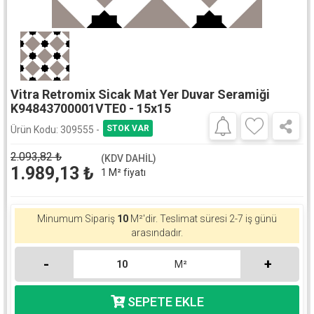
Vitra Retromix Sicak Mat Yer Duvar Seramiği
K94843700001VTE0 - 15x15
Ürün Kodu:
309555 -
2.093,82
₺
(KDV DAHİL)
1.989,13
₺
1 M² fiyatı
Minumum Sipariş
10
M²'dir.
Teslimat süresi 2-7 iş günü
arasındadır.
-
+
M²