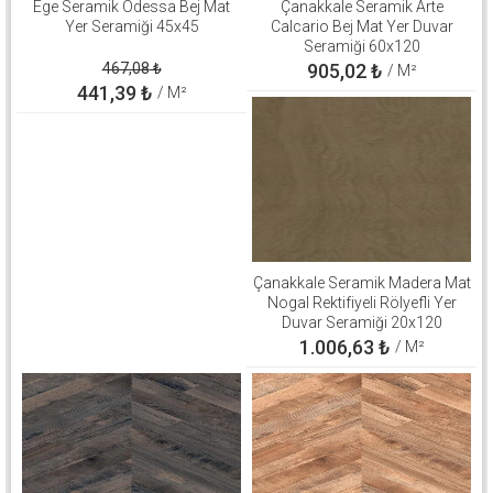
Ege Seramik Odessa Bej Mat
Çanakkale Seramik Arte
Yer Seramiği 45x45
Calcario Bej Mat Yer Duvar
Seramiği 60x120
310100906646
467,08
₺
905,02
₺
/ M²
441,39
₺
/ M²
Çanakkale Seramik Madera Mat
Nogal Rektifiyeli Rölyefli Yer
Duvar Seramiği 20x120
310100503267
1.006,63
₺
/ M²