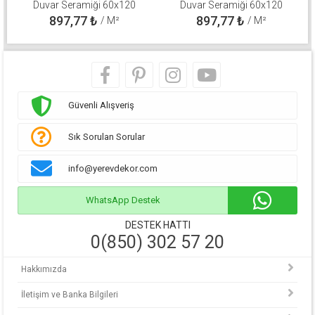
Duvar Seramiği 60x120
Duvar Seramiği 60x120
310100800571
310100800511
897,77
₺
897,77
₺
/ M²
/ M²
Güvenli Alışveriş
Sık Sorulan Sorular
info@yerevdekor.com
WhatsApp Destek
DESTEK HATTI
0(850) 302 57 20
Hakkımızda
İletişim ve Banka Bilgileri