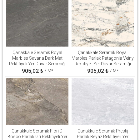
Çanakkale Seramik Royal
Çanakkale Seramik Royal
Marbles Savana Dark Mat
Marbles Parlak Patagonia Veiny
Rektifiyeli Yer Duvar Seramiği
Rektifiyeli Yer Duvar Seramiği
60x120 310100503137
60x120 310100800560
905,02
₺
905,02
₺
/ M²
/ M²
Çanakkale Seramik Fiori Di
Çanakkale Seramik Prestij
Bosco Parlak Gri Rektifiyeli Yer
Parlak Beyaz Rektifiyeli Yer