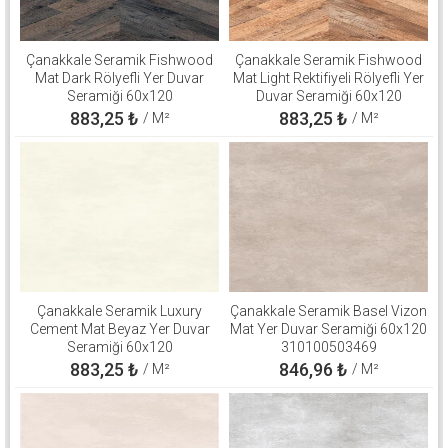
Çanakkale Seramik Fishwood
Çanakkale Seramik Fishwood
Mat Dark Rölyefli Yer Duvar
Mat Light Rektifiyeli Rölyefli Yer
Seramiği 60x120
Duvar Seramiği 60x120
310100503126
310100503125
883,25
₺
883,25
₺
/ M²
/ M²
Çanakkale Seramik Luxury
Çanakkale Seramik Basel Vizon
Cement Mat Beyaz Yer Duvar
Mat Yer Duvar Seramiği 60x120
Seramiği 60x120
310100503469
310100906264
883,25
₺
846,96
₺
/ M²
/ M²