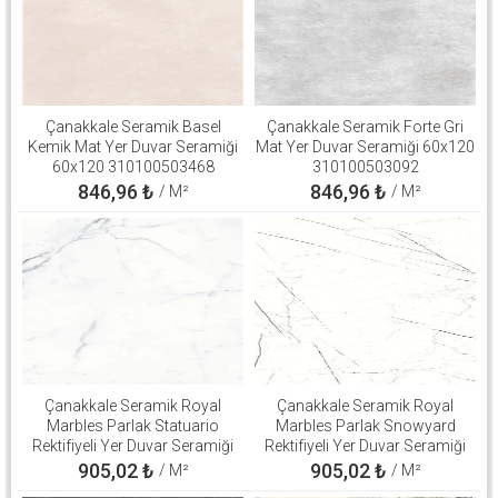
Çanakkale Seramik Basel
Çanakkale Seramik Forte Gri
Kemik Mat Yer Duvar Seramiği
Mat Yer Duvar Seramiği 60x120
60x120 310100503468
310100503092
846,96
₺
846,96
₺
/ M²
/ M²
Çanakkale Seramik Royal
Çanakkale Seramik Royal
Marbles Parlak Statuario
Marbles Parlak Snowyard
Rektifiyeli Yer Duvar Seramiği
Rektifiyeli Yer Duvar Seramiği
60x120 310100800540
60x120 310100800508
905,02
₺
905,02
₺
/ M²
/ M²