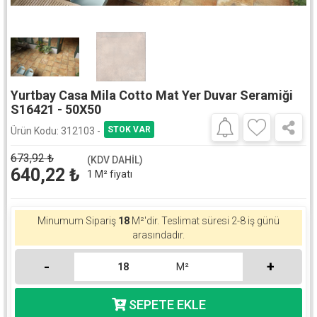
Yurtbay Casa Mila Cotto Mat Yer Duvar Seramiği
S16421 - 50X50
Ürün Kodu:
312103 -
673,92
₺
(KDV DAHİL)
640,22
₺
1 M² fiyatı
Minumum Sipariş
18
M²'dir.
Teslimat süresi 2-8 iş günü
arasındadır.
-
+
M²