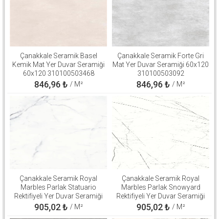
Çanakkale Seramik Basel
Çanakkale Seramik Forte Gri
Kemik Mat Yer Duvar Seramiği
Mat Yer Duvar Seramiği 60x120
60x120 310100503468
310100503092
846,96
₺
846,96
₺
/ M²
/ M²
Çanakkale Seramik Royal
Çanakkale Seramik Royal
Marbles Parlak Statuario
Marbles Parlak Snowyard
Rektifiyeli Yer Duvar Seramiği
Rektifiyeli Yer Duvar Seramiği
60x120 310100800540
60x120 310100800508
905,02
₺
905,02
₺
/ M²
/ M²