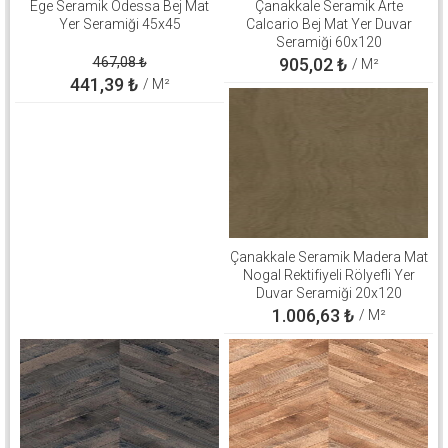
Ege Seramik Odessa Bej Mat
Çanakkale Seramik Arte
Yer Seramiği 45x45
Calcario Bej Mat Yer Duvar
Seramiği 60x120
310100906646
467,08
₺
905,02
₺
/ M²
441,39
₺
/ M²
Çanakkale Seramik Madera Mat
Nogal Rektifiyeli Rölyefli Yer
Duvar Seramiği 20x120
310100503267
1.006,63
₺
/ M²