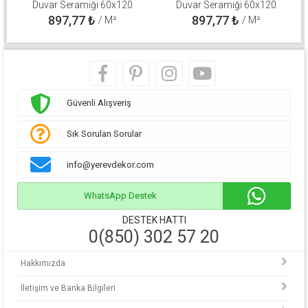
Duvar Seramiği 60x120
Duvar Seramiği 60x120
310100800571
310100800511
897,77
₺
897,77
₺
/ M²
/ M²
Güvenli Alışveriş
Sık Sorulan Sorular
info@yerevdekor.com
WhatsApp Destek
DESTEK HATTI
0(850) 302 57 20
Hakkımızda
İletişim ve Banka Bilgileri