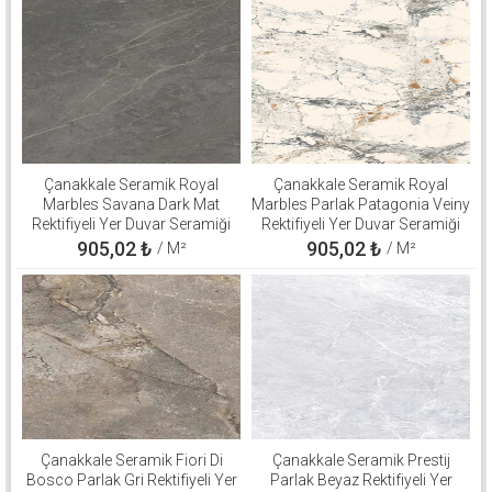
Çanakkale Seramik Royal
Çanakkale Seramik Royal
Marbles Savana Dark Mat
Marbles Parlak Patagonia Veiny
Rektifiyeli Yer Duvar Seramiği
Rektifiyeli Yer Duvar Seramiği
60x120 310100503137
60x120 310100800560
905,02
₺
905,02
₺
/ M²
/ M²
Çanakkale Seramik Fiori Di
Çanakkale Seramik Prestij
Bosco Parlak Gri Rektifiyeli Yer
Parlak Beyaz Rektifiyeli Yer