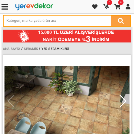
0
0
/
/
ANA SAYFA
SERAMIK
YER SERAMIKLERI