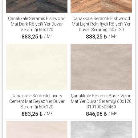
Çanakkale Seramik Fishwood
Çanakkale Seramik Fishwood
Mat Dark Rölyefli Yer Duvar
Mat Light Rektifiyeli Rölyefli Yer
Seramiği 60x120
Duvar Seramiği 60x120
310100503126
310100503125
883,25
₺
883,25
₺
/ M²
/ M²
Çanakkale Seramik Luxury
Çanakkale Seramik Basel Vizon
Cement Mat Beyaz Yer Duvar
Mat Yer Duvar Seramiği 60x120
Seramiği 60x120
310100503469
310100906264
883,25
₺
846,96
₺
/ M²
/ M²