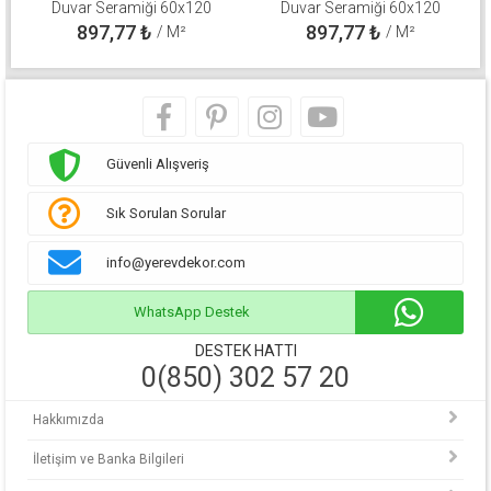
Duvar Seramiği 60x120
Duvar Seramiği 60x120
310100800571
310100800511
897,77
₺
897,77
₺
/ M²
/ M²
Güvenli Alışveriş
Sık Sorulan Sorular
info@yerevdekor.com
WhatsApp Destek
DESTEK HATTI
0(850) 302 57 20
Hakkımızda
İletişim ve Banka Bilgileri