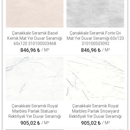
Çanakkale Seramik Basel
Çanakkale Seramik Forte Gri
Kemik Mat Yer Duvar Seramiği
Mat Yer Duvar Seramiği 60x120
60x120 310100503468
310100503092
846,96
₺
846,96
₺
/ M²
/ M²
Çanakkale Seramik Royal
Çanakkale Seramik Royal
Marbles Parlak Statuario
Marbles Parlak Snowyard
Rektifiyeli Yer Duvar Seramiği
Rektifiyeli Yer Duvar Seramiği
60x120 310100800540
60x120 310100800508
905,02
₺
905,02
₺
/ M²
/ M²