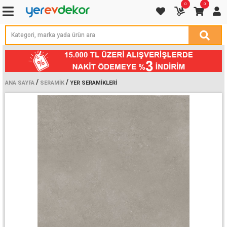
0
0
/
/
ANA SAYFA
SERAMIK
YER SERAMIKLERI