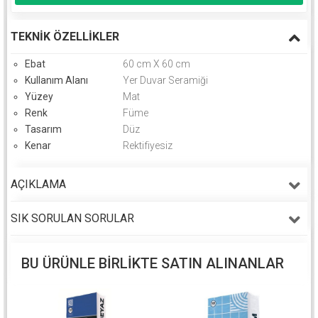
TEKNIK ÖZELLIKLER
Ebat
60 cm X 60 cm
Kullanım Alanı
Yer Duvar Seramiği
Yüzey
Mat
Renk
Füme
Tasarım
Düz
Kenar
Rektifiyesiz
AÇIKLAMA
SIK SORULAN SORULAR
BU ÜRÜNLE BIRLIKTE SATIN ALINANLAR