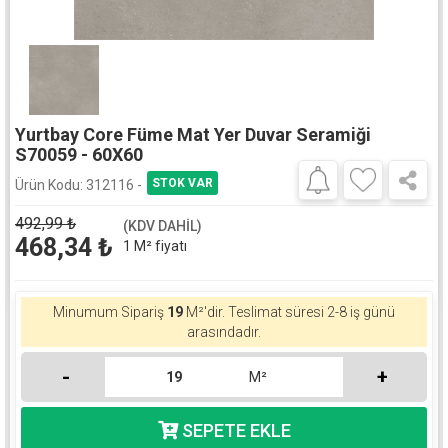
Yurtbay Core Füme Mat Yer Duvar Seramiği
S70059 - 60X60
Ürün Kodu:
312116 -
492,99
₺
(KDV DAHİL)
468,34
₺
1 M² fiyatı
Minumum Sipariş
19
M²'dir. Teslimat süresi 2-8 iş günü
arasındadır.
-
+
M²