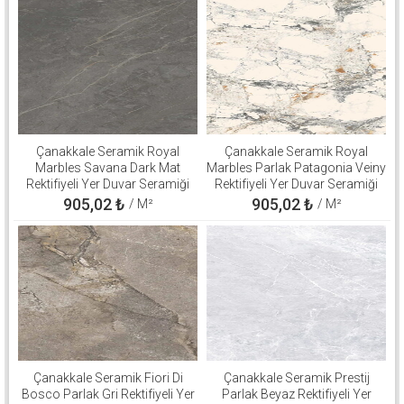
Çanakkale Seramik Royal
Çanakkale Seramik Royal
Marbles Savana Dark Mat
Marbles Parlak Patagonia Veiny
Rektifiyeli Yer Duvar Seramiği
Rektifiyeli Yer Duvar Seramiği
60x120 310100503137
60x120 310100800560
905,02
₺
905,02
₺
/ M²
/ M²
Çanakkale Seramik Fiori Di
Çanakkale Seramik Prestij
Bosco Parlak Gri Rektifiyeli Yer
Parlak Beyaz Rektifiyeli Yer