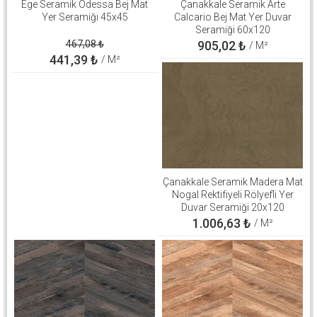
Ege Seramik Odessa Bej Mat
Çanakkale Seramik Arte
Yer Seramiği 45x45
Calcario Bej Mat Yer Duvar
Seramiği 60x120
310100906646
467,08
₺
905,02
₺
/ M²
441,39
₺
/ M²
Çanakkale Seramik Madera Mat
Nogal Rektifiyeli Rölyefli Yer
Duvar Seramiği 20x120
310100503267
1.006,63
₺
/ M²