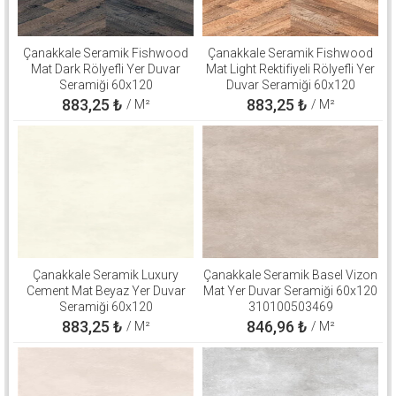
Çanakkale Seramik Fishwood
Çanakkale Seramik Fishwood
Mat Dark Rölyefli Yer Duvar
Mat Light Rektifiyeli Rölyefli Yer
Seramiği 60x120
Duvar Seramiği 60x120
310100503126
310100503125
883,25
₺
883,25
₺
/ M²
/ M²
Çanakkale Seramik Luxury
Çanakkale Seramik Basel Vizon
Cement Mat Beyaz Yer Duvar
Mat Yer Duvar Seramiği 60x120
Seramiği 60x120
310100503469
310100906264
883,25
₺
846,96
₺
/ M²
/ M²