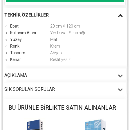
TEKNIK ÖZELLIKLER
Ebat
20 cm X 120 cm
Kullanım Alanı
Yer Duvar Seramiği
Yüzey
Mat
Renk
Krem
Tasarım
Ahşap
Kenar
Rektifiyesiz
AÇIKLAMA
SIK SORULAN SORULAR
BU ÜRÜNLE BIRLIKTE SATIN ALINANLAR