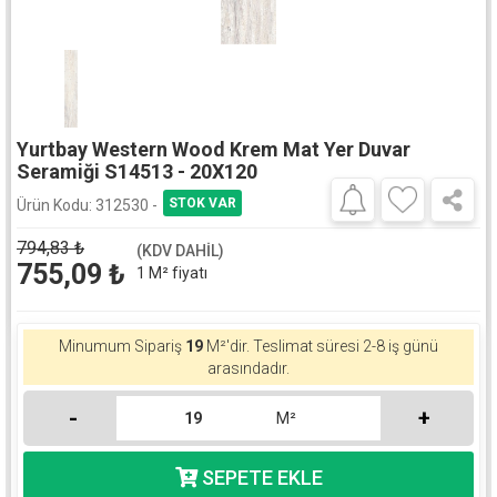
Yurtbay Western Wood Krem Mat Yer Duvar
Seramiği S14513 - 20X120
Ürün Kodu:
312530 -
794,83
₺
(KDV DAHİL)
755,09
₺
1 M² fiyatı
Minumum Sipariş
19
M²'dir. Teslimat süresi 2-8 iş günü
arasındadır.
-
+
M²