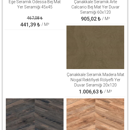
Ege Seramik Odessa Bej Mat
Çanakkale Seramik Arte
Yer Seramiği 45x45
Calcario Bej Mat Yer Duvar
Seramiği 60x120
310100906646
467,08
₺
905,02
₺
/ M²
441,39
₺
/ M²
Çanakkale Seramik Madera Mat
Nogal Rektifiyeli Rölyefli Yer
Duvar Seramiği 20x120
310100503267
1.006,63
₺
/ M²