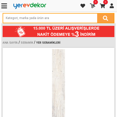
0
0
/
/
ANA SAYFA
SERAMIK
YER SERAMIKLERI