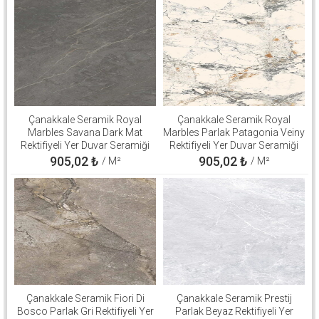
Çanakkale Seramik Royal
Çanakkale Seramik Royal
Marbles Savana Dark Mat
Marbles Parlak Patagonia Veiny
Rektifiyeli Yer Duvar Seramiği
Rektifiyeli Yer Duvar Seramiği
60x120 310100503137
60x120 310100800560
905,02
₺
905,02
₺
/ M²
/ M²
Çanakkale Seramik Fiori Di
Çanakkale Seramik Prestij
Bosco Parlak Gri Rektifiyeli Yer
Parlak Beyaz Rektifiyeli Yer