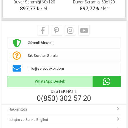
Duvar Seramiği 60x120
Duvar Seramiği 60x120
310100800571
310100800511
897,77
₺
897,77
₺
/ M²
/ M²
Güvenli Alışveriş
Sık Sorulan Sorular
info@yerevdekor.com
WhatsApp Destek
DESTEK HATTI
0(850) 302 57 20
Hakkımızda
İletişim ve Banka Bilgileri