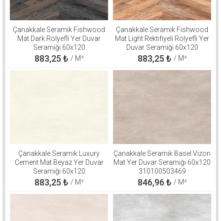
Çanakkale Seramik Fishwood
Çanakkale Seramik Fishwood
Mat Dark Rölyefli Yer Duvar
Mat Light Rektifiyeli Rölyefli Yer
Seramiği 60x120
Duvar Seramiği 60x120
310100503126
310100503125
883,25
₺
883,25
₺
/ M²
/ M²
Çanakkale Seramik Luxury
Çanakkale Seramik Basel Vizon
Cement Mat Beyaz Yer Duvar
Mat Yer Duvar Seramiği 60x120
Seramiği 60x120
310100503469
310100906264
883,25
₺
846,96
₺
/ M²
/ M²