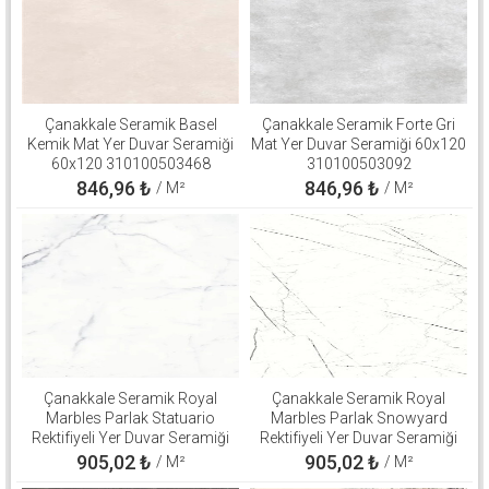
Çanakkale Seramik Basel
Çanakkale Seramik Forte Gri
Kemik Mat Yer Duvar Seramiği
Mat Yer Duvar Seramiği 60x120
60x120 310100503468
310100503092
846,96
₺
846,96
₺
/ M²
/ M²
Çanakkale Seramik Royal
Çanakkale Seramik Royal
Marbles Parlak Statuario
Marbles Parlak Snowyard
Rektifiyeli Yer Duvar Seramiği
Rektifiyeli Yer Duvar Seramiği
60x120 310100800540
60x120 310100800508
905,02
₺
905,02
₺
/ M²
/ M²