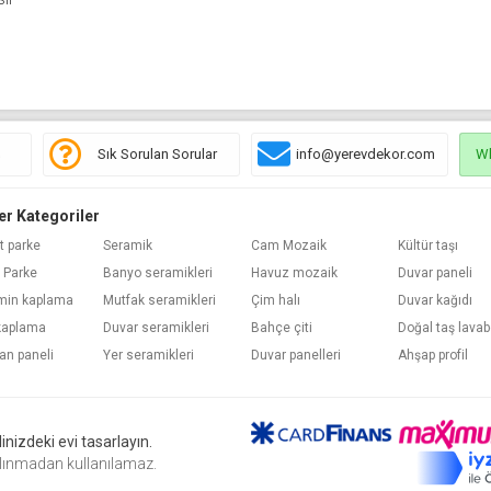
ş
Sık Sorulan Sorular
info@yerevdekor.com
W
er Kategoriler
t parke
Seramik
Cam Mozaik
Kültür taşı
 Parke
Banyo seramikleri
Havuz mozaik
Duvar paneli
min kaplama
Mutfak seramikleri
Çim halı
Duvar kağıdı
kaplama
Duvar seramikleri
Bahçe çiti
Doğal taş lava
an paneli
Yer seramikleri
Duvar panelleri
Ahşap profil
nizdeki evi tasarlayın.
 alınmadan kullanılamaz.