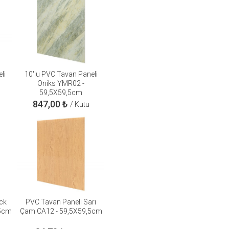
li
10'lu PVC Tavan Paneli
Oniks YMR02 -
59,5X59,5cm
847,00
₺
/ Kutu
ck
PVC Tavan Paneli Sarı
,5cm
Çam CA12 - 59,5X59,5cm