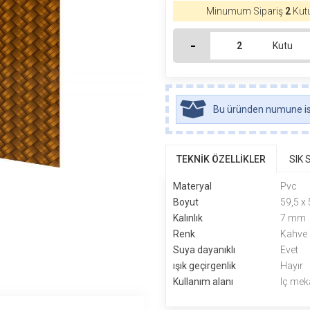
Minumum Sipariş
2
Kutu
-
Kutu
Bu üründen numune ist
TEKNİK ÖZELLİKLER
SIK
Materyal
Pvc
Boyut
59,5 x
Kalınlık
7 mm
Renk
Kahve
Suya dayanıklı
Evet
ışık geçirgenlik
Hayır
Kullanım alanı
Iç mek