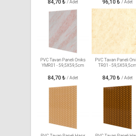
84,70
₺
96,10
₺
/ Adet
/ Adet
PVC Tavan Paneli Oniks
PVC Tavan Paneli Oni
YMR01 - 59,5X59,5cm
TR01 - 59,5X59,5c
84,70
₺
84,70
₺
/ Adet
/ Adet
PVC Tavan Paneli Hasır
PVC Tavan Paneli Has