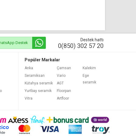
Destek hattı
hatsApp Destek
0(850) 302 57 20
Popüler Markalar
Anka
Çamsan
Kalekim
Seramiksan
Vario
Ege
seramik
Kütahya seramik
AGT
bo
Yurtbay seramik
Floorpan
Vitra
Artfloor