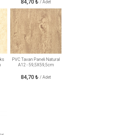
84,70
₺
/ Adet
ks
PVC Tavan Paneli Natural
m
A12 - 59,5X59,5cm
84,70
₺
/ Adet
ır