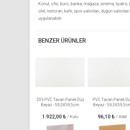
Konut, ofis, büro, banka, mağaza, sinema, tiyatro,
otel, restoran, kafe, spor salonları, düğün salonları
uygulanabilir.
BENZER ÜRÜNLER
20'li PVC Tavan Paneli Düz
PVC Tavan Paneli D
Beyaz - 59,5X59,5cm
Beyaz - 59,5X59,5c
1.922,00
₺
96,10
₺
/ Kutu
/ Adet