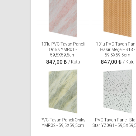
10'lu PVC Tavan Paneli
10'lu PVC Tavan Pane
Oniks YMR01 -
Hasır Meşe HS13 -
59,5X59,5cm
59,5X59,5cm
847,00
₺
847,00
₺
/ Kutu
/ Kutu
PVC Tavan Paneli Oniks
PVC Tavan Paneli Bla
YMR02 - 59,5X59,5cm
Star YZ0G1 - 59,5X59