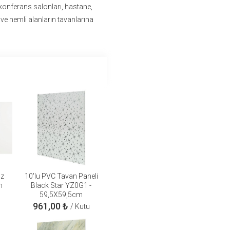
 konferans salonları, hastane,
 ve nemli alanların tavanlarına
üz
10'lu PVC Tavan Paneli
m
Black Star YZ0G1 -
59,5X59,5cm
961,00
₺
/ Kutu