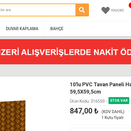
FAVORİ
DUVAR KAPLAMA
BAHÇE
10'lu PVC Tavan Paneli H
59,5X59,5cm
Ürün Kodu:
316550 -
847,00
₺
(KDV DAHİL)
1 Kutu fiyatı