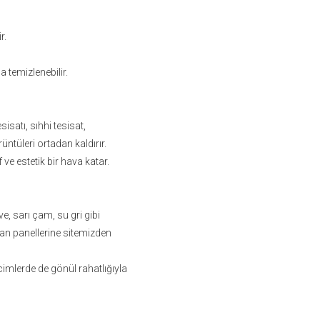
r.
a temizlenebilir.
isatı, sıhhi tesisat,
ntüleri ortadan kaldırır.
 ve estetik bir hava katar.
e, sarı çam, su gri gibi
van panellerine sitemizden
imlerde de gönül rahatlığıyla