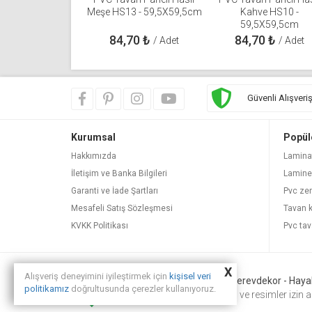
Meşe HS13 - 59,5X59,5cm
Kahve HS10 -
59,5X59,5cm
84,70
₺
84,70
₺
/ Adet
/ Adet
Güvenli Alışveri
Kurumsal
Popül
Hakkımızda
Lamina
İletişim ve Banka Bilgileri
Lamine
Garanti ve İade Şartları
Pvc ze
Mesafeli Satış Sözleşmesi
Tavan 
KVKK Politikası
Pvc tav
X
Alışveriş deneyimini iyileştirmek için
kişisel veri
© Copyright 2013 - 2025.
Yerevdekor - Hayali
politikamız
doğrultusunda çerezler kullanıyoruz.
Tüm hakları saklıdır. Görsel ve resimler izin