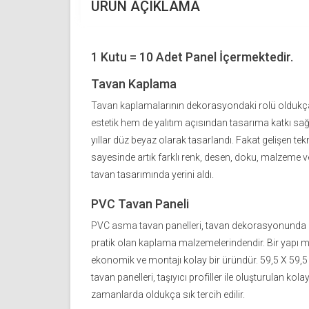
ÜRÜN AÇIKLAMA
1 Kutu = 10 Adet Panel İçermektedir.
Tavan Kaplama
Tavan kaplama
larının dekorasyondaki rolü olduk
estetik hem de yalıtım açısından tasarıma katkı sa
yıllar düz beyaz olarak tasarlandı. Fakat gelişen tek
sayesinde artık farklı renk, desen, doku, malzeme ve
tavan tasarımında yerini aldı.
PVC Tavan Paneli
PVC asma tavan panelleri
, tavan dekorasyonunda ku
pratik olan kaplama malzemelerindendir. Bir yapı 
ekonomik ve montajı kolay bir üründür. 59,5 X 59,
tavan panelleri, taşıyıcı profiller ile oluşturulan kol
zamanlarda oldukça sık tercih edilir.