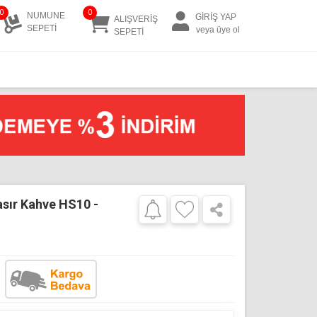
0
0
NUMUNE
GİRİŞ YAP
ALIŞVERİŞ
SEPETİ
veya üye ol
SEPETİ
asır Kahve HS10 -