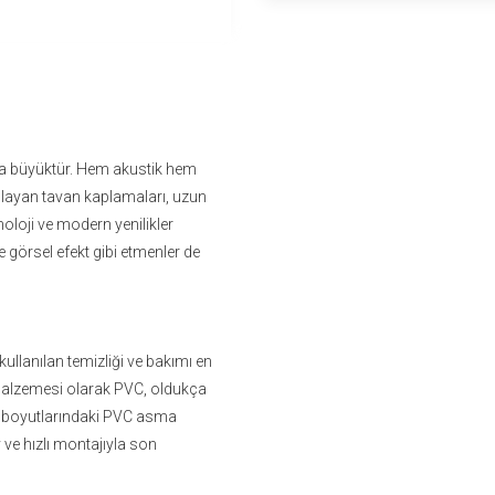
ça büyüktür. Hem akustik hem
ğlayan tavan kaplamaları, uzun
noloji ve modern yenilikler
 görsel efekt gibi etmenler de
llanılan temizliği ve bakımı en
malzemesi olarak PVC, oldukça
5 boyutlarındaki PVC asma
ay ve hızlı montajıyla son