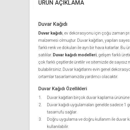
ÜRÜN AÇIKLAMA
Duvar Kağıdı
Duvar kağıdı
, ev dekorasyonu için çoğu zaman pra
malzemesi olmuştur. Duvar kağıtları, yapıları saye
farklı renk ve dokuları ile ayrı bir hava katarlar. Bu 
satılılar.
Duvar kağıdı modelleri
, gelişen farklı üret
çok farklı çeşitlerde üretilir ve sitemizde de sayıs
bulabilirsiniz. Duvar kağıtlarını evin genel dekorasy
ortamlar tasarlamanızda yardımcı olacaktır.
Duvar Kağıdı Özellikleri
Duvar kağıtları birçok duvar kaplama ürününe
Duvar kağıdı uygulamaları genelde sadece 1 g
tasarrufu sağlar.
Doğru uygulama ve doğru kullanım ile duvar kağ
kullanılabilir.