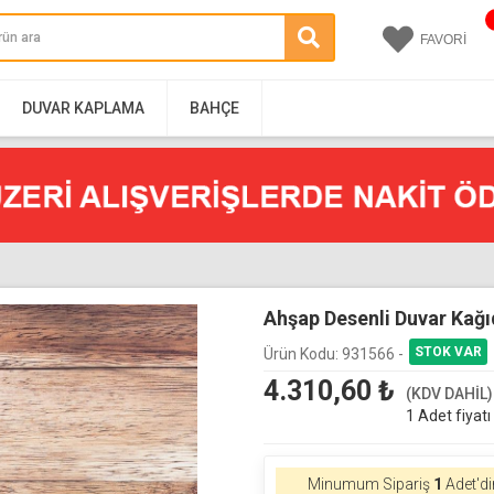
FAVORİ
DUVAR KAPLAMA
BAHÇE
Ahşap Desenli Duvar Kağı
Ürün Kodu:
931566 -
4.310,60
₺
(KDV DAHİL)
1 Adet fiyatı
Minumum Sipariş
1
Adet'di