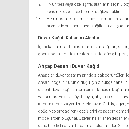
Tv ünitesi veya özelleşmiş alanlarınız için 3 b
kendinizi özel hissetmenizi sağlayacaktır.
Hem nostaljik ortamlar, hem de modern tasarı
sitemizde bulunan duvar kağıtları sizi inşaattan
Duvar Kağıdı Kullanım Alanları
İç mekânların kurtarıcısı olan duvar kağıtları; salon
çocuk odası, mutfak, restoran, kafe, ofis gibi pek ço
Ahşap Desenli Duvar Kağıdı
Ahşaplar, duvar tasarımlarında sıcak görüntüleri ile
Ahşap, doğal bir ürün olduğu için oldukça pahalı b
desenli duvar kağıtları tam bir kurtarıcıdır. Doğal 
yansıtması ve cazip fiyatlarıyla, ahşap desenli duvar
tamamlamanıza yardımcı olacaktır. Oldukça gerçekç
doğal yapısındaki renk geçişlerini ve ağacın damarla
modellerden oluşurlar. Üzerlerine eklenen desenler 
daha hareketli duvar tasarımları oluştururlar. Silinebi