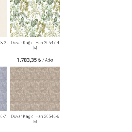
48-2
Duvar Kağıdı Han 20547-4
M
1.783,35
₺
t
/ Adet
46-7
Duvar Kağıdı Han 20546-6
M