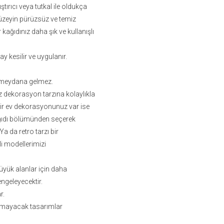
ştırıcı veya tutkal ile oldukça
zeyin pürüzsüz ve temiz
ağıdınız daha şık ve kullanışlı
lay kesilir ve uygulanır.
ma meydana gelmez.
iz dekorasyon tarzına kolaylıkla
bir ev dekorasyonunuz var ise
ağıdı bölümünden seçerek
 da retro tarzı bir
i modellerimizi
üyük alanlar için daha
ngeleyecektir.
r.
ormayacak tasarımlar