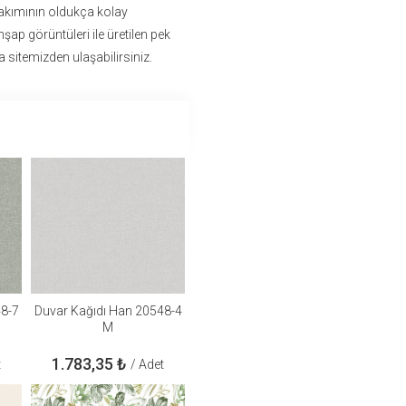
bakımının oldukça kolay
hşap görüntüleri ile üretilen pek
 sitemizden ulaşabilirsiniz.
48-7
Duvar Kağıdı Han 20548-4
M
1.783,35
₺
t
/ Adet