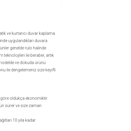
tik ve kurtarıcı duvar kaplama
sinde uygulandıkları duvara
ürünler genelde rulo halinde
im teknolojileri ile beraber, artık
ız modelde ve dokuda ürünü
onu ile dengelemeniz size keyifli
 göre oldukça ekonomiktir.
ün sürer ve size zaman
ıtları 10 yıla kadar