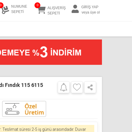
0
0
NUMUNE
GİRİŞ YAP
ALIŞVERİŞ
SEPETİ
veya üye ol
SEPETİ
dı Fındık 115 6115
r.
Teslimat süresi 2-5 iş günü arasındadır. Duvar