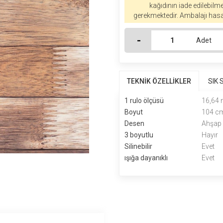
kağıdının iade edilebilm
gerekmektedir. Ambalajı hasa
-
Adet
TEKNİK ÖZELLİKLER
SIK
1 rulo ölçüsü
16,64
Boyut
104 cm
Desen
Ahşap 
3 boyutlu
Hayır
Silinebilir
Evet
ışığa dayanıklı
Evet