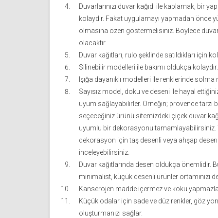
Duvarlarınızı duvar kağıdı ile kaplamak, bir yapı
kolaydır. Fakat uygulamayı yapmadan önce yü
olmasına özen göstermelisiniz. Böylece duvar k
olacaktır.
Duvar kağıtları, rulo şeklinde satıldıkları için ko
Silinebilir modelleri ile bakımı oldukça kolaydır.
Işığa dayanıklı modelleri ile renklerinde sol
Sayısız model, doku ve deseni ile hayal ettiğin
uyum sağlayabilirler. Örneğin; provence tarzı 
seçeceğiniz ürünü sitemizdeki çiçek duvar k
uyumlu bir dekorasyonu tamamlayabilirsiniz. Ya
dekorasyon için taş desenli veya ahşap desenl
inceleyebilirsiniz.
Duvar kağıtlarında desen oldukça önemlidir. B
minimalist, küçük desenli ürünler ortamınızı de
Kanserojen madde içermez ve koku yapmazla
Küçük odalar için sade ve düz renkler, göz y
oluşturmanızı sağlar.