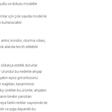
oyutlu ve dokulu modeller
mlar için çok sayıda model ile
 kurtaracaktır.
, antre, koridor, oturma odası,
k alanda tercih edilebilir.
 oldukça estetik dururlar.
ir üründür bu nedenle ahşap
ahşabın eşsiz görüntüsünü
 kağıtları, tasarımınızı
i üretilen bu ürünler, ahşabın
rını birebir yansıtan
veya farklı renkler sayesinde de
lir ve ışığa dayanıklı bu