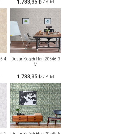
1.783,35
₺
t
/ Adet
46-4
Duvar Kağıdı Han 20546-3
M
1.783,35
₺
t
/ Adet
46-1
Duvar Kağıdı Han 20545-6