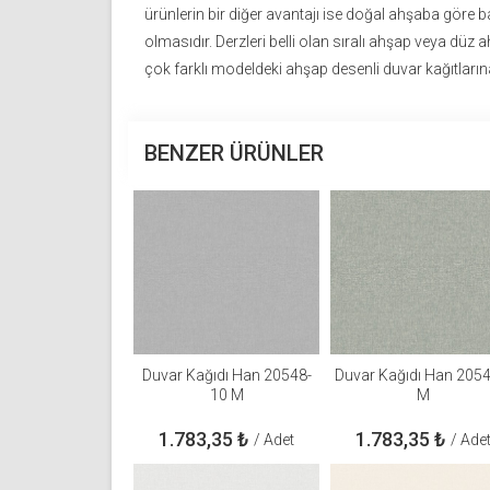
ürünlerin bir diğer avantajı ise doğal ahşaba göre 
olmasıdır. Derzleri belli olan sıralı ahşap veya düz a
çok farklı modeldeki ahşap desenli duvar kağıtlarına
BENZER ÜRÜNLER
Duvar Kağıdı Han 20548-
Duvar Kağıdı Han 205
10 M
M
1.783,35
₺
1.783,35
₺
/ Adet
/ Ade