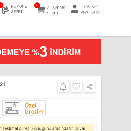
0
0
NUMUNE
GİRİŞ YAP
ALIŞVERİŞ
SEPETİ
veya üye ol
SEPETİ
031
r.
Teslimat süresi 2-5 iş günü arasındadır. Duvar