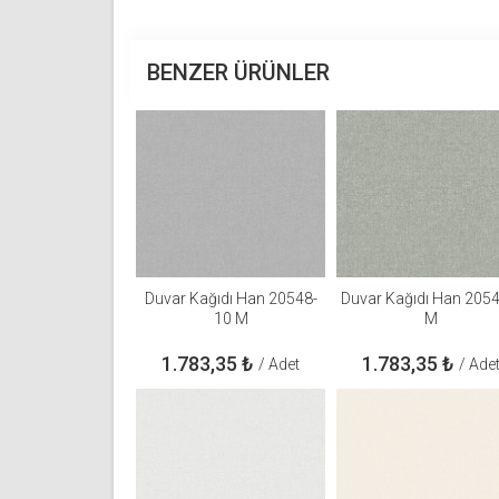
BENZER ÜRÜNLER
Duvar Kağıdı Han 20548-
Duvar Kağıdı Han 205
10 M
M
1.783,35
₺
1.783,35
₺
/ Adet
/ Ade