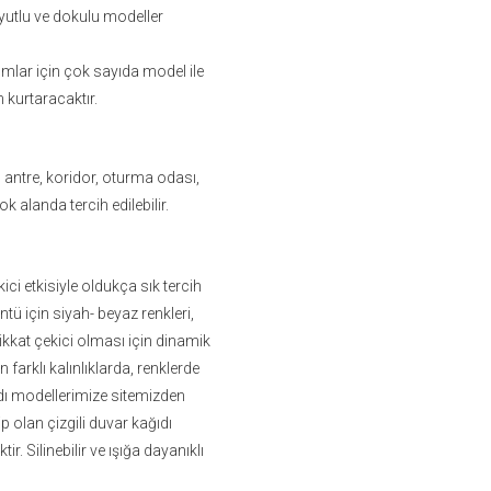
oyutlu ve dokulu modeller
mlar için çok sayıda model ile
 kurtaracaktır.
, antre, koridor, oturma odası,
k alanda tercih edilebilir.
i etkisiyle oldukça sık tercih
tü için siyah- beyaz renkleri,
ikkat çekici olması için dinamik
n farklı kalınlıklarda, renklerde
ıdı modellerimize sitemizden
p olan çizgili duvar kağıdı
. Silinebilir ve ışığa dayanıklı