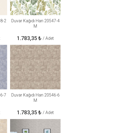
48-2
Duvar Kağıdı Han 20547-4
M
1.783,35
₺
t
/ Adet
46-7
Duvar Kağıdı Han 20546-6
M
1.783,35
₺
t
/ Adet