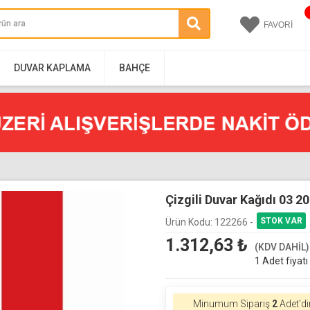
FAVORİ
DUVAR KAPLAMA
BAHÇE
Çizgili Duvar Kağıdı 03 2
Ürün Kodu:
122266 -
1.312,63
₺
(KDV DAHİL)
1 Adet fiyatı
Minumum Sipariş
2
Adet'di