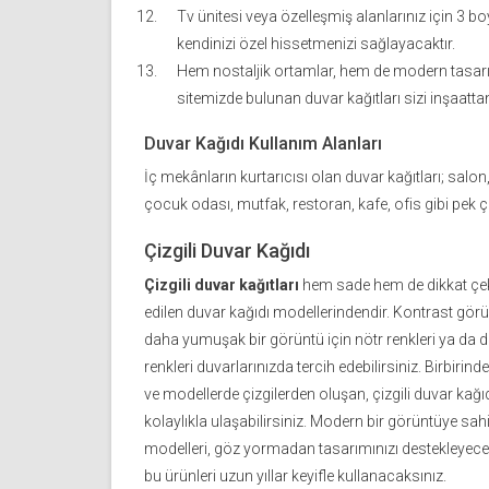
Tv ünitesi veya özelleşmiş alanlarınız için 3 b
kendinizi özel hissetmenizi sağlayacaktır.
Hem nostaljik ortamlar, hem de modern tasarı
sitemizde bulunan duvar kağıtları sizi inşaattan
Duvar Kağıdı Kullanım Alanları
İç mekânların kurtarıcısı olan duvar kağıtları; salon
çocuk odası, mutfak, restoran, kafe, ofis gibi pek ço
Çizgili Duvar Kağıdı
Çizgili duvar kağıtları
hem sade hem de dikkat çekic
edilen duvar kağıdı modellerindendir. Kontrast görün
daha yumuşak bir görüntü için nötr renkleri ya da d
renkleri duvarlarınızda tercih edebilirsiniz. Birbirinde
ve modellerde çizgilerden oluşan, çizgili duvar kağ
kolaylıkla ulaşabilirsiniz. Modern bir görüntüye sahi
modelleri, göz yormadan tasarımınızı destekleyecektir
bu ürünleri uzun yıllar keyifle kullanacaksınız.