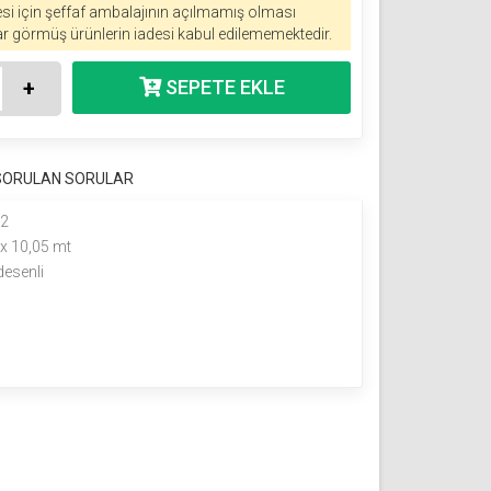
esi için şeffaf ambalajının açılmamış olması
r görmüş ürünlerin iadesi kabul edilememektedir.
+
 SORULAN SORULAR
m2
x 10,05 mt
 desenli