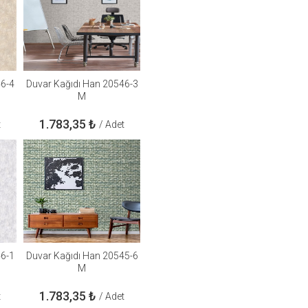
46-4
Duvar Kağıdı Han 20546-3
M
1.783,35
₺
t
/ Adet
46-1
Duvar Kağıdı Han 20545-6
M
1.783,35
₺
t
/ Adet