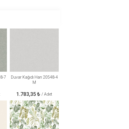
48-7
Duvar Kağıdı Han 20548-4
M
1.783,35
₺
t
/ Adet