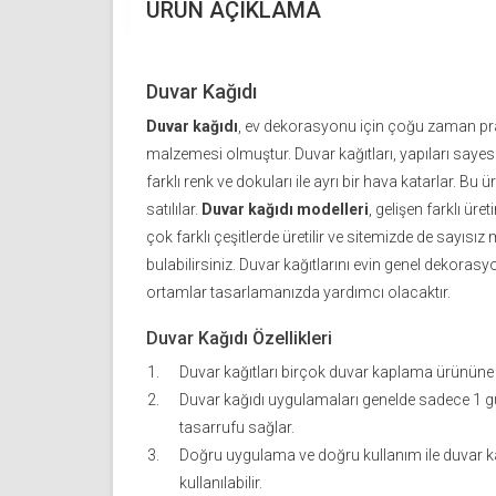
ÜRÜN AÇIKLAMA
Duvar Kağıdı
Duvar kağıdı
, ev dekorasyonu için çoğu zaman pra
malzemesi olmuştur. Duvar kağıtları, yapıları saye
farklı renk ve dokuları ile ayrı bir hava katarlar. Bu 
satılılar.
Duvar kağıdı modelleri
, gelişen farklı üret
çok farklı çeşitlerde üretilir ve sitemizde de sayıs
bulabilirsiniz. Duvar kağıtlarını evin genel dekorasy
ortamlar tasarlamanızda yardımcı olacaktır.
Duvar Kağıdı Özellikleri
Duvar kağıtları birçok duvar kaplama ürününe
Duvar kağıdı uygulamaları genelde sadece 1 g
tasarrufu sağlar.
Doğru uygulama ve doğru kullanım ile duvar kağ
kullanılabilir.