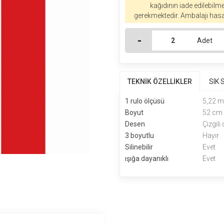
kağıdının iade edilebilm
gerekmektedir. Ambalajı hasa
-
Adet
TEKNİK ÖZELLİKLER
SIK
1 rulo ölçüsü
5,22 
Boyut
52 cm 
Desen
Çizgili
3 boyutlu
Hayır
Silinebilir
Evet
ışığa dayanıklı
Evet