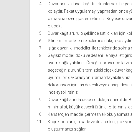
Duvarlarınızı duvar kağıdı ile kaplamak, bir yapı
kolaydır. Fakat uygulamayı yapmadan önce yü
olmasına özen göstermelisiniz. Böylece duvar k
olacaktır.
Duvar kağıtları, rulo şeklinde satıldıkları için ko
Silinebilir modelleri ile bakımı oldukça kolaydır.
Işığa dayanıklı modelleri ile renklerinde sol
Sayısız model, doku ve deseni ile hayal ettiğin
uyum sağlayabilirler. Örneğin; provence tarzı 
seçeceğiniz ürünü sitemizdeki çiçek duvar k
uyumlu bir dekorasyonu tamamlayabilirsiniz. Ya
dekorasyon için taş desenli veya ahşap desenl
inceleyebilirsiniz.
Duvar kağıtlarında desen oldukça önemlidir. B
minimalist, küçük desenli ürünler ortamınızı de
Kanserojen madde içermez ve koku yapmazla
Küçük odalar için sade ve düz renkler, göz y
oluşturmanızı sağlar.