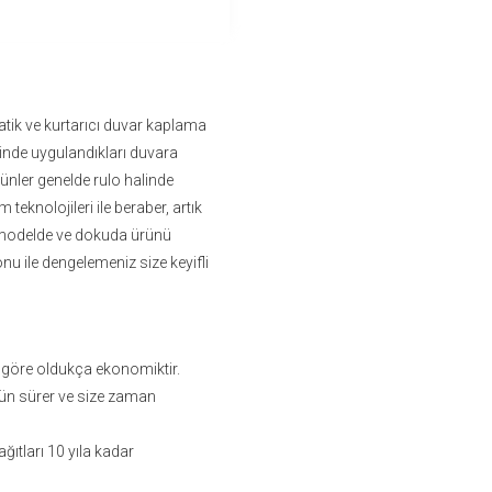
tik ve kurtarıcı duvar kaplama
sinde uygulandıkları duvara
ürünler genelde rulo halinde
im teknolojileri ile beraber, artık
ız modelde ve dokuda ürünü
onu ile dengelemeniz size keyifli
 göre oldukça ekonomiktir.
ün sürer ve size zaman
ıtları 10 yıla kadar