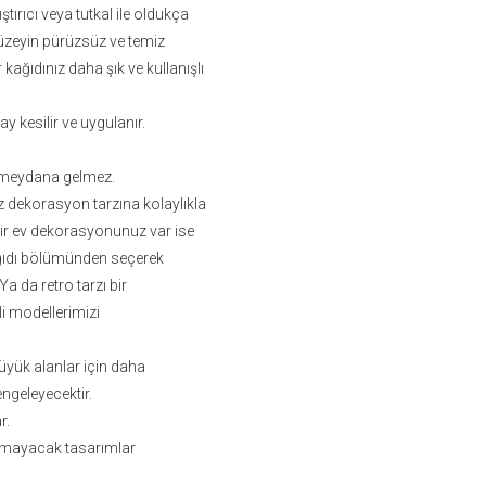
ştırıcı veya tutkal ile oldukça
zeyin pürüzsüz ve temiz
ağıdınız daha şık ve kullanışlı
lay kesilir ve uygulanır.
ma meydana gelmez.
iz dekorasyon tarzına kolaylıkla
bir ev dekorasyonunuz var ise
ağıdı bölümünden seçerek
 da retro tarzı bir
i modellerimizi
üyük alanlar için daha
ngeleyecektir.
r.
ormayacak tasarımlar