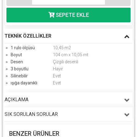
TEKNIK ÖZELLIKLER
1 rulo ölçüsü
10,45 m2
Boyut
104 cm x 10,05 mt
Desen
Çizgili desenli
3 boyutlu
Hayır
Silinebilir
Evet
ışığa dayanıklı
Evet
AÇIKLAMA
SIK SORULAN SORULAR
BENZER ÜRÜNLER