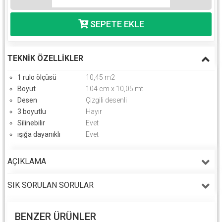
TEKNIK ÖZELLIKLER
1 rulo ölçüsü
10,45 m2
Boyut
104 cm x 10,05 mt
Desen
Çizgili desenli
3 boyutlu
Hayır
Silinebilir
Evet
ışığa dayanıklı
Evet
AÇIKLAMA
SIK SORULAN SORULAR
BENZER ÜRÜNLER