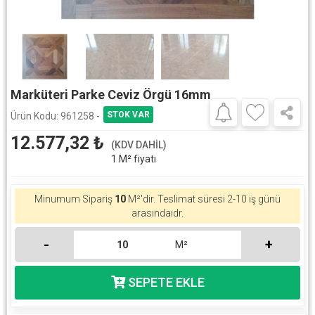
Marküteri Parke Ceviz Örgü 16mm
Ürün Kodu:
961258 -
12.577,32
₺
(KDV DAHİL)
1 M² fiyatı
Minumum Sipariş
10
M²'dir. Teslimat süresi 2-10 iş günü
arasındaıdr.
-
+
M²