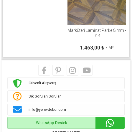
Marküteri Laminat Parke 8 mm -
014
1.463,00
₺
/ M²
Güvenli Alışveriş
Sık Sorulan Sorular
info@yerevdekor.com
WhatsApp Destek