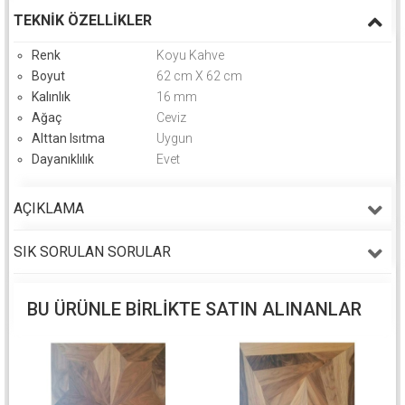
TEKNIK ÖZELLIKLER
Renk
Koyu Kahve
Boyut
62 cm X 62 cm
Kalınlık
16 mm
Ağaç
Ceviz
Alttan Isıtma
Uygun
Dayanıklılık
Evet
AÇIKLAMA
SIK SORULAN SORULAR
BU ÜRÜNLE BIRLIKTE SATIN ALINANLAR