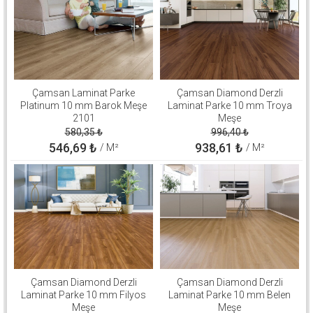
Çamsan Laminat Parke
Çamsan Diamond Derzli
Platinum 10 mm Barok Meşe
Laminat Parke 10 mm Troya
2101
Meşe
580,35
₺
996,40
₺
546,69
₺
938,61
₺
/ M²
/ M²
Çamsan Diamond Derzli
Çamsan Diamond Derzli
Laminat Parke 10 mm Filyos
Laminat Parke 10 mm Belen
Meşe
Meşe