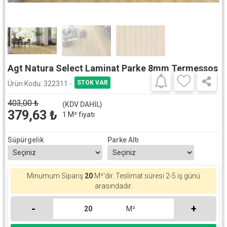
Agt Natura Select Laminat Parke 8mm Termessos
Ürün Kodu:
322311 -
403,00
₺
(KDV DAHİL)
379,63
₺
1 M² fiyatı
Süpürgelik
Parke Altı
Minumum Sipariş
20
M²'dir.
Teslimat süresi 2-5 iş günü
arasındadır.
-
+
M²