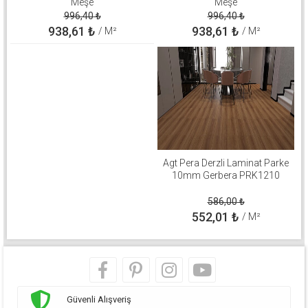
Meşe
Meşe
996,40
₺
996,40
₺
938,61
₺
938,61
₺
/ M²
/ M²
Agt Pera Derzli Laminat Parke
10mm Gerbera PRK1210
586,00
₺
552,01
₺
/ M²
Güvenli Alışveriş