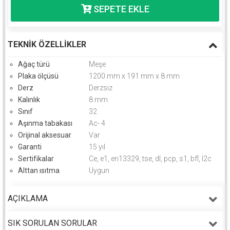
TEKNIK ÖZELLIKLER
Ağaç türü
Meşe
Plaka ölçüsü
1200 mm x 191 mm x 8 mm
Derz
Derzsiz
Kalınlık
8 mm
Sınıf
32
Aşınma tabakası
Ac- 4
Orijinal aksesuar
Var
Garanti
15 yıl
Sertifikalar
Ce, e1, en13329, tse, dl, pcp, s1, bfl, l2c
Alttan ısıtma
Uygun
AÇIKLAMA
SIK SORULAN SORULAR