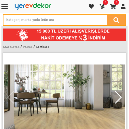
0
0
/
/
ANA SAYFA
PARKE
LAMINAT