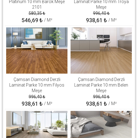
Platinum 10 mm Barok Meşe
Laminat Parke 10 mm Troya
2101
Meşe
580,35
₺
996,40
₺
546,69
₺
938,61
₺
/ M²
/ M²
Çamsan Diamond Derzli
Çamsan Diamond Derzli
Laminat Parke 10 mm Filyos
Laminat Parke 10 mm Belen
Meşe
Meşe
996,40
₺
996,40
₺
938,61
₺
938,61
₺
/ M²
/ M²