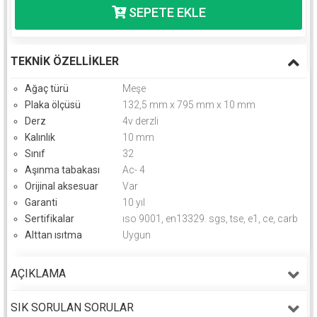
TEKNIK ÖZELLIKLER
Ağaç türü
Meşe
Plaka ölçüsü
132,5 mm x 795 mm x 10 mm
Derz
4v derzli
Kalınlık
10 mm
Sınıf
32
Aşınma tabakası
Ac- 4
Orijinal aksesuar
Var
Garanti
10 yıl
Sertifikalar
ıso 9001, en13329. sgs, tse, e1, ce, carb
Alttan ısıtma
Uygun
AÇIKLAMA
SIK SORULAN SORULAR