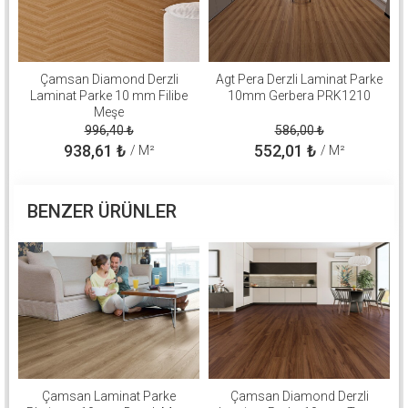
Çamsan Diamond Derzli
Agt Pera Derzli Laminat Parke
Laminat Parke 10 mm Filibe
10mm Gerbera PRK1210
Meşe
996,40
₺
586,00
₺
938,61
₺
552,01
₺
/ M²
/ M²
BENZER ÜRÜNLER
Çamsan Laminat Parke
Çamsan Diamond Derzli