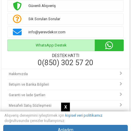
Güvenli Alışveriş
Sık Sorulan Sorular
info@yerevdekor.com
WhatsApp Destek
DESTEK HATTI
0(850) 302 57 20
Hakkımızda
İletişim ve Banka Bilgileri
Garanti ve İade Şartları
Mesafeli Satış Sözleşmesi
X
Alışveriş deneyimini iyileştirmek için
kişisel veri politikamız
KVKK Politikası
doğrultusunda çerezler kullanıyoruz.
© Copyright 2013 - 2025.
Anladım