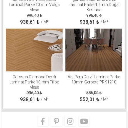
Laminat Parke 10 mm Volga
Laminat Parke 10 mm Doğal
Meşe
Kestane
996,40
₺
996,40
₺
938,61
₺
938,61
₺
/ M²
/ M²
Çamsan Diamond Derzli
Agt Pera Derzli Laminat Parke
Laminat Parke 10 mm Filibe
10mm Gerbera PRK1210
Meşe
996,40
₺
586,00
₺
938,61
₺
552,01
₺
/ M²
/ M²