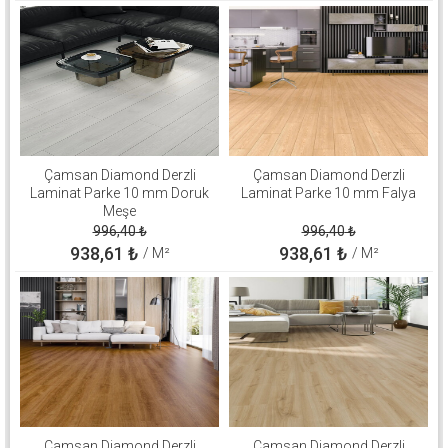
Çamsan Diamond Derzli
Çamsan Diamond Derzli
Laminat Parke 10 mm Doruk
Laminat Parke 10 mm Falya
Meşe
996,40
₺
996,40
₺
938,61
₺
938,61
₺
/ M²
/ M²
Çamsan Diamond Derzli
Çamsan Diamond Derzli