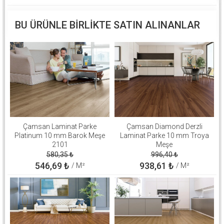
BU ÜRÜNLE BIRLIKTE SATIN ALINANLAR
Çamsan Laminat Parke
Çamsan Diamond Derzli
Platinum 10 mm Barok Meşe
Laminat Parke 10 mm Troya
2101
Meşe
580,35
₺
996,40
₺
546,69
₺
938,61
₺
/ M²
/ M²