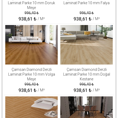
Laminat Parke 10 mm Doruk
Laminat Parke 10 mm Falya
Meşe
996,40
₺
996,40
₺
938,61
₺
938,61
₺
/ M²
/ M²
Çamsan Diamond Derzli
Çamsan Diamond Derzli
Laminat Parke 10 mm Volga
Laminat Parke 10 mm Doğal
Meşe
Kestane
996,40
₺
996,40
₺
938,61
₺
938,61
₺
/ M²
/ M²