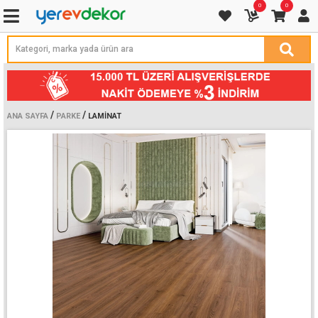
0
0
/
/
ANA SAYFA
PARKE
LAMINAT