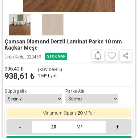
Çamsan Diamond Derzli Laminat Parke 10 mm
Kaçkar Meşe
Ürün Kodu:
323459 -
996,40
₺
(KDV DAHİL)
938,61
₺
1 M² fiyatı
Süpürgelik
Parke Altı
Minumum Sipariş
20
M²'dir.
-
+
M²