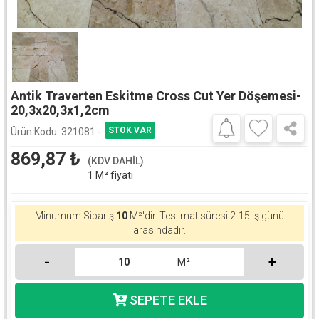
Antik Traverten Eskitme Cross Cut Yer Döşemesi-
20,3x20,3x1,2cm
Ürün Kodu:
321081 -
869,87
₺
(KDV DAHİL)
1 M² fiyatı
Minumum Sipariş
10
M²'dir.
Teslimat süresi 2-15 iş günü
arasındadır.
-
+
M²