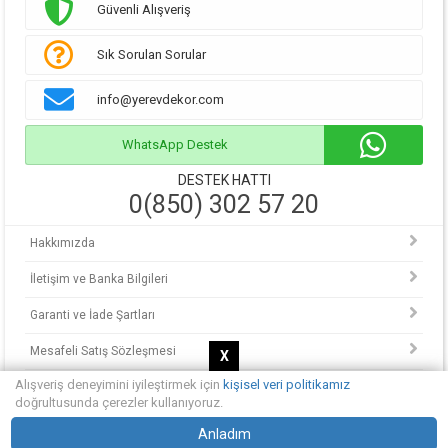
Güvenli Alışveriş
Sık Sorulan Sorular
info@yerevdekor.com
WhatsApp Destek
DESTEK HATTI
0(850) 302 57 20
Hakkımızda
İletişim ve Banka Bilgileri
Garanti ve İade Şartları
Mesafeli Satış Sözleşmesi
X
Alışveriş deneyimini iyileştirmek için
kişisel veri politikamız
KVKK Politikası
doğrultusunda çerezler kullanıyoruz.
© Copyright 2013 - 2025.
Anladım
Yerevdekor - Hayalinizdeki evi tasarlayın.