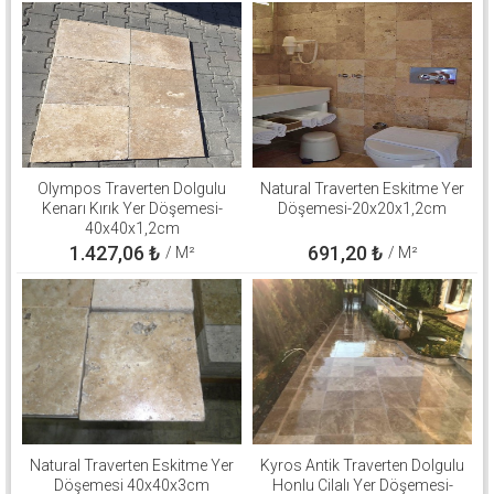
Olympos Traverten Dolgulu
Natural Traverten Eskitme Yer
Kenarı Kırık Yer Döşemesi-
Döşemesi-20x20x1,2cm
40x40x1,2cm
1.427,06
₺
691,20
₺
/ M²
/ M²
Natural Traverten Eskitme Yer
Kyros Antik Traverten Dolgulu
Döşemesi 40x40x3cm
Honlu Cilalı Yer Döşemesi-