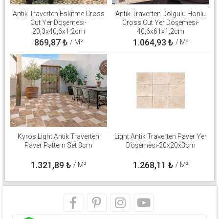
Antik Traverten Eskitme Cross
Antik Traverten Dolgulu Honlu
Cut Yer Döşemesi-
Cross Cut Yer Döşemesi-
20,3x40,6x1,2cm
40,6x61x1,2cm
869,87
₺
1.064,93
₺
/ M²
/ M²
Kyros Light Antik Traverten
Light Antik Traverten Paver Yer
Paver Pattern Set 3cm
Döşemesi-20x20x3cm
1.321,89
₺
1.268,11
₺
/ M²
/ M²