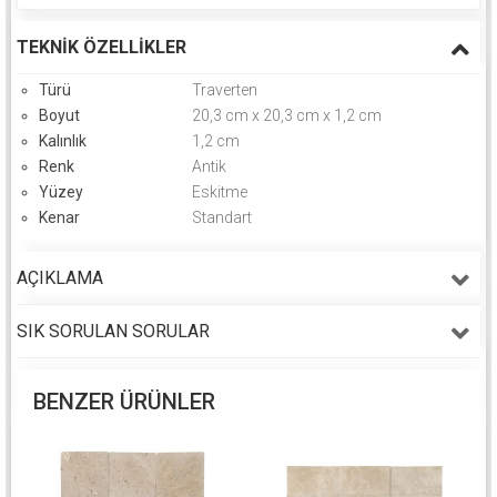
TEKNIK ÖZELLIKLER
Türü
Traverten
Boyut
20,3 cm x 20,3 cm x 1,2 cm
Kalınlık
1,2 cm
Renk
Antik
Yüzey
Eskitme
Kenar
Standart
AÇIKLAMA
SIK SORULAN SORULAR
BENZER ÜRÜNLER