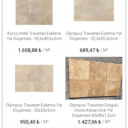
Kyros Antik Traverten Eskitme
Olympos Traverten Eskitme Yer
Yer Döşemesi - 40,6x40,6x3cm
Döşemesi - 20,3x40,3x3cm
1.658,88
₺
689,47
₺
/ M²
/ M²
Olympos Traverten Eskitme Yer
Olympos Traverten Dolgulu
Döşemesi - 20x20x3cm
Honlu Kenarı Kırık Yer
Döşemesi-40x40x1,2cm
950,40
₺
1.427,06
₺
/ M²
/ M²