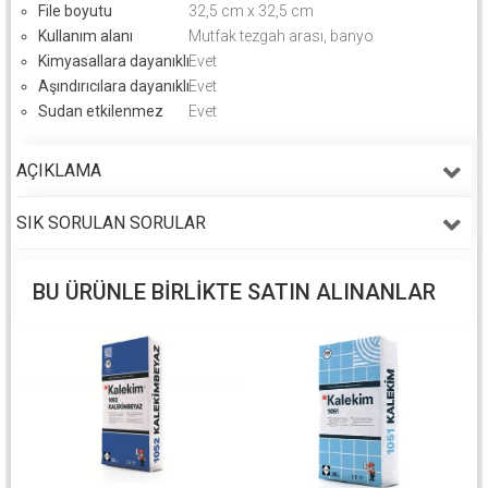
File boyutu
32,5 cm x 32,5 cm
Kullanım alanı
Mutfak tezgah arası, banyo
Kimyasallara dayanıklı
Evet
Aşındırıcılara dayanıklı
Evet
Sudan etkilenmez
Evet
AÇIKLAMA
SIK SORULAN SORULAR
BU ÜRÜNLE BIRLIKTE SATIN ALINANLAR