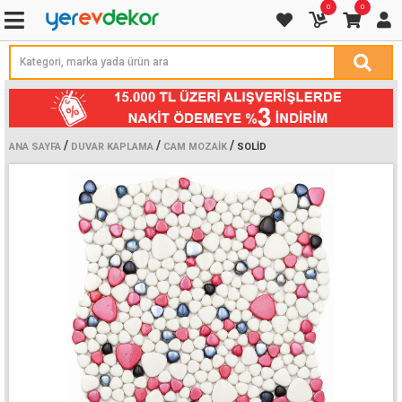
0
0
/
/
/
ANA SAYFA
DUVAR KAPLAMA
CAM MOZAIK
SOLID