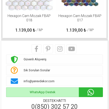
Hexagon Cam Mozaik FBAP
Hexagon Cam Mozaik FBAP
018
017
1.139,00
₺
1.139,00
₺
/ M²
/ M²
Güvenli Alışveriş
Sık Sorulan Sorular
info@yerevdekor.com
WhatsApp Destek
DESTEK HATTI
0(850) 302 57 20