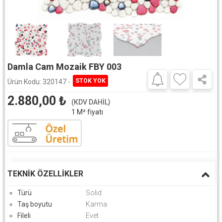
Damla Cam Mozaik FBY 003
Ürün Kodu:
320147 -
2.880,00
₺
(KDV DAHİL)
1 M² fiyatı
TEKNIK ÖZELLIKLER
Türü
Solid
Taş boyutu
Karma
Fileli
Evet