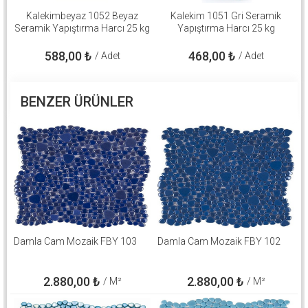
Kalekimbeyaz 1052 Beyaz
Kalekim 1051 Gri Seramik
Seramik Yapıştırma Harcı 25 kg
Yapıştırma Harcı 25 kg
588,00
₺
468,00
₺
/ Adet
/ Adet
BENZER ÜRÜNLER
Damla Cam Mozaik FBY 103
Damla Cam Mozaik FBY 102
2.880,00
₺
2.880,00
₺
/ M²
/ M²