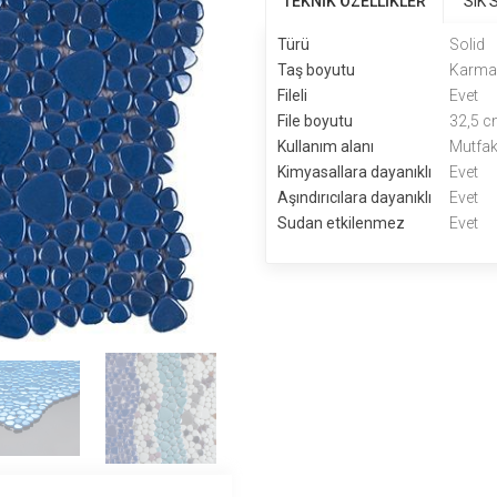
TEKNİK ÖZELLİKLER
SIK
Türü
Solid
Taş boyutu
Karm
Fileli
Evet
File boyutu
32,5 c
Kullanım alanı
Mutfak
Kimyasallara dayanıklı
Evet
Aşındırıcılara dayanıklı
Evet
Sudan etkilenmez
Evet