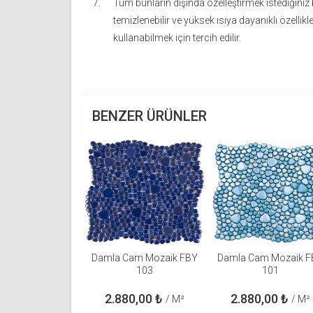
Tüm bunların dışında özelleştirmek istediğiniz
temizlenebilir ve yüksek ısıya dayanıklı özellikl
kullanabilmek için tercih edilir.
BENZER ÜRÜNLER
Damla Cam Mozaik FBY
Damla Cam Mozaik F
103
101
2.880,00
₺
2.880,00
₺
/ M²
/ M²