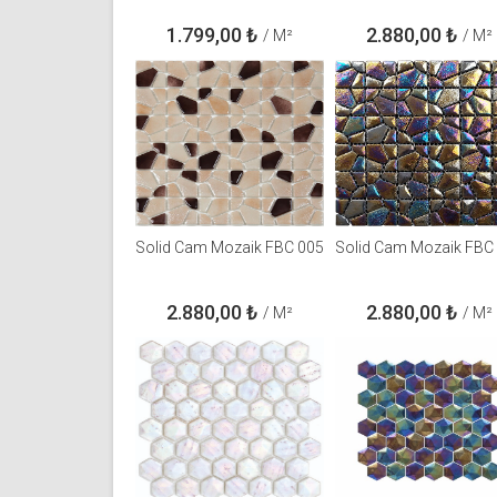
1.799,00
₺
2.880,00
₺
/ M²
/ M²
Solid Cam Mozaik FBC 005
Solid Cam Mozaik FBC
2.880,00
₺
2.880,00
₺
/ M²
/ M²