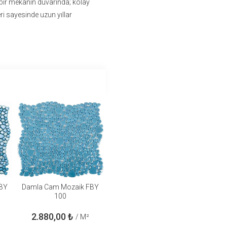
 bir mekânın duvarında; kolay
eri sayesinde uzun yıllar
BY
Damla Cam Mozaik FBY
100
2.880,00
₺
/ M²