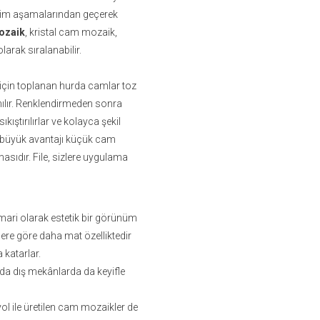
retim aşamalarından geçerek
ozaik
, kristal cam mozaik,
rak sıralanabilir.
için toplanan hurda camlar toz
anılır. Renklendirmeden sonra
kıştırılırlar ve kolayca şekil
n en büyük avantajı küçük cam
masıdır. File, sizlere uygulama
ari olarak estetik bir görünüm
ere göre daha mat özelliktedir
 katarlar.
da dış mekânlarda da keyifle
yol ile üretilen cam mozaikler de