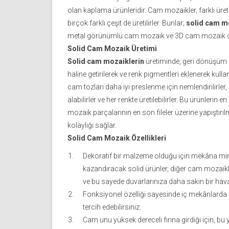
olan kaplama ürünleridir. Cam mozaikler, farklı ü
birçok farklı çeşit de üretilirler. Bunlar;
solid cam m
metal görünümlü cam mozaik ve 3D cam mozaik ola
Solid Cam Mozaik Üretimi
Solid cam mozaiklerin
üretiminde, geri dönüşüm 
haline getirilerek ve renk pigmentleri eklenerek kull
cam tozları daha iyi preslenme için nemlendirilirler, sı
alabilirler ve her renkte üretilebilirler. Bu ürünleri
mozaik parçalarının en son fileler üzerine yapıştırıl
kolaylığı sağlar.
Solid Cam Mozaik Özellikleri
Dekoratif bir malzeme olduğu için mekâna mim
kazandıracak solid ürünler, diğer cam mozaikl
ve bu sayede duvarlarınıza daha sakin bir hava
Fonksiyonel özelliği sayesinde iç mekânlarda 
tercih edebilirsiniz.
Cam unu yüksek dereceli fırına girdiği için, bu 