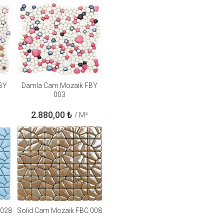
BY
Damla Cam Mozaik FBY
003
2.880,00
₺
/ M²
 028
Solid Cam Mozaik FBC 008