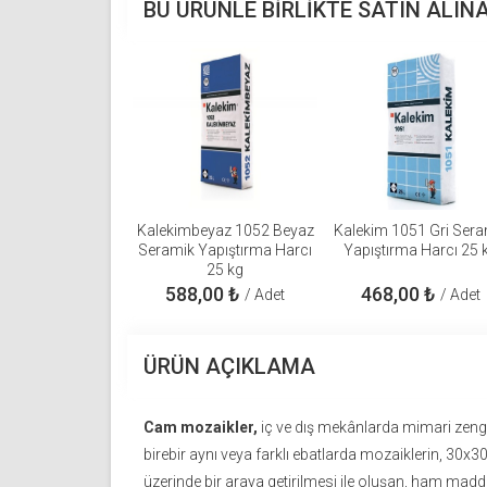
BU ÜRÜNLE BIRLIKTE SATIN ALIN
Kalekimbeyaz 1052 Beyaz
Kalekim 1051 Gri Sera
Seramik Yapıştırma Harcı
Yapıştırma Harcı 25 
25 kg
588,00
₺
468,00
₺
/ Adet
/ Adet
ÜRÜN AÇIKLAMA
Cam mozaikler,
iç ve dış mekânlarda mimari zengin
birebir aynı veya farklı ebatlarda mozaiklerin, 30x3
üzerinde bir araya getirilmesi ile oluşan, ham ma