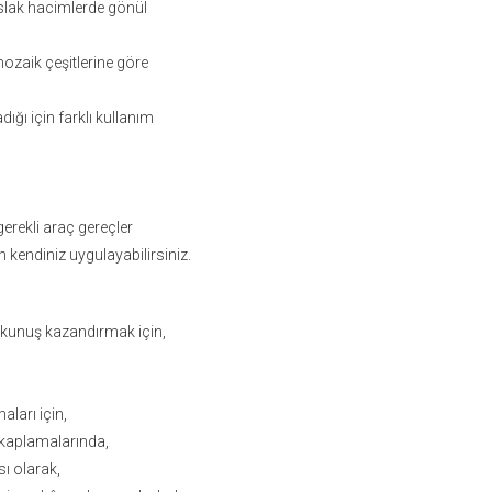
ıslak hacimlerde gönül
ozaik çeşitlerine göre
ığı için farklı kullanım
gerekli araç gereçler
kendiniz uygulayabilirsiniz.
okunuş kazandırmak için,
ları için,
n kaplamalarında,
sı olarak,