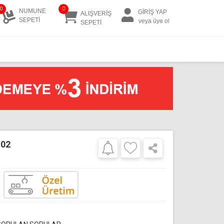
0
0
NUMUNE
GİRİŞ YAP
ALIŞVERİŞ
SEPETİ
veya üye ol
SEPETİ
102