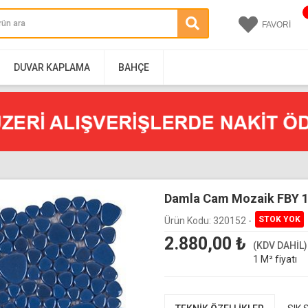
FAVORİ
DUVAR KAPLAMA
BAHÇE
Damla Cam Mozaik FBY 
Ürün Kodu:
320152 -
2.880,00
₺
(KDV DAHİL)
1 M² fiyatı