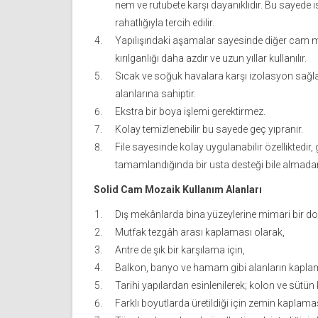
nem ve rutubete karşı dayanıklıdır. Bu sayede 
rahatlığıyla tercih edilir.
Yapılışındaki aşamalar sayesinde diğer cam m
kırılganlığı daha azdır ve uzun yıllar kullanılır.
Sıcak ve soğuk havalara karşı izolasyon sağlad
alanlarına sahiptir.
Ekstra bir boya işlemi gerektirmez.
Kolay temizlenebilir bu sayede geç yıpranır.
File sayesinde kolay uygulanabilir özelliktedir, 
tamamlandığında bir usta desteği bile almadan 
Solid Cam Mozaik Kullanım Alanları
Dış mekânlarda bina yüzeylerine mimari bir d
Mutfak tezgâh arası kaplaması olarak,
Antre de şık bir karşılama için,
Balkon, banyo ve hamam gibi alanların kaplama
Tarihi yapılardan esinlenilerek; kolon ve sütü
Farklı boyutlarda üretildiği için zemin kaplama