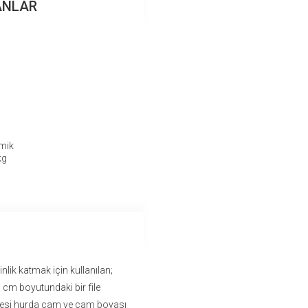
ANLAR
mik
kg
lik katmak için kullanılan;
0 cm boyutundaki bir file
ddesi hurda cam ve cam boyası