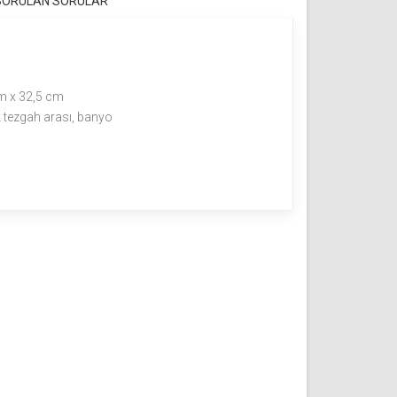
 SORULAN SORULAR
a
m x 32,5 cm
 tezgah arası, banyo