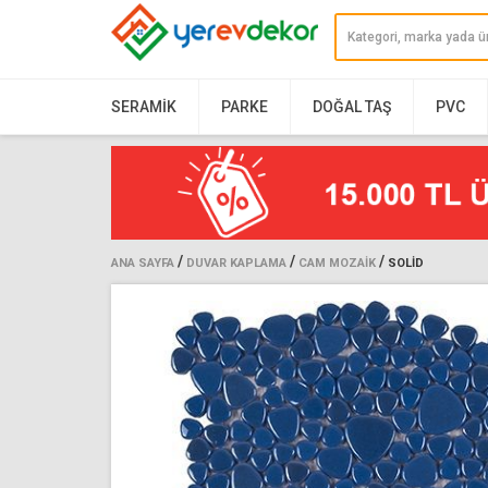
SERAMIK
PARKE
DOĞAL TAŞ
PVC
/
/
/
ANA SAYFA
DUVAR KAPLAMA
CAM MOZAIK
SOLID