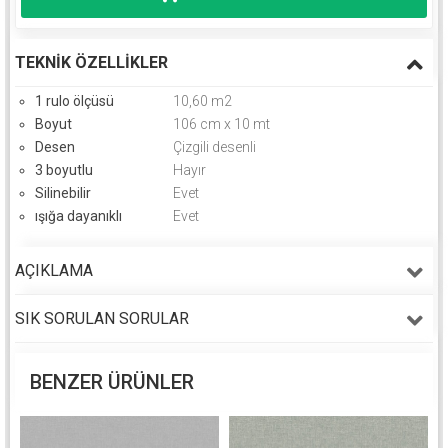
TEKNIK ÖZELLIKLER
1 rulo ölçüsü
10,60 m2
Boyut
106 cm x 10 mt
Desen
Çizgili desenli
3 boyutlu
Hayır
Silinebilir
Evet
ışığa dayanıklı
Evet
AÇIKLAMA
SIK SORULAN SORULAR
BENZER ÜRÜNLER