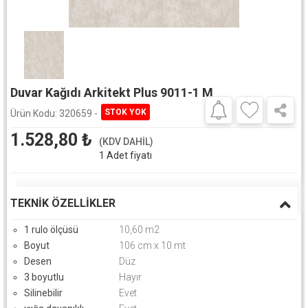
Duvar Kağıdı Arkitekt Plus 9011-1 M
Ürün Kodu:
320659 -
1.528,80
₺
(KDV DAHİL)
1 Adet fiyatı
TEKNIK ÖZELLIKLER
1 rulo ölçüsü
10,60 m2
Boyut
106 cm x 10 mt
Desen
Düz
3 boyutlu
Hayır
Silinebilir
Evet