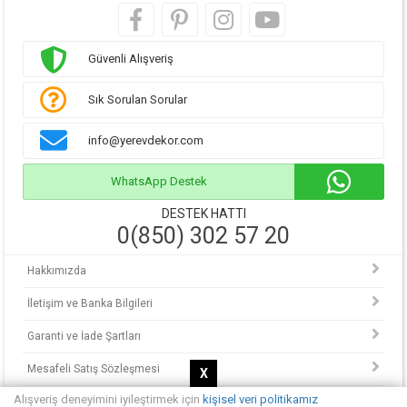
Güvenli Alışveriş
Sık Sorulan Sorular
info@yerevdekor.com
WhatsApp Destek
DESTEK HATTI
0(850) 302 57 20
Hakkımızda
İletişim ve Banka Bilgileri
Garanti ve İade Şartları
Mesafeli Satış Sözleşmesi
X
Alışveriş deneyimini iyileştirmek için
kişisel veri politikamız
KVKK Politikası