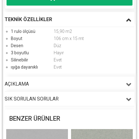
TEKNIK ÖZELLIKLER
1 rulo ölçüsü
15,90 m2
Boyut
106 cm x 15 mt
Desen
Düz
3 boyutlu
Hayır
Silinebilir
Evet
ışığa dayanıklı
Evet
AÇIKLAMA
SIK SORULAN SORULAR
BENZER ÜRÜNLER