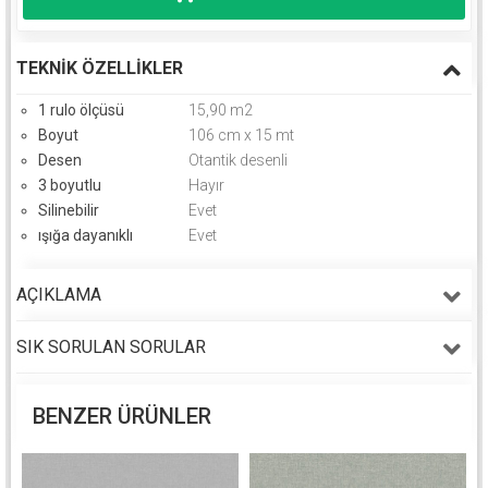
TEKNIK ÖZELLIKLER
1 rulo ölçüsü
15,90 m2
Boyut
106 cm x 15 mt
Desen
Otantik desenli
3 boyutlu
Hayır
Silinebilir
Evet
ışığa dayanıklı
Evet
AÇIKLAMA
SIK SORULAN SORULAR
BENZER ÜRÜNLER