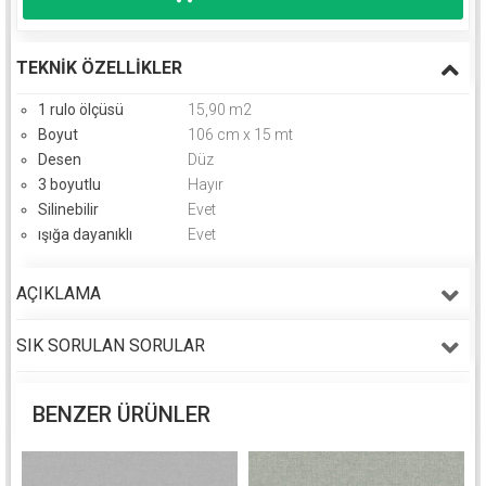
TEKNIK ÖZELLIKLER
1 rulo ölçüsü
15,90 m2
Boyut
106 cm x 15 mt
Desen
Düz
3 boyutlu
Hayır
Silinebilir
Evet
ışığa dayanıklı
Evet
AÇIKLAMA
SIK SORULAN SORULAR
BENZER ÜRÜNLER