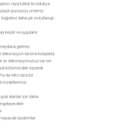
ştırıcı veya tutkal ile oldukça
zeyin pürüzsüz ve temiz
ağıdınız daha şık ve kullanışlı
lay kesilir ve uygulanır.
ma meydana gelmez.
iz dekorasyon tarzına kolaylıkla
bir ev dekorasyonunuz var ise
ağıdı bölümünden seçerek
 da retro tarzı bir
i modellerimizi
üyük alanlar için daha
ngeleyecektir.
r.
ormayacak tasarımlar