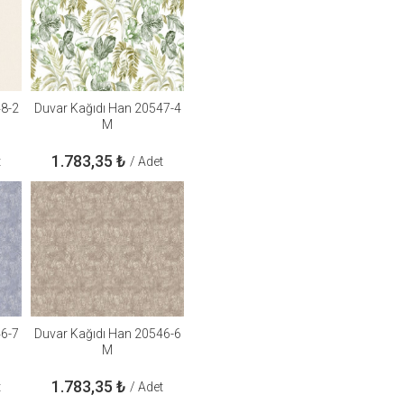
48-2
Duvar Kağıdı Han 20547-4
M
1.783,35
₺
t
/ Adet
46-7
Duvar Kağıdı Han 20546-6
M
1.783,35
₺
t
/ Adet