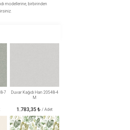
dı modellerine, birbirinden
rsiniz.
48-7
Duvar Kağıdı Han 20548-4
M
1.783,35
₺
t
/ Adet