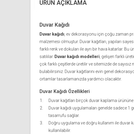
ÜRÜN AÇIKLAMA
Duvar Kağıdı
Duvar kağıdı
, ev dekorasyonu için çoğu zaman pra
malzemesi olmuştur. Duvar kağıtları, yapıları saye
farklı renk ve dokuları ile ayrı bir hava katarlar. Bu 
satılılar.
Duvar kağıdı modelleri
, gelişen farklı üret
çok farklı çeşitlerde üretilir ve sitemizde de sayıs
bulabilirsiniz. Duvar kağıtlarını evin genel dekorasy
ortamlar tasarlamanızda yardımcı olacaktır.
Duvar Kağıdı Özellikleri
Duvar kağıtları birçok duvar kaplama ürününe
Duvar kağıdı uygulamaları genelde sadece 1 g
tasarrufu sağlar.
Doğru uygulama ve doğru kullanım ile duvar kağ
kullanılabilir.