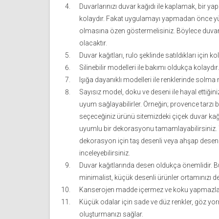
Duvarlarınızı duvar kağıdı ile kaplamak, bir yapı
kolaydır. Fakat uygulamayı yapmadan önce yü
olmasına özen göstermelisiniz. Böylece duvar k
olacaktır.
Duvar kağıtları, rulo şeklinde satıldıkları için ko
Silinebilir modelleri ile bakımı oldukça kolaydır.
Işığa dayanıklı modelleri ile renklerinde sol
Sayısız model, doku ve deseni ile hayal ettiğin
uyum sağlayabilirler. Örneğin; provence tarzı 
seçeceğiniz ürünü sitemizdeki çiçek duvar k
uyumlu bir dekorasyonu tamamlayabilirsiniz. Ya
dekorasyon için taş desenli veya ahşap desenl
inceleyebilirsiniz.
Duvar kağıtlarında desen oldukça önemlidir. B
minimalist, küçük desenli ürünler ortamınızı de
Kanserojen madde içermez ve koku yapmazla
Küçük odalar için sade ve düz renkler, göz y
oluşturmanızı sağlar.