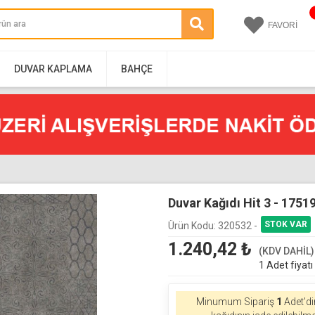
FAVORİ
DUVAR KAPLAMA
BAHÇE
Duvar Kağıdı Hit 3 - 1751
Ürün Kodu:
320532 -
1.240,42
₺
(KDV DAHİL)
1 Adet fiyatı
Minumum Sipariş
1
Adet'di