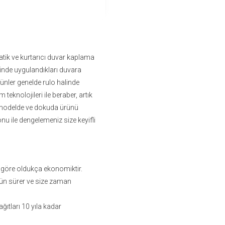
tik ve kurtarıcı duvar kaplama
sinde uygulandıkları duvara
ürünler genelde rulo halinde
im teknolojileri ile beraber, artık
ız modelde ve dokuda ürünü
onu ile dengelemeniz size keyifli
 göre oldukça ekonomiktir.
ün sürer ve size zaman
ıtları 10 yıla kadar