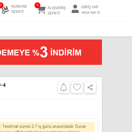
0
0
NUMUNE
GİRİŞ YAP
ALIŞVERİŞ
SEPETİ
veya üye ol
SEPETİ
9-4
r.
Teslimat süresi 2-7 iş günü arasındadır. Duvar