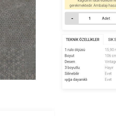
kağıdının iade edilebilm
gerekmektedir. Ambalajı hasa
-
Adet
TEKNİK ÖZELLİKLER
SIK
1 rulo ölçüsü
15,90
Boyut
106 cm
Desen
Vintag
3 boyutlu
Hayır
Silinebilir
Evet
ışığa dayanıklı
Evet