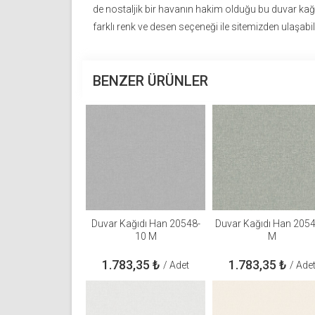
de nostaljik bir havanın hakim olduğu bu duvar kağı
farklı renk ve desen seçeneği ile sitemizden ulaşabili
BENZER ÜRÜNLER
Duvar Kağıdı Han 20548-
Duvar Kağıdı Han 205
10 M
M
1.783,35
₺
1.783,35
₺
/ Adet
/ Ade