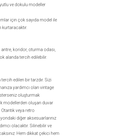
oyutlu ve dokulu modeller
mlar için çok sayıda model ile
 kurtaracaktır.
, antre, koridor, oturma odası,
k alanda tercih edilebilir.
ercih edilen bir tarzdır. Sizi
manıza yardımcı olan vintage
İsterseniz oluşturmak
asik modellerden oluşan duvar
. Otantik veya retro
yondaki diğer aksesuarlarınız
ımcı olacaktır. Silinebilir ve
nacaksınız. Hem dikkat çekici hem