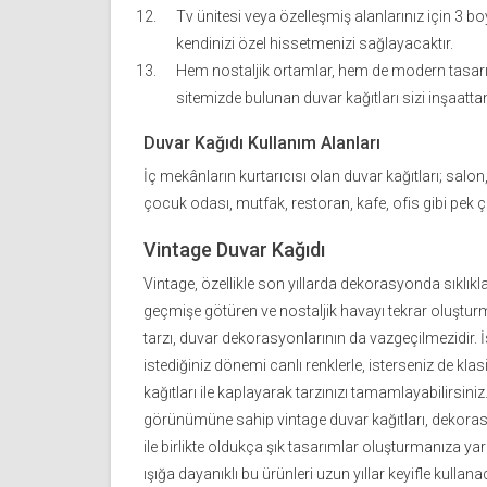
Tv ünitesi veya özelleşmiş alanlarınız için 3 b
kendinizi özel hissetmenizi sağlayacaktır.
Hem nostaljik ortamlar, hem de modern tasarı
sitemizde bulunan duvar kağıtları sizi inşaattan
Duvar Kağıdı Kullanım Alanları
İç mekânların kurtarıcısı olan duvar kağıtları; salon
çocuk odası, mutfak, restoran, kafe, ofis gibi pek ço
Vintage Duvar Kağıdı
Vintage, özellikle son yıllarda dekorasyonda sıklıkla t
geçmişe götüren ve nostaljik havayı tekrar oluştur
tarzı, duvar dekorasyonlarının da vazgeçilmezidir. 
istediğiniz dönemi canlı renklerle, isterseniz de kl
kağıtları ile kaplayarak tarzınızı tamamlayabilirsiniz
görünümüne sahip vintage duvar kağıtları, dekoras
ile birlikte oldukça şık tasarımlar oluşturmanıza yard
ışığa dayanıklı bu ürünleri uzun yıllar keyifle kulla