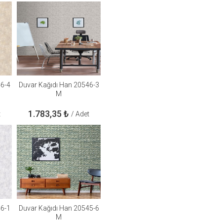
46-4
Duvar Kağıdı Han 20546-3
M
1.783,35
₺
t
/ Adet
46-1
Duvar Kağıdı Han 20545-6
M