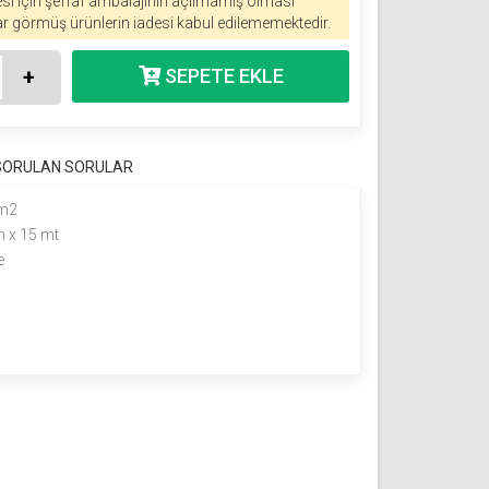
esi için şeffaf ambalajının açılmamış olması
r görmüş ürünlerin iadesi kabul edilememektedir.
+
 SORULAN SORULAR
 m2
 x 15 mt
e