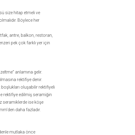
ü size hitap etmeli ve
olmalıdır. Böylece her
tfak, antre, balkon, restoran,
nzeri pek çok farklı yer için
üzeltme” anlamına gelir.
lmasına rektifiye denir.
şlukları oluşabilir rektifiyeli
e rektifiye edilmiş seramiğin
siz seramiklerde ise köşe
e 2mm’den daha fazladır.
edenle mutlaka önce