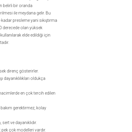
 belirli bir oranda
irilmesi ile meydana gelir. Bu
e kadar presleme yani sıkıştırma
00 derecede olan yüksek
llanılarak elde edildiği için
tadır.
sek direnç gösterirler.
ı dayanıklılıkları oldukça
hacimlerde en çok tercih edilen
 bakım gerektirmez, kolay
, sert ve dayanıklıdır.
 pek çok modelleri vardır.