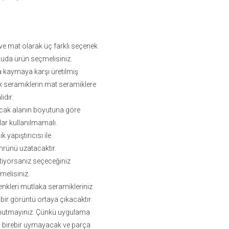
k ve mat olarak üç farklı seçenek
uda ürün seçmelisiniz.
da kaymaya karşı üretilmiş
lak seramiklerin mat seramiklere
dır.
acak alanın boyutuna göre
lar kullanılmamalı.
yapıştırıcısı ile
mrünü uzatacaktır.
tiyorsanız seçeceğiniz
melisiniz.
enkleri mutlaka seramikleriniz
bir görüntü ortaya çıkacaktır.
i unutmayınız. Çünkü uygulama
çin birebir uymayacak ve parça