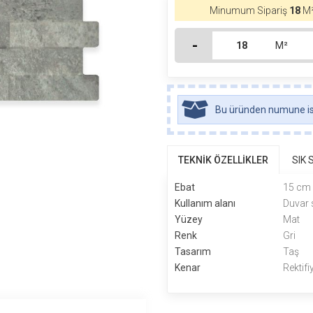
Minumum Sipariş
18
M²
-
M²
Bu üründen numune ist
TEKNİK ÖZELLİKLER
SIK
Ebat
15 cm
Kullanım alanı
Duvar 
Yüzey
Mat
Renk
Gri
Tasarım
Taş
Kenar
Rektifi