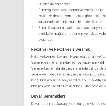
ürünler kullanılacaktır.
Seramiği seçerken tasarımı ve estetik görüntüs
zevkinize, dekorasyon tarzınıza göre seçilmiş 
kullanımda kendinizi mutlu hissedebilirsiniz.
Seramik kullanım alanları; ev, teras, banyo, mu
okul, kafe, mağaza, hastane, iş yeri, depo ve be
uygundur.
Rektifiyeli ve Rektifiyesiz Seramik
Rektifiye kelimesi kökenini Fransızca’dan alır ve “d
Seramiklerin kenarlarındaki eğrisel yüzeylerin kaldırı
Seramik kaplamalarda derz aralarında belirgin derz bo
seramiklerin derz kenarları yeniden kesilir. Bu sayed
kenar birleşimleri neredeyse belirsiz olur. Rektifiye
birleşim yerleri belirlidir ve derz boşlukları geneld
Duvar Seramikleri
Duvar tasarımı dekorasyonu oldukça etkiler, bu n