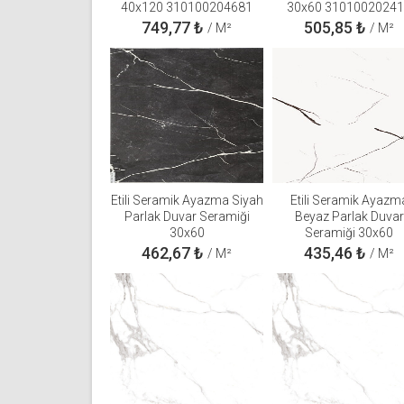
40x120 310100204681
30x60 3101002024
749,77
₺
505,85
₺
/ M²
/ M²
Etili Seramik Ayazma Siyah
Etili Seramik Ayazm
Parlak Duvar Seramiği
Beyaz Parlak Duvar
30x60
Seramiği 30x60
462,67
₺
435,46
₺
/ M²
/ M²