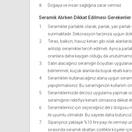
Doğaya ve insan sağlığına zarar vermez.
Seramik Alırken Dikkat Edilmesi Gerekenler
Seramikler parlaklık olarak; parlak, yarı parla
sunmaktadır. Dekorasyon tarzınıza uygun dok
Teras, balkon, havuz kenarı gibi ıslak alanlar
antislip seramikler tercih edilmeli. Ayrıca par
oranlara daha kaygan olduğu da unutulmamalı
Satın alacağınız seramiğin boyutları uygulan
belirlenmeli, küçük alanlarda büyük ebatlı karo
Seramikleri kullanacağınız alana uygun seramik 
yapıştırmalısınız. Bu seramiğinizin kullanım ö
Seramiklerinizde derzsiz uygulama yapmak is
seramiğinin rektifiye kenarlı olmasına dikkat et
Seramikleriniz için seçeceğiniz derz dolgusu r
ile uyumlu olmalıdır. Bu sayede daha bütüncül 
Siparişinizi yaklaşık %10 fire payı ile vermey
sırasında seramik ebatları özellikle köşeler i