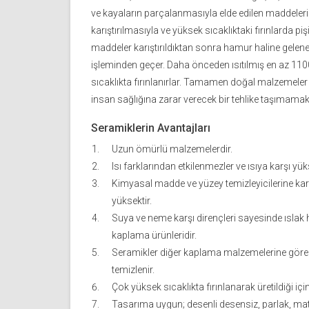
ve kayaların parçalanmasıyla elde edilen maddelerin
karıştırılmasıyla ve yüksek sıcaklıktaki fırınlarda piş
maddeler karıştırıldıktan sonra hamur haline gelen
işleminden geçer. Daha önceden ısıtılmış en az 11
sıcaklıkta fırınlanırlar. Tamamen doğal malzemeler ku
insan sağlığına zarar verecek bir tehlike taşımamak
Seramiklerin Avantajları
Uzun ömürlü malzemelerdir.
Isı farklarından etkilenmezler ve ısıya karşı yük
Kimyasal madde ve yüzey temizleyicilerine karş
yüksektir.
Suya ve neme karşı dirençleri sayesinde ıslak 
kaplama ürünleridir.
Seramikler diğer kaplama malzemelerine göre
temizlenir.
Çok yüksek sıcaklıkta fırınlanarak üretildiği için
Tasarıma uygun; desenli desensiz, parlak, mat