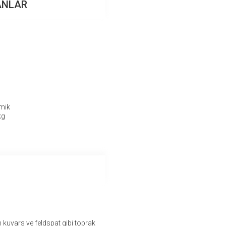
ANLAR
mik
kg
kuvars ve feldspat gibi toprak