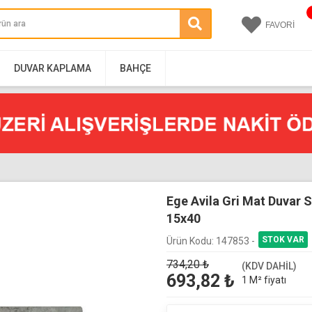
FAVORİ
DUVAR KAPLAMA
BAHÇE
Ege Avila Gri Mat Duvar S
15x40
Ürün Kodu:
147853 -
734,20
₺
(KDV DAHİL)
693,82
₺
1 M² fiyatı