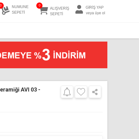
0
0
NUMUNE
GİRİŞ YAP
ALIŞVERİŞ
SEPETİ
veya üye ol
SEPETİ
eramiği AVI 03 -