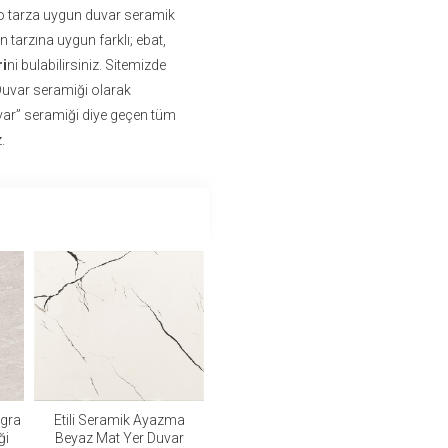
 o tarza uygun duvar seramik
tarzına uygun farklı; ebat,
i
ni bulabilirsiniz. Sitemizde
 Duvar seramiği olarak
var” seramiği diye geçen tüm
.
egra
Etili Seramik Ayazma
ği
Beyaz Mat Yer Duvar